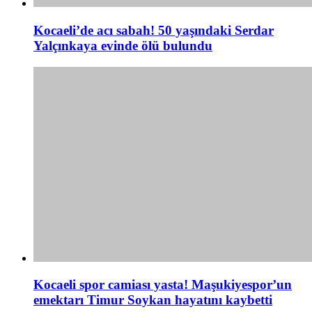
Kocaeli’de acı sabah! 50 yaşındaki Serdar
Yalçınkaya evinde ölü bulundu
Kocaeli spor camiası yasta! Maşukiyespor’un
emektarı Timur Soykan hayatını kaybetti