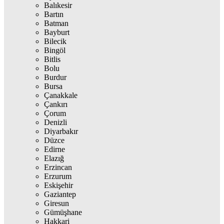
Balıkesir
Bartın
Batman
Bayburt
Bilecik
Bingöl
Bitlis
Bolu
Burdur
Bursa
Çanakkale
Çankırı
Çorum
Denizli
Diyarbakır
Düzce
Edirne
Elazığ
Erzincan
Erzurum
Eskişehir
Gaziantep
Giresun
Gümüşhane
Hakkari