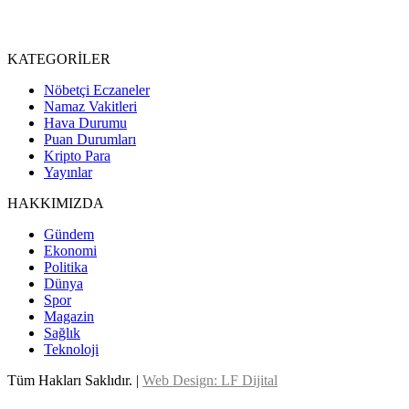
KATEGORİLER
Nöbetçi Eczaneler
Namaz Vakitleri
Hava Durumu
Puan Durumları
Kripto Para
Yayınlar
HAKKIMIZDA
Gündem
Ekonomi
Politika
Dünya
Spor
Magazin
Sağlık
Teknoloji
Tüm Hakları Saklıdır. |
Web Design: LF Dijital