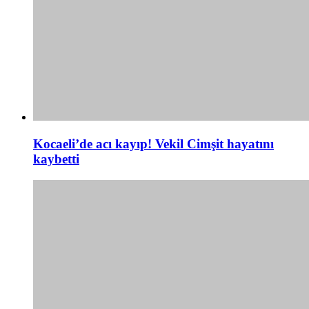
Kocaeli’de acı kayıp! Vekil Cimşit hayatını
kaybetti