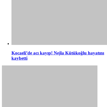
Kocaeli’de acı kayıp! Nejla Kütükoğlu hayatını
kaybetti