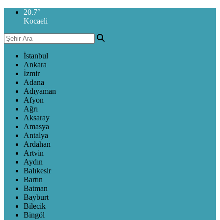
20.7
°
Kocaeli
İstanbul
Ankara
İzmir
Adana
Adıyaman
Afyon
Ağrı
Aksaray
Amasya
Antalya
Ardahan
Artvin
Aydın
Balıkesir
Bartın
Batman
Bayburt
Bilecik
Bingöl