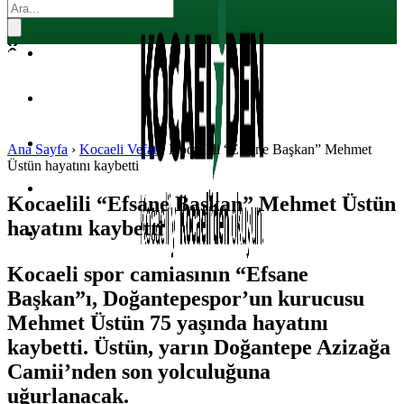
EKONOMI
POLITIKA
DÜNYA
SPOR
Ana Sayfa
›
Kocaeli Vefat
›
Kocaelili “Efsane Başkan” Mehmet
Üstün hayatını kaybetti
MAGAZIN
Kocaelili “Efsane Başkan” Mehmet Üstün
hayatını kaybetti
SAĞLIK
Kocaeli spor camiasının “Efsane
Başkan”ı, Doğantepespor’un kurucusu
Mehmet Üstün 75 yaşında hayatını
kaybetti. Üstün, yarın Doğantepe Azizağa
Camii’nden son yolculuğuna
uğurlanacak.