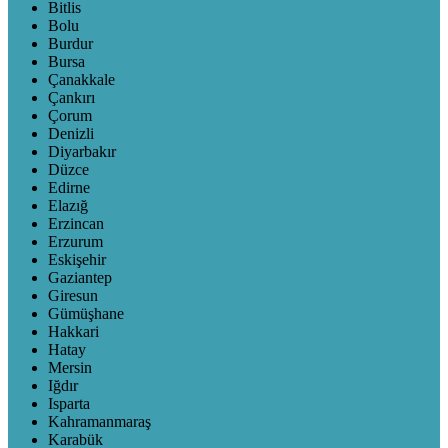
Bitlis
Bolu
Burdur
Bursa
Çanakkale
Çankırı
Çorum
Denizli
Diyarbakır
Düzce
Edirne
Elazığ
Erzincan
Erzurum
Eskişehir
Gaziantep
Giresun
Gümüşhane
Hakkari
Hatay
Mersin
Iğdır
Isparta
Kahramanmaraş
Karabük