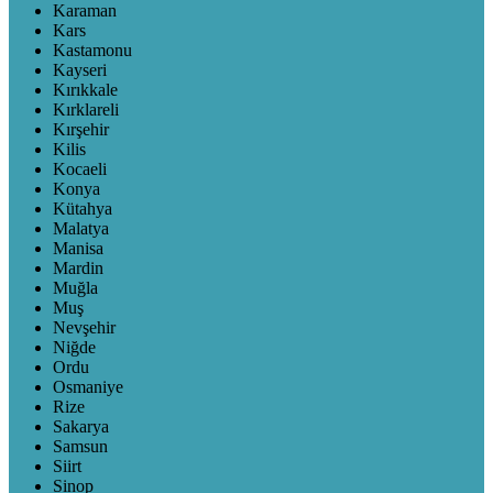
Karaman
Kars
Kastamonu
Kayseri
Kırıkkale
Kırklareli
Kırşehir
Kilis
Kocaeli
Konya
Kütahya
Malatya
Manisa
Mardin
Muğla
Muş
Nevşehir
Niğde
Ordu
Osmaniye
Rize
Sakarya
Samsun
Siirt
Sinop