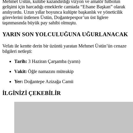
Mehmet Üstün, kulübe kazandırdığı vizyon ve amatör futbolun
gelişimi için harcadığı emeklerle camiada “Efsane Başkan” olarak
anılıyordu. Uzun yıllar boyunca kulüpte başkanlık ve yöneticilik
görevlerini üstlenen Üstün, Doğantepespor’un üst liglere
taşınmasında büyük pay sahibi olmuştu.
YARIN SON YOLCULUĞUNA UĞURLANACAK
Vefatı ile kentte derin bir üzüntü yaratan Mehmet Üstün’ün cenaze
bilgileri netleşti:
Tarih:
3 Haziran Çarşamba (yarın)
Vakit:
Öğle namazını müteakip
Yer:
Doğantepe Azizağa Camii
İLGİNİZİ
ÇEKEBİLİR