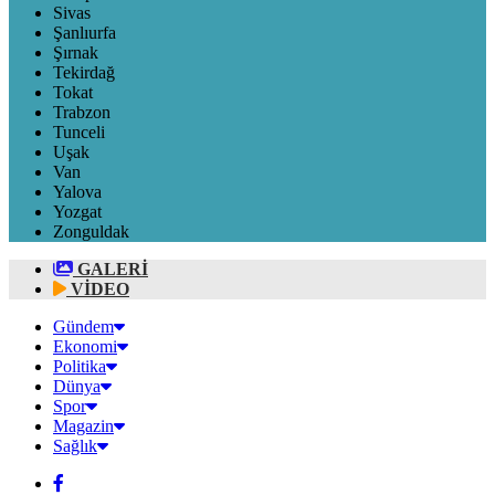
Sivas
Şanlıurfa
Şırnak
Tekirdağ
Tokat
Trabzon
Tunceli
Uşak
Van
Yalova
Yozgat
Zonguldak
GALERİ
VİDEO
Gündem
Ekonomi
Politika
Dünya
Spor
Magazin
Sağlık