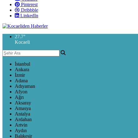
Pinterest
Dribbble
LinkedIn
27.7
°
Kocaeli
İstanbul
Ankara
İzmir
Adana
Adıyaman
Afyon
Ağrı
Aksaray
Amasya
Antalya
Ardahan
Artvin
Aydın
Balıkesir