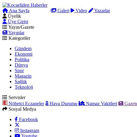
Ana Sayfa
Arama
Galeri
Video
Yazarlar
Üyelik
Üye Girişi
Yayın/Gazete
Yayınlar
Kategoriler
Gündem
Ekonomi
Politika
Dünya
Spor
Magazin
Sağlık
Teknoloji
Servisler
Nöbetçi Eczaneler
Hava Durumu
Namaz Vakitleri
Gazete
Sosyal Medya
Facebook
Instagram
Youtube