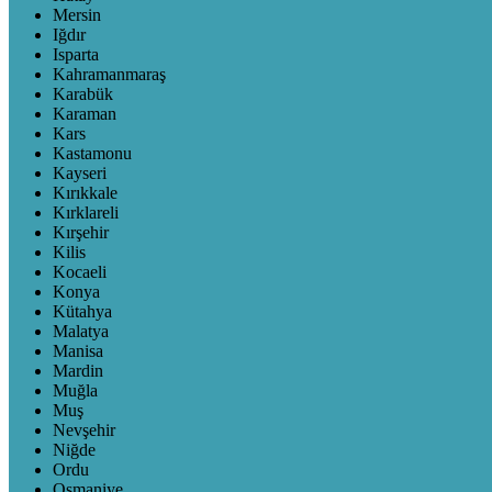
Mersin
Iğdır
Isparta
Kahramanmaraş
Karabük
Karaman
Kars
Kastamonu
Kayseri
Kırıkkale
Kırklareli
Kırşehir
Kilis
Kocaeli
Konya
Kütahya
Malatya
Manisa
Mardin
Muğla
Muş
Nevşehir
Niğde
Ordu
Osmaniye