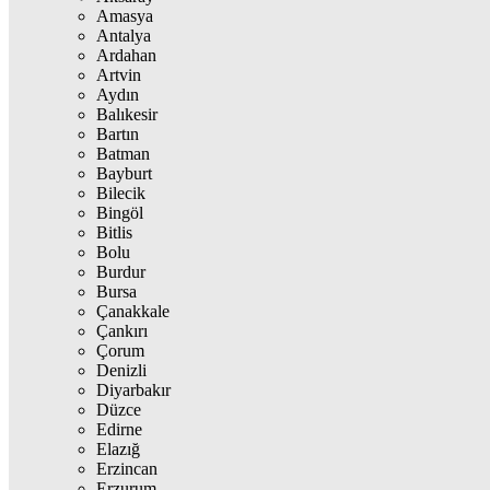
Amasya
Antalya
Ardahan
Artvin
Aydın
Balıkesir
Bartın
Batman
Bayburt
Bilecik
Bingöl
Bitlis
Bolu
Burdur
Bursa
Çanakkale
Çankırı
Çorum
Denizli
Diyarbakır
Düzce
Edirne
Elazığ
Erzincan
Erzurum