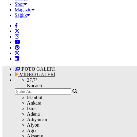
Spor
Magazin
Sağlık
FOTO
GALERİ
VİDEO
GALERİ
27.7
°
Kocaeli
İstanbul
Ankara
İzmir
Adana
Adıyaman
Afyon
Ağrı
Aksaray