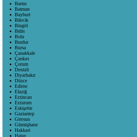
Bartın
Batman
Bayburt
Bilecik
Bingöl
Bitlis
Bolu
Burdur
Bursa
Çanakkale
Çankırı
Çorum
Denizli
Diyarbakır
Düzce
Edirne
Elazığ
Erzincan
Erzurum
Eskişehir
Gaziantep
Giresun
Gümüşhane
Hakkari
Hatay