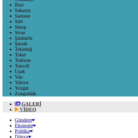
Rize
Sakarya
Samsun
Siirt
Sinop
Sivas
Şanlıurfa
Şırnak
Tekirdağ
Tokat
Trabzon
Tunceli
Uşak
Van
Yalova
Yozgat
Zonguldak
GALERİ
VİDEO
Gündem
Ekonomi
Politika
Dünya