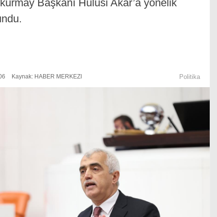
kurmay Başkanı Hulusi Akar’a yönelik
undu.
06
Kaynak: HABER MERKEZI
Politika