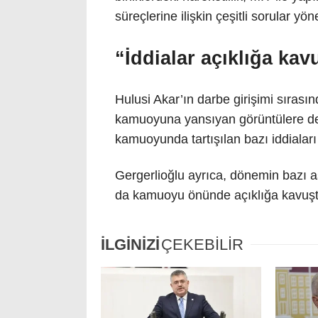
süreçlerine ilişkin çeşitli sorular yöne
“İddialar açıklığa kav
Hulusi Akar’ın darbe girişimi sırası
kamuoyuna yansıyan görüntülere de 
kamuoyunda tartışılan bazı iddiaları 
Gergerlioğlu ayrıca, dönemin bazı aske
da kamuoyu önünde açıklığa kavuştu
İLGİNİZİ
ÇEKEBİLİR