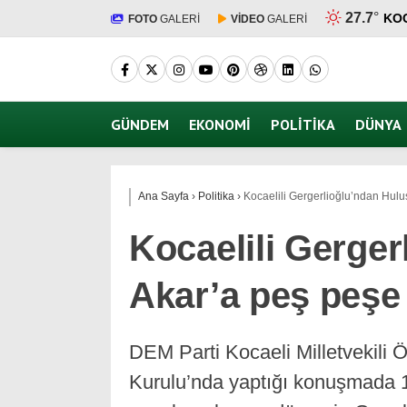
27.7
°
KO
FOTO
GALERİ
VİDEO
GALERİ
GÜNDEM
EKONOMI
POLITIKA
DÜNYA
Ana Sayfa
›
Politika
›
Kocaelili Gergerlioğlu’ndan Hulu
Kocaelili Gerger
Akar’a peş peşe
DEM Parti Kocaeli Milletvekili
Kurulu’nda yaptığı konuşmada 