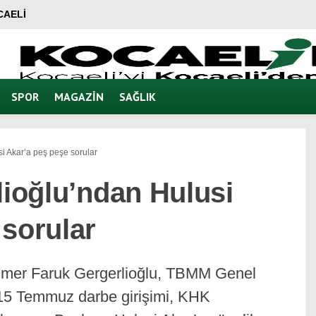
CAELI
SPOR
MAGAZIN
SAĞLIK
si Akar’a peş peşe sorular
lioğlu’ndan Hulusi
 sorular
 Ömer Faruk Gergerlioğlu, TBMM Genel
15 Temmuz darbe girişimi, KHK