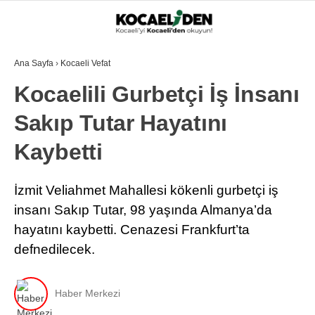
30.5
°
KOCAELI
Ana Sayfa
›
Kocaeli Vefat
Kocaelili Gurbetçi İş İnsanı
GALERİ
VİDEO
Sakıp Tutar Hayatını
GÜNDEM
EKONOMI
Kaybetti
POLITIKA
İzmit Veliahmet Mahallesi kökenli gurbetçi iş
DÜNYA
insanı Sakıp Tutar, 98 yaşında Almanya’da
hayatını kaybetti. Cenazesi Frankfurt’ta
SPOR
defnedilecek.
MAGAZIN
SAĞLIK
Haber Merkezi