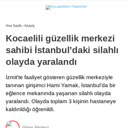
21.3
°
KOCAELI
Ana Sayfa
›
Asayiş
GALERİ
VİDEO
Kocaelili güzellik merkezi
sahibi İstanbul’daki silahlı
GÜNDEM
EKONOMI
olayda yaralandı
POLITIKA
İzmit’te faaliyet gösteren güzellik merkeziyle
DÜNYA
tanınan girişimci Hami Yamak, İstanbul’da bir
eğlence mekanında yaşanan silahlı olayda
SPOR
yaralandı. Olayda toplam 3 kişinin hastaneye
MAGAZIN
kaldırıldığı öğrenildi.
SAĞLIK
Haber Merkezi