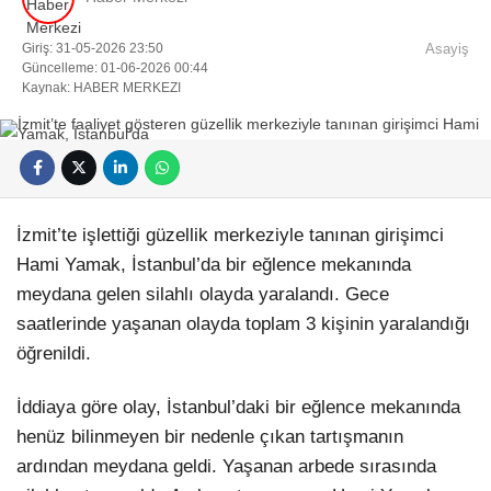
Giriş: 31-05-2026 23:50
Asayiş
Güncelleme: 01-06-2026 00:44
Kaynak: HABER MERKEZI
Facebook
İzmit’te işlettiği güzellik merkeziyle tanınan girişimci
Hami Yamak, İstanbul’da bir eğlence mekanında
meydana gelen silahlı olayda yaralandı. Gece
Instagram
saatlerinde yaşanan olayda toplam 3 kişinin yaralandığı
öğrenildi.
Youtube
İddiaya göre olay, İstanbul’daki bir eğlence mekanında
Pinterest
henüz bilinmeyen bir nedenle çıkan tartışmanın
ardından meydana geldi. Yaşanan arbede sırasında
Dribbble