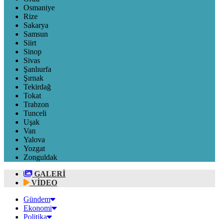
Osmaniye
Rize
Sakarya
Samsun
Siirt
Sinop
Sivas
Şanlıurfa
Şırnak
Tekirdağ
Tokat
Trabzon
Tunceli
Uşak
Van
Yalova
Yozgat
Zonguldak
GALERİ
VİDEO
Gündem
Ekonomi
Politika