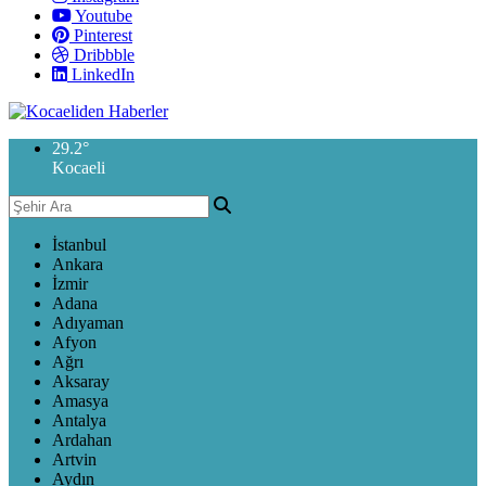
Youtube
Pinterest
Dribbble
LinkedIn
29.2
°
Kocaeli
İstanbul
Ankara
İzmir
Adana
Adıyaman
Afyon
Ağrı
Aksaray
Amasya
Antalya
Ardahan
Artvin
Aydın