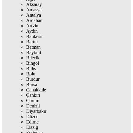
Aksaray
Amasya
Antalya
Ardahan
Artvin
Aydın
Balıkesir
Bartın
Batman
Bayburt
Bilecik
Bingöl
Bitlis
Bolu
Burdur
Bursa
Çanakkale
Çankırı
Çorum
Denizli
Diyarbakır
Düzce
Edirne
Elazığ
Erzincan