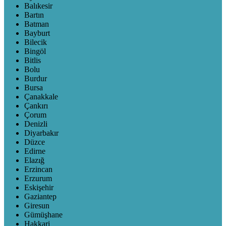
Balıkesir
Bartın
Batman
Bayburt
Bilecik
Bingöl
Bitlis
Bolu
Burdur
Bursa
Çanakkale
Çankırı
Çorum
Denizli
Diyarbakır
Düzce
Edirne
Elazığ
Erzincan
Erzurum
Eskişehir
Gaziantep
Giresun
Gümüşhane
Hakkari