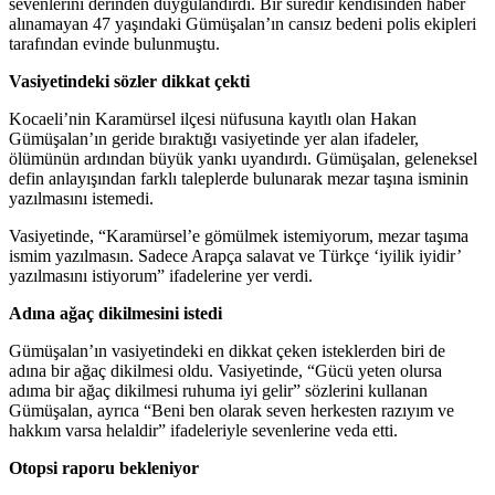
sevenlerini derinden duygulandırdı. Bir süredir kendisinden haber
alınamayan 47 yaşındaki Gümüşalan’ın cansız bedeni polis ekipleri
tarafından evinde bulunmuştu.
Vasiyetindeki sözler dikkat çekti
Kocaeli’nin Karamürsel ilçesi nüfusuna kayıtlı olan Hakan
Gümüşalan’ın geride bıraktığı vasiyetinde yer alan ifadeler,
ölümünün ardından büyük yankı uyandırdı. Gümüşalan, geleneksel
defin anlayışından farklı taleplerde bulunarak mezar taşına isminin
yazılmasını istemedi.
Vasiyetinde, “Karamürsel’e gömülmek istemiyorum, mezar taşıma
ismim yazılmasın. Sadece Arapça salavat ve Türkçe ‘iyilik iyidir’
yazılmasını istiyorum” ifadelerine yer verdi.
Adına ağaç dikilmesini istedi
Gümüşalan’ın vasiyetindeki en dikkat çeken isteklerden biri de
adına bir ağaç dikilmesi oldu. Vasiyetinde, “Gücü yeten olursa
adıma bir ağaç dikilmesi ruhuma iyi gelir” sözlerini kullanan
Gümüşalan, ayrıca “Beni ben olarak seven herkesten razıyım ve
hakkım varsa helaldir” ifadeleriyle sevenlerine veda etti.
Otopsi raporu bekleniyor