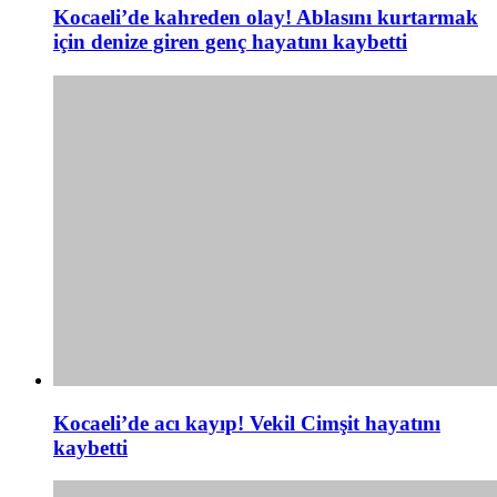
Kocaeli’de kahreden olay! Ablasını kurtarmak
için denize giren genç hayatını kaybetti
Kocaeli’de acı kayıp! Vekil Cimşit hayatını
kaybetti