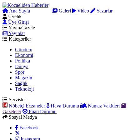
Ana Sayfa
Arama
Galeri
Video
Yazarlar
Üyelik
Üye Girişi
Yayın/Gazete
Yayınlar
Kategoriler
Gündem
Ekonomi
Politika
Dünya
Spor
Magazin
Sağlık
Teknoloji
Servisler
Nöbetçi Eczaneler
Hava Durumu
Namaz Vakitleri
Gazeteler
Puan Durumu
Sosyal Medya
Facebook
Instagram