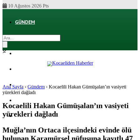
10 Ağustos 2026 Pts
GÜNDEM
EKONOMI
POLITIKA
DÜNYA
SPOR
Ana Sayfa
›
Gündem
›
Kocaelili Hakan Gümüşalan’ın vasiyeti
yürekleri dağladı
MAGAZIN
Kocaelili Hakan Gümüşalan’ın vasiyeti
yürekleri dağladı
SAĞLIK
Muğla’nın Ortaca ilçesindeki evinde ölü
bulunan Karamürsel nüfusuna kayıtlı 47