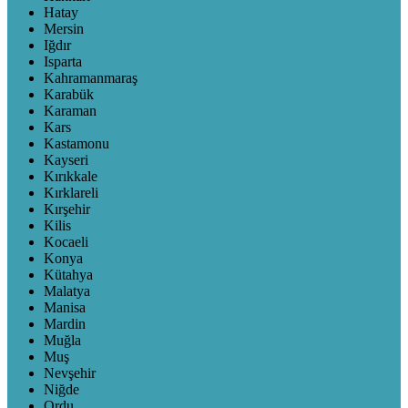
Hatay
Mersin
Iğdır
Isparta
Kahramanmaraş
Karabük
Karaman
Kars
Kastamonu
Kayseri
Kırıkkale
Kırklareli
Kırşehir
Kilis
Kocaeli
Konya
Kütahya
Malatya
Manisa
Mardin
Muğla
Muş
Nevşehir
Niğde
Ordu