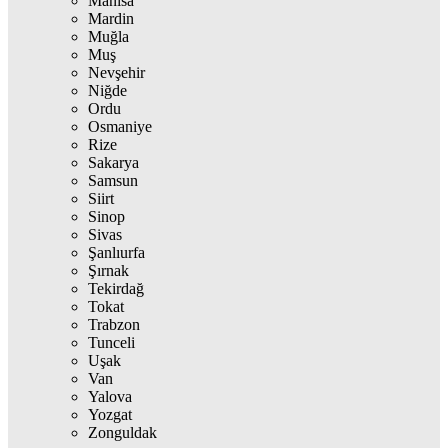
Manisa
Mardin
Muğla
Muş
Nevşehir
Niğde
Ordu
Osmaniye
Rize
Sakarya
Samsun
Siirt
Sinop
Sivas
Şanlıurfa
Şırnak
Tekirdağ
Tokat
Trabzon
Tunceli
Uşak
Van
Yalova
Yozgat
Zonguldak