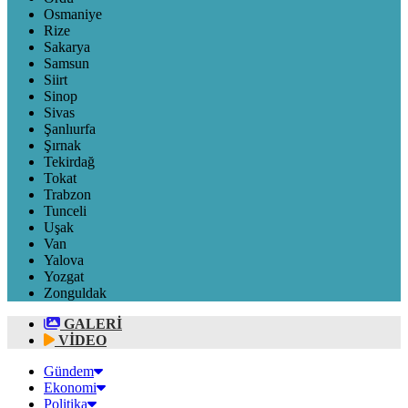
Osmaniye
Rize
Sakarya
Samsun
Siirt
Sinop
Sivas
Şanlıurfa
Şırnak
Tekirdağ
Tokat
Trabzon
Tunceli
Uşak
Van
Yalova
Yozgat
Zonguldak
GALERİ
VİDEO
Gündem
Ekonomi
Politika