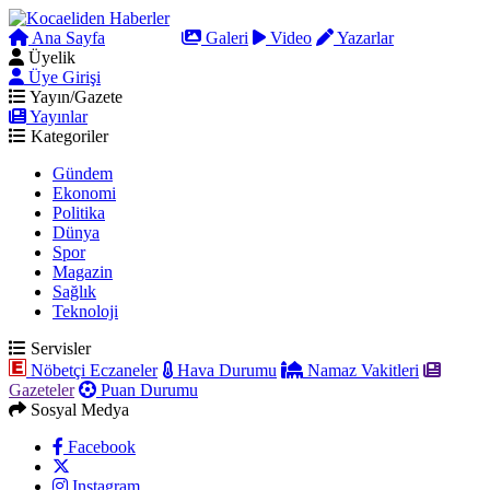
Ana Sayfa
Arama
Galeri
Video
Yazarlar
Üyelik
Üye Girişi
Yayın/Gazete
Yayınlar
Kategoriler
Gündem
Ekonomi
Politika
Dünya
Spor
Magazin
Sağlık
Teknoloji
Servisler
Nöbetçi Eczaneler
Hava Durumu
Namaz Vakitleri
Gazeteler
Puan Durumu
Sosyal Medya
Facebook
Instagram