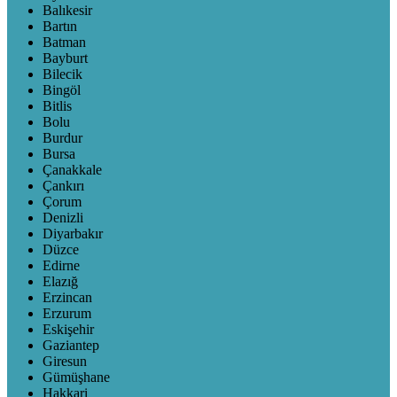
Balıkesir
Bartın
Batman
Bayburt
Bilecik
Bingöl
Bitlis
Bolu
Burdur
Bursa
Çanakkale
Çankırı
Çorum
Denizli
Diyarbakır
Düzce
Edirne
Elazığ
Erzincan
Erzurum
Eskişehir
Gaziantep
Giresun
Gümüşhane
Hakkari