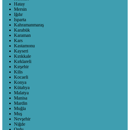
Hatay
Mersin
Iğdır
Isparta
Kahramanmaraş
Karabük
Karaman
Kars
Kastamonu
Kayseri
Kırıkkale
Kırklareli
Kırşehir
Kilis
Kocaeli
Konya
Kütahya
Malatya
Manisa
Mardin
Muğla
Muş
Nevşehir
Niğde
Ordu