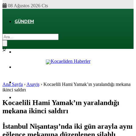
08 Ağustos 2026 Cts
GÜNDEM
EKONOMI
POLITIKA
DÜNYA
SPOR
Ana Sayfa
›
Asayiş
›
Kocaelili Hami Yamak’ın yaralandığı mekana
ikinci saldırı
MAGAZIN
Kocaelili Hami Yamak’ın yaralandığı
mekana ikinci saldırı
SAĞLIK
İstanbul Nişantaşı’nda iki gün arayla aynı
eğlence mekanına düzenlenen silahlı