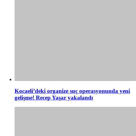
Kocaeli’deki organize suç operasyonunda yeni
gelişme! Recep Yaşar yakalandı