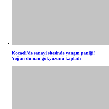
Kocaeli’de sanayi sitesinde yangın paniği!
Yoğun duman gökyüzünü kapladı