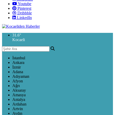
Youtube
Pinterest
Dribbble
LinkedIn
31.6
°
Kocaeli
İstanbul
Ankara
İzmir
Adana
Adıyaman
Afyon
Ağrı
Aksaray
Amasya
Antalya
Ardahan
Artvin
Aydın