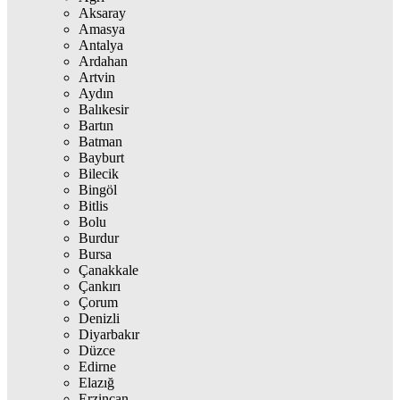
Aksaray
Amasya
Antalya
Ardahan
Artvin
Aydın
Balıkesir
Bartın
Batman
Bayburt
Bilecik
Bingöl
Bitlis
Bolu
Burdur
Bursa
Çanakkale
Çankırı
Çorum
Denizli
Diyarbakır
Düzce
Edirne
Elazığ
Erzincan