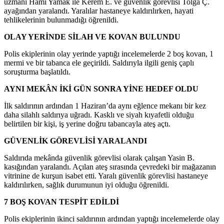
uzmanı Hami Yamak ile Kerem E. ve güvenlik görevlisi Tolga Ç.
ayağından yaralandı. Yaralılar hastaneye kaldırılırken, hayati
tehlikelerinin bulunmadığı öğrenildi.
OLAY YERİNDE SİLAH VE KOVAN BULUNDU
Polis ekiplerinin olay yerinde yaptığı incelemelerde 2 boş kovan, 1
mermi ve bir tabanca ele geçirildi. Saldırıyla ilgili geniş çaplı
soruşturma başlatıldı.
AYNI MEKÂN İKİ GÜN SONRA YİNE HEDEF OLDU
İlk saldırının ardından 1 Haziran’da aynı eğlence mekanı bir kez
daha silahlı saldırıya uğradı. Kasklı ve siyah kıyafetli olduğu
belirtilen bir kişi, iş yerine doğru tabancayla ateş açtı.
GÜVENLİK GÖREVLİSİ YARALANDI
Saldırıda mekânda güvenlik görevlisi olarak çalışan Yasin B.
kasığından yaralandı. Açılan ateş sırasında çevredeki bir mağazanın
vitrinine de kurşun isabet etti. Yaralı güvenlik görevlisi hastaneye
kaldırılırken, sağlık durumunun iyi olduğu öğrenildi.
7 BOŞ KOVAN TESPİT EDİLDİ
Polis ekiplerinin ikinci saldırının ardından yaptığı incelemelerde olay