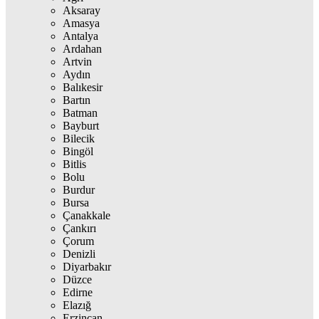
Aksaray
Amasya
Antalya
Ardahan
Artvin
Aydın
Balıkesir
Bartın
Batman
Bayburt
Bilecik
Bingöl
Bitlis
Bolu
Burdur
Bursa
Çanakkale
Çankırı
Çorum
Denizli
Diyarbakır
Düzce
Edirne
Elazığ
Erzincan