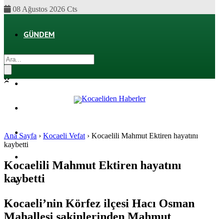
08 Ağustos 2026 Cts
GÜNDEM
EKONOMI
POLITIKA
DÜNYA
SPOR
Ana Sayfa
›
Kocaeli Vefat
›
Kocaelili Mahmut Ektiren hayatını
kaybetti
MAGAZIN
Kocaelili Mahmut Ektiren hayatını
kaybetti
SAĞLIK
Kocaeli’nin Körfez ilçesi Hacı Osman
Mahallesi sakinlerinden Mahmut