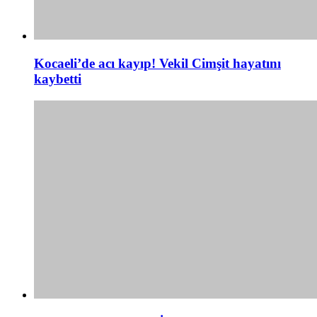
Kocaeli’de acı kayıp! Vekil Cimşit hayatını
kaybetti