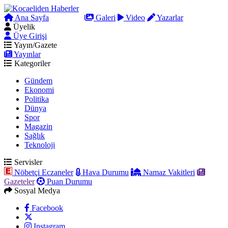
Ana Sayfa
Arama
Galeri
Video
Yazarlar
Üyelik
Üye Girişi
Yayın/Gazete
Yayınlar
Kategoriler
Gündem
Ekonomi
Politika
Dünya
Spor
Magazin
Sağlık
Teknoloji
Servisler
Nöbetçi Eczaneler
Hava Durumu
Namaz Vakitleri
Gazeteler
Puan Durumu
Sosyal Medya
Facebook
Instagram