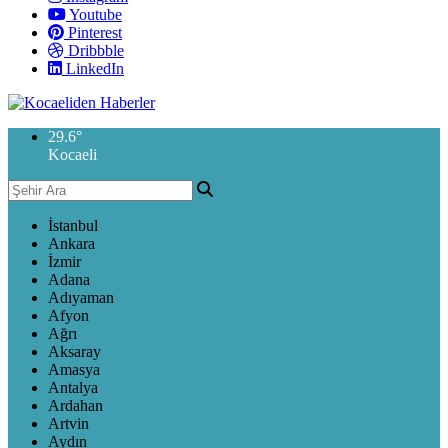
Youtube
Pinterest
Dribbble
LinkedIn
29.6
°
Kocaeli
İstanbul
Ankara
İzmir
Adana
Adıyaman
Afyon
Ağrı
Aksaray
Amasya
Antalya
Ardahan
Artvin
Aydın