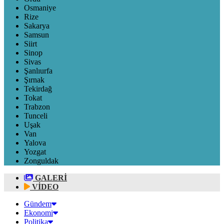
Osmaniye
Rize
Sakarya
Samsun
Siirt
Sinop
Sivas
Şanlıurfa
Şırnak
Tekirdağ
Tokat
Trabzon
Tunceli
Uşak
Van
Yalova
Yozgat
Zonguldak
GALERİ
VİDEO
Gündem
Ekonomi
Politika