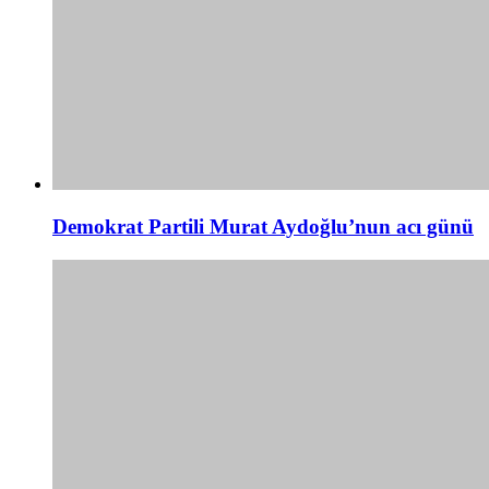
Demokrat Partili Murat Aydoğlu’nun acı günü