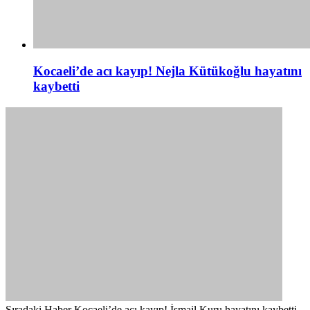
Kocaeli’de acı kayıp! Nejla Kütükoğlu hayatını
kaybetti
Sıradaki Haber
Kocaeli’de acı kayıp! İsmail Kuru hayatını kaybetti