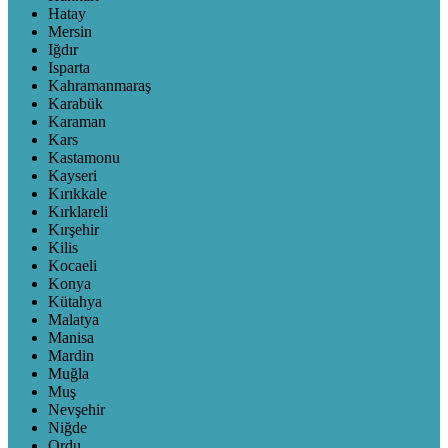
Hatay
Mersin
Iğdır
Isparta
Kahramanmaraş
Karabük
Karaman
Kars
Kastamonu
Kayseri
Kırıkkale
Kırklareli
Kırşehir
Kilis
Kocaeli
Konya
Kütahya
Malatya
Manisa
Mardin
Muğla
Muş
Nevşehir
Niğde
Ordu