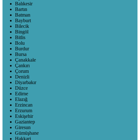
Balıkesir
Bartın
Batman
Bayburt
Bilecik
Bingöl
Bitlis
Bolu
Burdur
Bursa
Çanakkale
Çankırı
Çorum
Denizli
Diyarbakır
Düzce
Edirne
Elazığ
Erzincan
Erzurum
Eskişehir
Gaziantep
Giresun
Gümüşhane
Hakkari