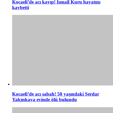
Kocaeli’de acı kayıp! İsmail Kuru hayatını
kaybetti
Kocaeli’de acı sabah! 50 yaşındaki Serdar
Yalçınkaya evinde ölü bulundu