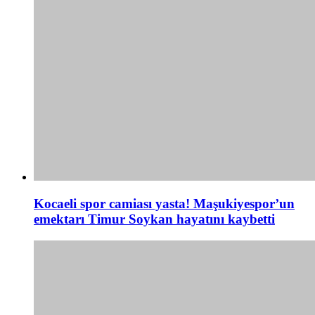
Kocaeli spor camiası yasta! Maşukiyespor’un
emektarı Timur Soykan hayatını kaybetti