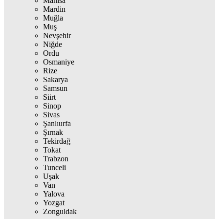
Manisa
Mardin
Muğla
Muş
Nevşehir
Niğde
Ordu
Osmaniye
Rize
Sakarya
Samsun
Siirt
Sinop
Sivas
Şanlıurfa
Şırnak
Tekirdağ
Tokat
Trabzon
Tunceli
Uşak
Van
Yalova
Yozgat
Zonguldak