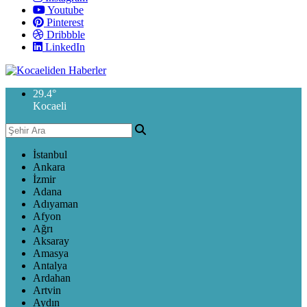
Youtube
Pinterest
Dribbble
LinkedIn
29.4
°
Kocaeli
İstanbul
Ankara
İzmir
Adana
Adıyaman
Afyon
Ağrı
Aksaray
Amasya
Antalya
Ardahan
Artvin
Aydın