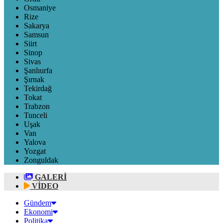
Osmaniye
Rize
Sakarya
Samsun
Siirt
Sinop
Sivas
Şanlıurfa
Şırnak
Tekirdağ
Tokat
Trabzon
Tunceli
Uşak
Van
Yalova
Yozgat
Zonguldak
GALERİ
VİDEO
Gündem
Ekonomi
Politika