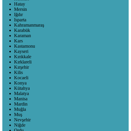
Hatay
Mersin
Iğdır
Isparta
Kahramanmaraş
Karabük
Karaman
Kars
Kastamonu
Kayseri
Kırıkkale
Kırklareli
Kırşehir
Kilis
Kocaeli
Konya
Kütahya
Malatya
Manisa
Mardin
Muğla
Muş
Nevşehir
Niğde
Ordu