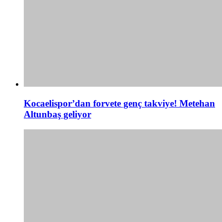
Kocaelispor’dan forvete genç takviye! Metehan
Altunbaş geliyor