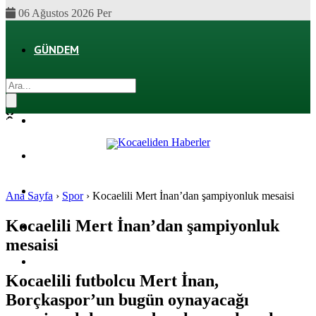
06 Ağustos 2026 Per
GÜNDEM
EKONOMI
POLITIKA
DÜNYA
SPOR
Ana Sayfa
›
Spor
›
Kocaelili Mert İnan’dan şampiyonluk mesaisi
Kocaelili Mert İnan’dan şampiyonluk
MAGAZIN
mesaisi
SAĞLIK
Kocaelili futbolcu Mert İnan,
Borçkaspor’un bugün oynayacağı