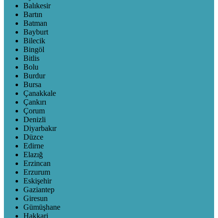
Balıkesir
Bartın
Batman
Bayburt
Bilecik
Bingöl
Bitlis
Bolu
Burdur
Bursa
Çanakkale
Çankırı
Çorum
Denizli
Diyarbakır
Düzce
Edirne
Elazığ
Erzincan
Erzurum
Eskişehir
Gaziantep
Giresun
Gümüşhane
Hakkari