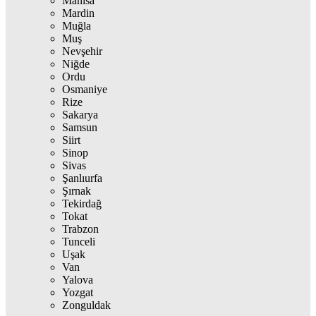
Manisa
Mardin
Muğla
Muş
Nevşehir
Niğde
Ordu
Osmaniye
Rize
Sakarya
Samsun
Siirt
Sinop
Sivas
Şanlıurfa
Şırnak
Tekirdağ
Tokat
Trabzon
Tunceli
Uşak
Van
Yalova
Yozgat
Zonguldak