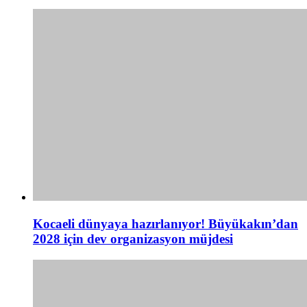
Kocaeli dünyaya hazırlanıyor! Büyükakın’dan
2028 için dev organizasyon müjdesi