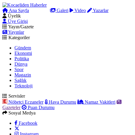
Ana Sayfa
Arama
Galeri
Video
Yazarlar
Üyelik
Üye Girişi
Yayın/Gazete
Yayınlar
Kategoriler
Gündem
Ekonomi
Politika
Dünya
Spor
Magazin
Sağlık
Teknoloji
Servisler
Nöbetçi Eczaneler
Hava Durumu
Namaz Vakitleri
Gazeteler
Puan Durumu
Sosyal Medya
Facebook
Instagram