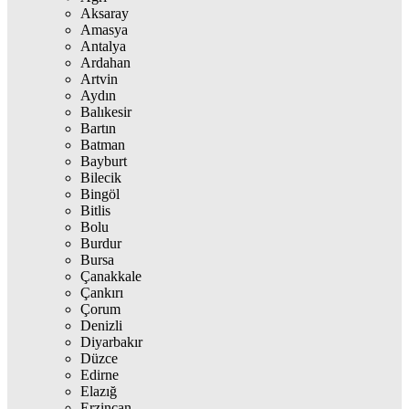
Aksaray
Amasya
Antalya
Ardahan
Artvin
Aydın
Balıkesir
Bartın
Batman
Bayburt
Bilecik
Bingöl
Bitlis
Bolu
Burdur
Bursa
Çanakkale
Çankırı
Çorum
Denizli
Diyarbakır
Düzce
Edirne
Elazığ
Erzincan