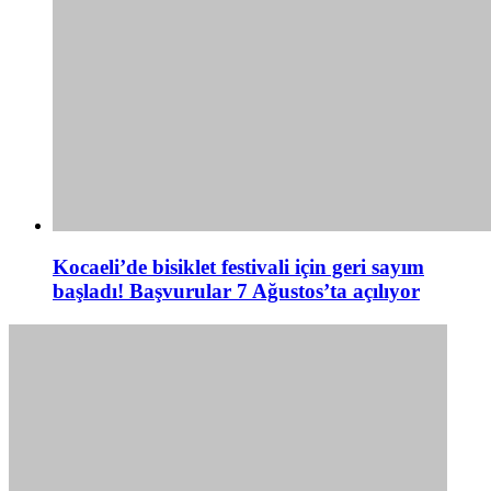
Kocaeli’de bisiklet festivali için geri sayım
başladı! Başvurular 7 Ağustos’ta açılıyor