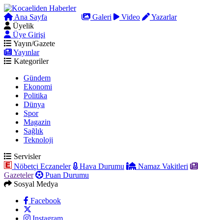
Ana Sayfa
Arama
Galeri
Video
Yazarlar
Üyelik
Üye Girişi
Yayın/Gazete
Yayınlar
Kategoriler
Gündem
Ekonomi
Politika
Dünya
Spor
Magazin
Sağlık
Teknoloji
Servisler
Nöbetçi Eczaneler
Hava Durumu
Namaz Vakitleri
Gazeteler
Puan Durumu
Sosyal Medya
Facebook
Instagram