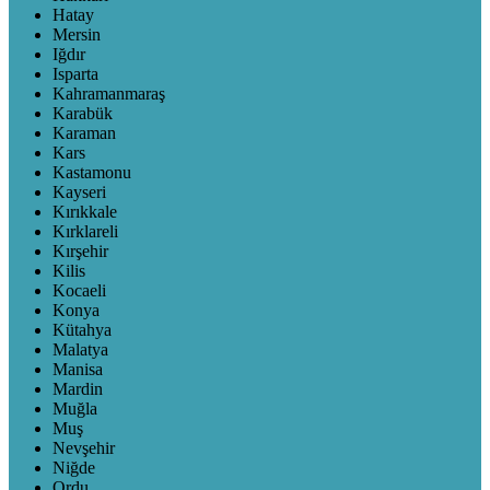
Hatay
Mersin
Iğdır
Isparta
Kahramanmaraş
Karabük
Karaman
Kars
Kastamonu
Kayseri
Kırıkkale
Kırklareli
Kırşehir
Kilis
Kocaeli
Konya
Kütahya
Malatya
Manisa
Mardin
Muğla
Muş
Nevşehir
Niğde
Ordu