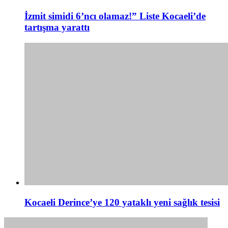
İzmit simidi 6’ncı olamaz!” Liste Kocaeli’de
tartışma yarattı
Kocaeli Derince’ye 120 yataklı yeni sağlık tesisi