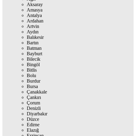
Aksaray
Amasya
Antalya
Ardahan
Artvin
Aydın
Balıkesir
Bartın
Batman
Bayburt
Bilecik
Bingöl
Bitlis
Bolu
Burdur
Bursa
Çanakkale
Çankırı
Çorum
Denizli
Diyarbakır
Düzce
Edirne
Elazığ
Erzincan