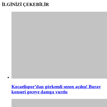
İLGİNİZİ
ÇEKEBİLİR
Kocaelispor’dan görkemli sezon açılışı! Buray
konseri geceye damga vurdu