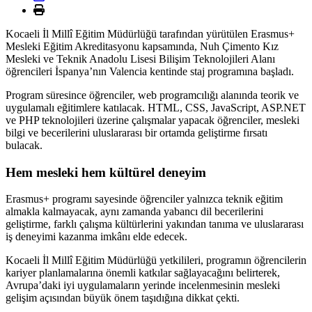
Kocaeli İl Millî Eğitim Müdürlüğü tarafından yürütülen Erasmus+
Mesleki Eğitim Akreditasyonu kapsamında, Nuh Çimento Kız
Mesleki ve Teknik Anadolu Lisesi Bilişim Teknolojileri Alanı
öğrencileri İspanya’nın Valencia kentinde staj programına başladı.
Program süresince öğrenciler, web programcılığı alanında teorik ve
uygulamalı eğitimlere katılacak. HTML, CSS, JavaScript, ASP.NET
ve PHP teknolojileri üzerine çalışmalar yapacak öğrenciler, mesleki
bilgi ve becerilerini uluslararası bir ortamda geliştirme fırsatı
bulacak.
Hem mesleki hem kültürel deneyim
Erasmus+ programı sayesinde öğrenciler yalnızca teknik eğitim
almakla kalmayacak, aynı zamanda yabancı dil becerilerini
geliştirme, farklı çalışma kültürlerini yakından tanıma ve uluslararası
iş deneyimi kazanma imkânı elde edecek.
Kocaeli İl Millî Eğitim Müdürlüğü yetkilileri, programın öğrencilerin
kariyer planlamalarına önemli katkılar sağlayacağını belirterek,
Avrupa’daki iyi uygulamaların yerinde incelenmesinin mesleki
gelişim açısından büyük önem taşıdığına dikkat çekti.