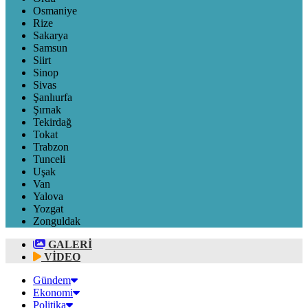
Osmaniye
Rize
Sakarya
Samsun
Siirt
Sinop
Sivas
Şanlıurfa
Şırnak
Tekirdağ
Tokat
Trabzon
Tunceli
Uşak
Van
Yalova
Yozgat
Zonguldak
GALERİ
VİDEO
Gündem
Ekonomi
Politika