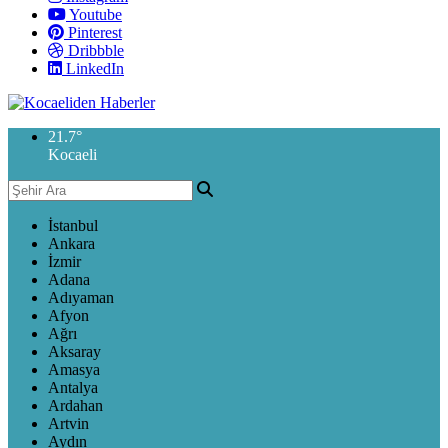
Youtube
Pinterest
Dribbble
LinkedIn
21.7
°
Kocaeli
İstanbul
Ankara
İzmir
Adana
Adıyaman
Afyon
Ağrı
Aksaray
Amasya
Antalya
Ardahan
Artvin
Aydın