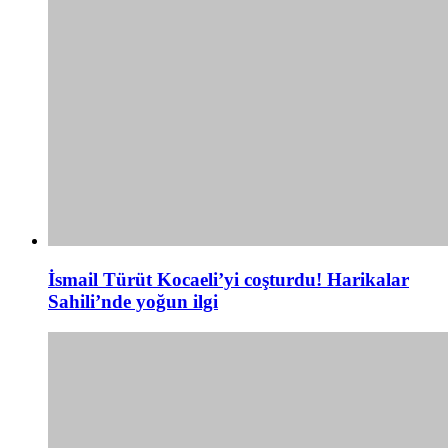
İsmail Türüt Kocaeli’yi coşturdu! Harikalar
Sahili’nde yoğun ilgi