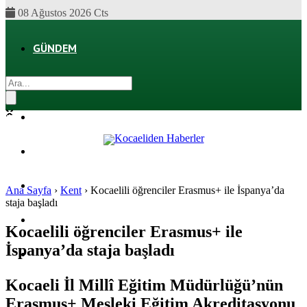
08 Ağustos 2026 Cts
GÜNDEM
EKONOMI
POLITIKA
DÜNYA
SPOR
Ana Sayfa
›
Kent
›
Kocaelili öğrenciler Erasmus+ ile İspanya’da
staja başladı
MAGAZIN
Kocaelili öğrenciler Erasmus+ ile
İspanya’da staja başladı
SAĞLIK
Kocaeli İl Millî Eğitim Müdürlüğü’nün
Erasmus+ Mesleki Eğitim Akreditasyonu