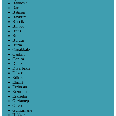
Balıkesir
Bartın
Batman
Bayburt
Bilecik
Bingöl
Bitlis
Bolu
Burdur
Bursa
Çanakkale
Çankırı
Çorum
Denizli
Diyarbakır
Düzce
Edirne
Elazığ
Erzincan
Erzurum
Eskişehir
Gaziantep
Giresun
Gümüşhane
Hakkari