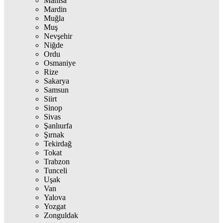
Manisa
Mardin
Muğla
Muş
Nevşehir
Niğde
Ordu
Osmaniye
Rize
Sakarya
Samsun
Siirt
Sinop
Sivas
Şanlıurfa
Şırnak
Tekirdağ
Tokat
Trabzon
Tunceli
Uşak
Van
Yalova
Yozgat
Zonguldak