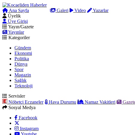
Ana Sayfa
Arama
Galeri
Video
Yazarlar
Üyelik
Üye Girişi
Yayın/Gazete
Yayınlar
Kategoriler
Gündem
Ekonomi
Politika
Dünya
Spor
Magazin
Sağlık
Teknoloji
Servisler
Nöbetçi Eczaneler
Hava Durumu
Namaz Vakitleri
Gazete
Sosyal Medya
Facebook
Instagram
Youtube