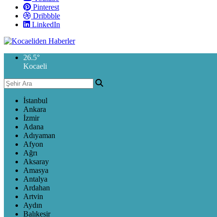
Pinterest
Dribbble
LinkedIn
26.5
°
Kocaeli
İstanbul
Ankara
İzmir
Adana
Adıyaman
Afyon
Ağrı
Aksaray
Amasya
Antalya
Ardahan
Artvin
Aydın
Balıkesir