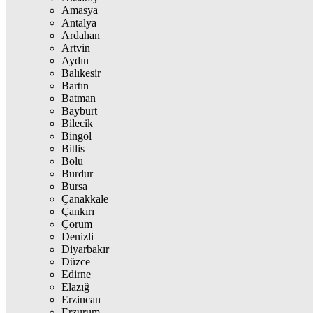
Amasya
Antalya
Ardahan
Artvin
Aydın
Balıkesir
Bartın
Batman
Bayburt
Bilecik
Bingöl
Bitlis
Bolu
Burdur
Bursa
Çanakkale
Çankırı
Çorum
Denizli
Diyarbakır
Düzce
Edirne
Elazığ
Erzincan
Erzurum