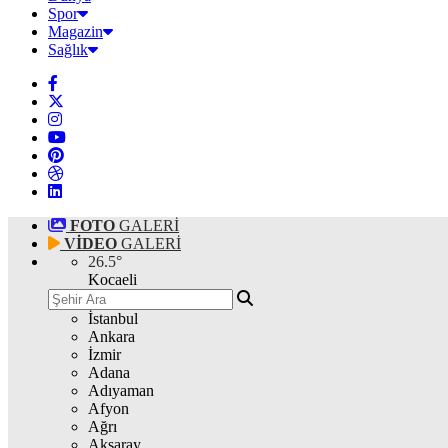
Spor
Magazin
Sağlık
FOTO
GALERİ
VİDEO
GALERİ
26.5
°
Kocaeli
İstanbul
Ankara
İzmir
Adana
Adıyaman
Afyon
Ağrı
Aksaray