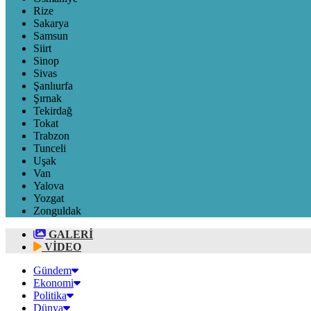
Rize
Sakarya
Samsun
Siirt
Sinop
Sivas
Şanlıurfa
Şırnak
Tekirdağ
Tokat
Trabzon
Tunceli
Uşak
Van
Yalova
Yozgat
Zonguldak
GALERİ
VİDEO
Gündem
Ekonomi
Politika
Dünya