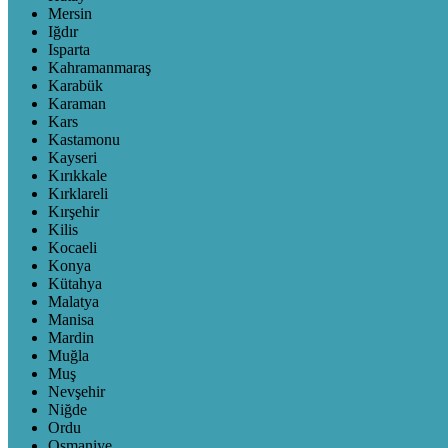
Mersin
Iğdır
Isparta
Kahramanmaraş
Karabük
Karaman
Kars
Kastamonu
Kayseri
Kırıkkale
Kırklareli
Kırşehir
Kilis
Kocaeli
Konya
Kütahya
Malatya
Manisa
Mardin
Muğla
Muş
Nevşehir
Niğde
Ordu
Osmaniye