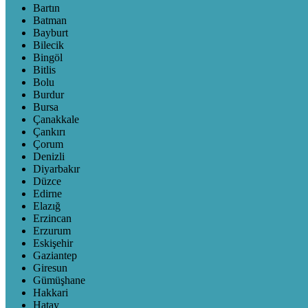
Bartın
Batman
Bayburt
Bilecik
Bingöl
Bitlis
Bolu
Burdur
Bursa
Çanakkale
Çankırı
Çorum
Denizli
Diyarbakır
Düzce
Edirne
Elazığ
Erzincan
Erzurum
Eskişehir
Gaziantep
Giresun
Gümüşhane
Hakkari
Hatay