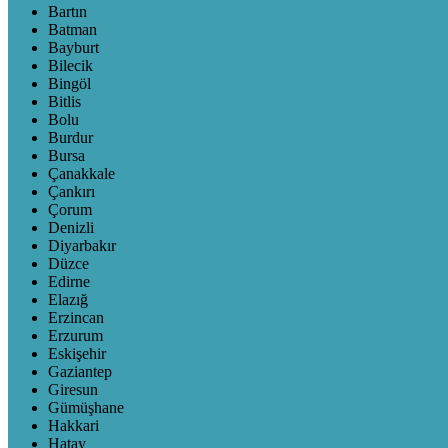
Bartın
Batman
Bayburt
Bilecik
Bingöl
Bitlis
Bolu
Burdur
Bursa
Çanakkale
Çankırı
Çorum
Denizli
Diyarbakır
Düzce
Edirne
Elazığ
Erzincan
Erzurum
Eskişehir
Gaziantep
Giresun
Gümüşhane
Hakkari
Hatay