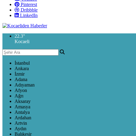
Pinterest
Dribbble
LinkedIn
22.3
°
Kocaeli
İstanbul
Ankara
İzmir
Adana
Adıyaman
Afyon
Ağrı
Aksaray
Amasya
Antalya
Ardahan
Artvin
Aydın
Balıkesir