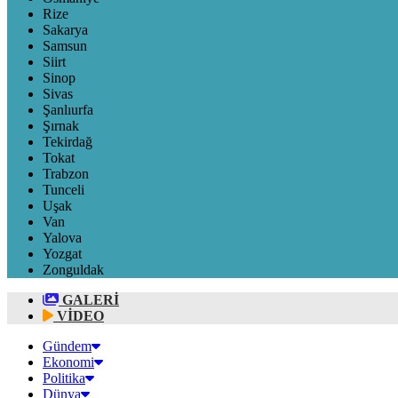
Rize
Sakarya
Samsun
Siirt
Sinop
Sivas
Şanlıurfa
Şırnak
Tekirdağ
Tokat
Trabzon
Tunceli
Uşak
Van
Yalova
Yozgat
Zonguldak
GALERİ
VİDEO
Gündem
Ekonomi
Politika
Dünya