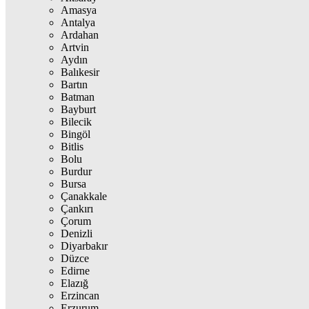
Amasya
Antalya
Ardahan
Artvin
Aydın
Balıkesir
Bartın
Batman
Bayburt
Bilecik
Bingöl
Bitlis
Bolu
Burdur
Bursa
Çanakkale
Çankırı
Çorum
Denizli
Diyarbakır
Düzce
Edirne
Elazığ
Erzincan
Erzurum