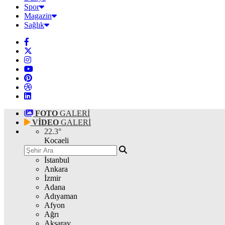
Spor
Magazin
Sağlık
FOTO
GALERİ
VİDEO
GALERİ
22.3
°
Kocaeli
İstanbul
Ankara
İzmir
Adana
Adıyaman
Afyon
Ağrı
Aksaray