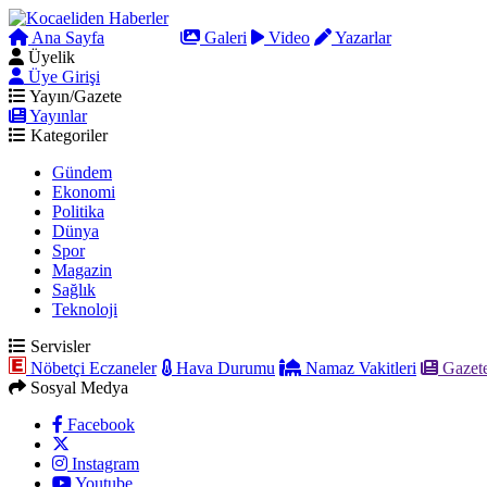
Ana Sayfa
Arama
Galeri
Video
Yazarlar
Üyelik
Üye Girişi
Yayın/Gazete
Yayınlar
Kategoriler
Gündem
Ekonomi
Politika
Dünya
Spor
Magazin
Sağlık
Teknoloji
Servisler
Nöbetçi Eczaneler
Hava Durumu
Namaz Vakitleri
Gazete
Sosyal Medya
Facebook
Instagram
Youtube