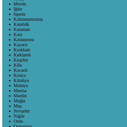
Mersin
Iğdır
Isparta
Kahramanmaraş
Karabük
Karaman
Kars
Kastamonu
Kayseri
Kırıkkale
Kırklareli
Kırşehir
Kilis
Kocaeli
Konya
Kütahya
Malatya
Manisa
Mardin
Muğla
Muş
Nevşehir
Niğde
Ordu
Osmaniye