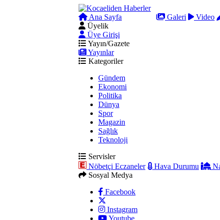
Ana Sayfa
Arama
Galeri
Video
Üyelik
Üye Girişi
Yayın/Gazete
Yayınlar
Kategoriler
Gündem
Ekonomi
Politika
Dünya
Spor
Magazin
Sağlık
Teknoloji
Servisler
Nöbetçi Eczaneler
Hava Durumu
Na
Sosyal Medya
Facebook
Instagram
Youtube