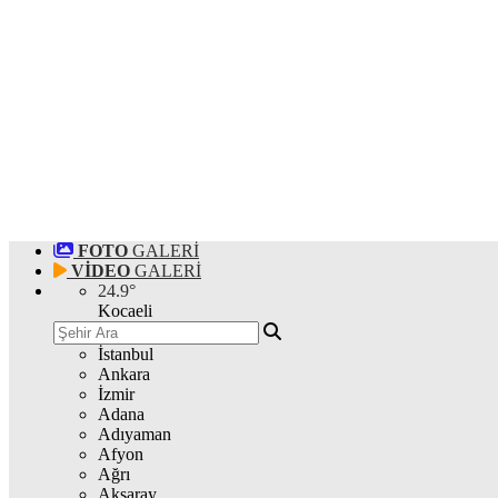
FOTO
GALERİ
VİDEO
GALERİ
24.9
°
Kocaeli
İstanbul
Ankara
İzmir
Adana
Adıyaman
Afyon
Ağrı
Aksaray