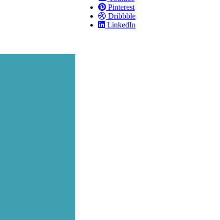
Pinterest
Dribbble
LinkedIn