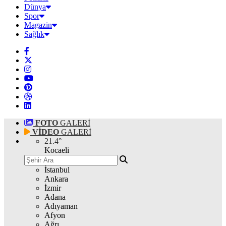
Dünya
Spor
Magazin
Sağlık
FOTO
GALERİ
VİDEO
GALERİ
21.4
°
Kocaeli
İstanbul
Ankara
İzmir
Adana
Adıyaman
Afyon
Ağrı