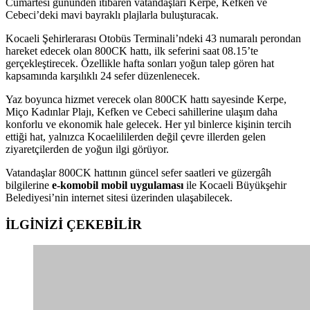
Cumartesi gününden itibaren vatandaşları Kerpe, Kefken ve
Cebeci’deki mavi bayraklı plajlarla buluşturacak.
Kocaeli Şehirlerarası Otobüs Terminali’ndeki 43 numaralı perondan
hareket edecek olan 800CK hattı, ilk seferini saat 08.15’te
gerçekleştirecek. Özellikle hafta sonları yoğun talep gören hat
kapsamında karşılıklı 24 sefer düzenlenecek.
Yaz boyunca hizmet verecek olan 800CK hattı sayesinde Kerpe,
Miço Kadınlar Plajı, Kefken ve Cebeci sahillerine ulaşım daha
konforlu ve ekonomik hale gelecek. Her yıl binlerce kişinin tercih
ettiği hat, yalnızca Kocaelililerden değil çevre illerden gelen
ziyaretçilerden de yoğun ilgi görüyor.
Vatandaşlar 800CK hattının güncel sefer saatleri ve güzergâh
bilgilerine
e-komobil mobil uygulaması
ile Kocaeli Büyükşehir
Belediyesi’nin internet sitesi üzerinden ulaşabilecek.
İLGİNİZİ
ÇEKEBİLİR