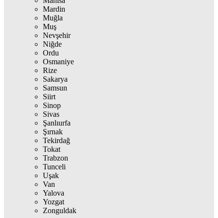
Manisa
Mardin
Muğla
Muş
Nevşehir
Niğde
Ordu
Osmaniye
Rize
Sakarya
Samsun
Siirt
Sinop
Sivas
Şanlıurfa
Şırnak
Tekirdağ
Tokat
Trabzon
Tunceli
Uşak
Van
Yalova
Yozgat
Zonguldak