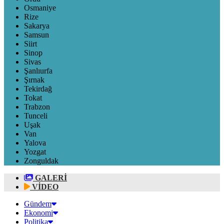
Osmaniye
Rize
Sakarya
Samsun
Siirt
Sinop
Sivas
Şanlıurfa
Şırnak
Tekirdağ
Tokat
Trabzon
Tunceli
Uşak
Van
Yalova
Yozgat
Zonguldak
GALERİ
VİDEO
Gündem
Ekonomi
Politika