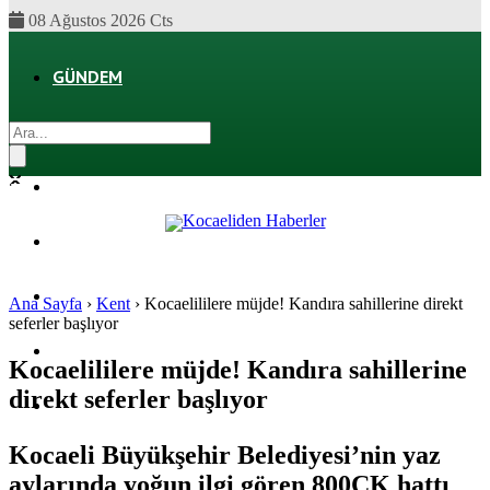
08 Ağustos 2026 Cts
GÜNDEM
EKONOMI
POLITIKA
DÜNYA
SPOR
Ana Sayfa
›
Kent
›
Kocaelililere müjde! Kandıra sahillerine direkt
seferler başlıyor
MAGAZIN
Kocaelililere müjde! Kandıra sahillerine
direkt seferler başlıyor
SAĞLIK
Kocaeli Büyükşehir Belediyesi’nin yaz
aylarında yoğun ilgi gören 800CK hattı