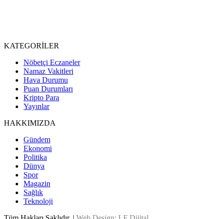
KATEGORİLER
Nöbetçi Eczaneler
Namaz Vakitleri
Hava Durumu
Puan Durumları
Kripto Para
Yayınlar
HAKKIMIZDA
Gündem
Ekonomi
Politika
Dünya
Spor
Magazin
Sağlık
Teknoloji
Tüm Hakları Saklıdır. |
Web Design: LF Dijital