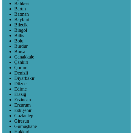
Balıkesir
Bartın
Batman
Bayburt
Bilecik
Bingöl
Bitlis
Bolu
Burdur
Bursa
Çanakkale
Çankırı
Çorum
Denizli
Diyarbakır
Düzce
Edirne
Elazığ
Erzincan
Erzurum
Eskişehir
Gaziantep
Giresun
Gümüşhane
Hakkari