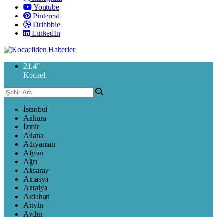
Youtube
Pinterest
Dribbble
LinkedIn
21.4
°
Kocaeli
İstanbul
Ankara
İzmir
Adana
Adıyaman
Afyon
Ağrı
Aksaray
Amasya
Antalya
Ardahan
Artvin
Aydın