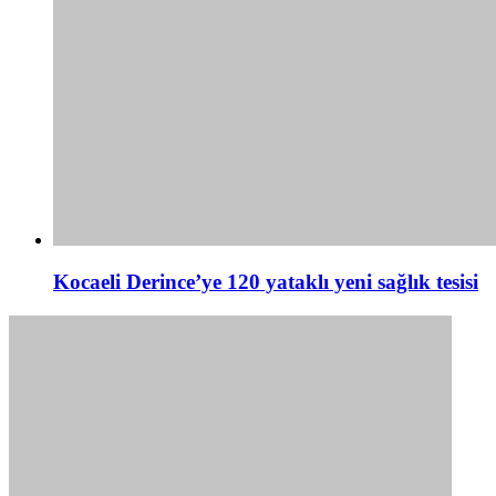
Kocaeli Derince’ye 120 yataklı yeni sağlık tesisi