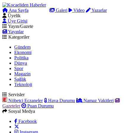
Ana Sayfa
Arama
Galeri
Video
Yazarlar
Üyelik
Üye Girişi
Yayın/Gazete
Yayınlar
Kategoriler
Gündem
Ekonomi
Politika
Dünya
Spor
Magazin
Sağlık
Teknoloji
Servisler
Nöbetçi Eczaneler
Hava Durumu
Namaz Vakitleri
Gazeteler
Puan Durumu
Sosyal Medya
Facebook
Instagram