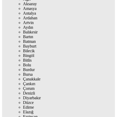
Aksaray
Amasya
Antalya
Ardahan
Artvin
Aydın
Balıkesir
Bartın
Batman
Bayburt
Bilecik
Bingöl
Bitlis
Bolu
Burdur
Bursa
Çanakkale
Çankırı
Çorum
Denizli
Diyarbakır
Düzce
Edirne
Elazığ
Erzincan