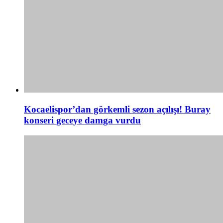
Kocaelispor’dan görkemli sezon açılışı! Buray
konseri geceye damga vurdu