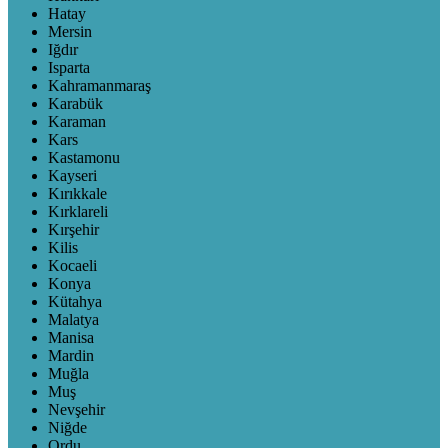
Hatay
Mersin
Iğdır
Isparta
Kahramanmaraş
Karabük
Karaman
Kars
Kastamonu
Kayseri
Kırıkkale
Kırklareli
Kırşehir
Kilis
Kocaeli
Konya
Kütahya
Malatya
Manisa
Mardin
Muğla
Muş
Nevşehir
Niğde
Ordu