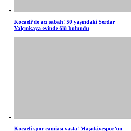
Kocaeli’de acı sabah! 50 yaşındaki Serdar
Yalçınkaya evinde ölü bulundu
Kocaeli spor camiası yasta! Maşukiyespor’un