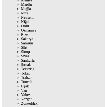
Manisa
Mardin
Muğla
Muş
Nevşehir
Niğde
Ordu
Osmaniye
Rize
Sakarya
Samsun
Siirt
Sinop
Sivas
Şanlıurfa
Şırnak
Tekirdağ
Tokat
Trabzon
Tunceli
Uşak
Van
Yalova
Yozgat
Zonguldak