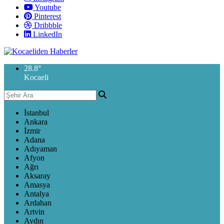
Youtube
Pinterest
Dribbble
LinkedIn
28.8
°
Kocaeli
İstanbul
Ankara
İzmir
Adana
Adıyaman
Afyon
Ağrı
Aksaray
Amasya
Antalya
Ardahan
Artvin
Aydın