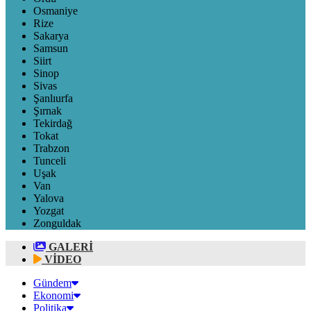
Osmaniye
Rize
Sakarya
Samsun
Siirt
Sinop
Sivas
Şanlıurfa
Şırnak
Tekirdağ
Tokat
Trabzon
Tunceli
Uşak
Van
Yalova
Yozgat
Zonguldak
GALERİ
VİDEO
Gündem
Ekonomi
Politika