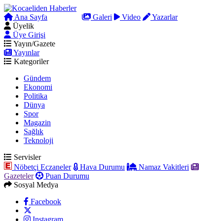
Ana Sayfa
Arama
Galeri
Video
Yazarlar
Üyelik
Üye Girişi
Yayın/Gazete
Yayınlar
Kategoriler
Gündem
Ekonomi
Politika
Dünya
Spor
Magazin
Sağlık
Teknoloji
Servisler
Nöbetçi Eczaneler
Hava Durumu
Namaz Vakitleri
Gazeteler
Puan Durumu
Sosyal Medya
Facebook
Instagram