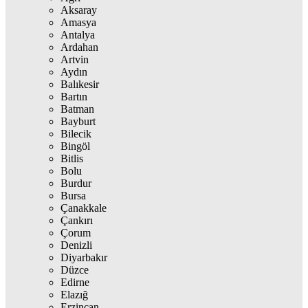
Aksaray
Amasya
Antalya
Ardahan
Artvin
Aydın
Balıkesir
Bartın
Batman
Bayburt
Bilecik
Bingöl
Bitlis
Bolu
Burdur
Bursa
Çanakkale
Çankırı
Çorum
Denizli
Diyarbakır
Düzce
Edirne
Elazığ
Erzincan