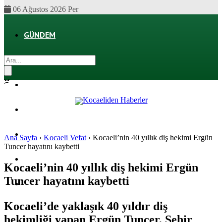
06 Ağustos 2026 Per
GÜNDEM
EKONOMI
POLITIKA
DÜNYA
SPOR
Ana Sayfa
›
Kocaeli Vefat
›
Kocaeli’nin 40 yıllık diş hekimi Ergün
Tuncer hayatını kaybetti
MAGAZIN
Kocaeli’nin 40 yıllık diş hekimi Ergün
Tuncer hayatını kaybetti
SAĞLIK
Kocaeli’de yaklaşık 40 yıldır diş
hekimliği yapan Ergün Tuncer, Şehir