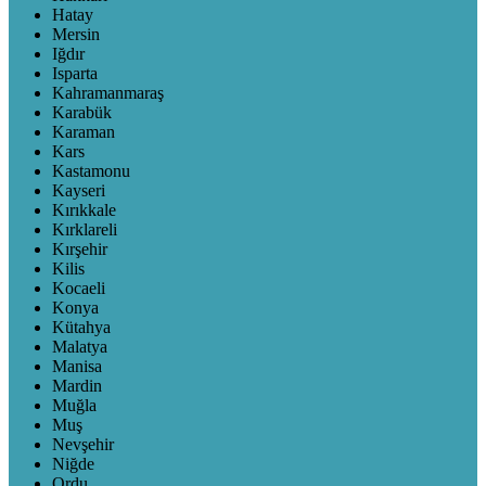
Hatay
Mersin
Iğdır
Isparta
Kahramanmaraş
Karabük
Karaman
Kars
Kastamonu
Kayseri
Kırıkkale
Kırklareli
Kırşehir
Kilis
Kocaeli
Konya
Kütahya
Malatya
Manisa
Mardin
Muğla
Muş
Nevşehir
Niğde
Ordu