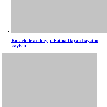
Kocaeli’de acı kayıp! Fatma Dayan hayatını
kaybetti