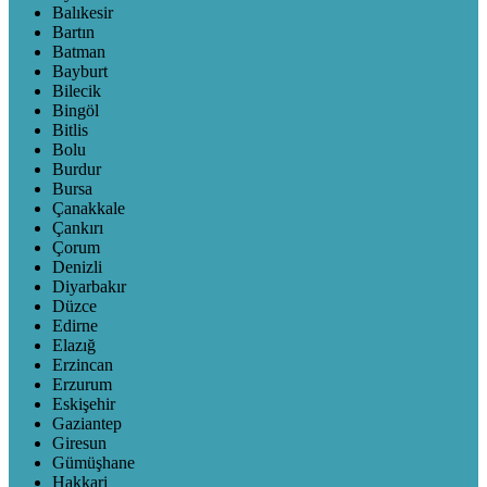
Balıkesir
Bartın
Batman
Bayburt
Bilecik
Bingöl
Bitlis
Bolu
Burdur
Bursa
Çanakkale
Çankırı
Çorum
Denizli
Diyarbakır
Düzce
Edirne
Elazığ
Erzincan
Erzurum
Eskişehir
Gaziantep
Giresun
Gümüşhane
Hakkari