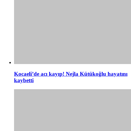
Kocaeli’de acı kayıp! Nejla Kütükoğlu hayatını
kaybetti