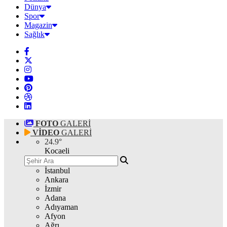
Dünya
Spor
Magazin
Sağlık
FOTO
GALERİ
VİDEO
GALERİ
24.9
°
Kocaeli
İstanbul
Ankara
İzmir
Adana
Adıyaman
Afyon
Ağrı