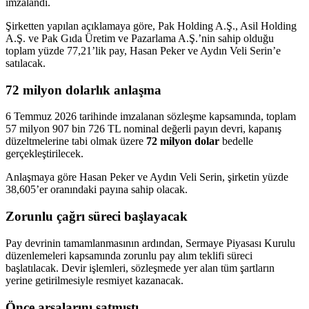
imzalandı.
Şirketten yapılan açıklamaya göre, Pak Holding A.Ş., Asil Holding
A.Ş. ve Pak Gıda Üretim ve Pazarlama A.Ş.’nin sahip olduğu
toplam yüzde 77,21’lik pay, Hasan Peker ve Aydın Veli Serin’e
satılacak.
72 milyon dolarlık anlaşma
6 Temmuz 2026 tarihinde imzalanan sözleşme kapsamında, toplam
57 milyon 907 bin 726 TL nominal değerli payın devri, kapanış
düzeltmelerine tabi olmak üzere
72 milyon dolar
bedelle
gerçekleştirilecek.
Anlaşmaya göre Hasan Peker ve Aydın Veli Serin, şirketin yüzde
38,605’er oranındaki payına sahip olacak.
Zorunlu çağrı süreci başlayacak
Pay devrinin tamamlanmasının ardından, Sermaye Piyasası Kurulu
düzenlemeleri kapsamında zorunlu pay alım teklifi süreci
başlatılacak. Devir işlemleri, sözleşmede yer alan tüm şartların
yerine getirilmesiyle resmiyet kazanacak.
Önce arsalarını satmıştı