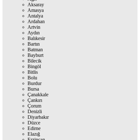
Aksaray
Amasya
Antalya
Ardahan
Artvin
Aydın
Balıkesir
Bartın
Batman
Bayburt
Bilecik
Bingöl
Bitlis
Bolu
Burdur
Bursa
Çanakkale
Çankırı
Çorum
Denizli
Diyarbakır
Düzce
Edirne
Elazığ
Erzincan