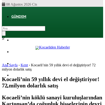
08 Ağustos 2026 Cts
GÜNDEM
EKONOMI
POLITIKA
DÜNYA
SPOR
Ana Sayfa
›
Kent
›
Kocaeli’nin 59 yıllık devi el değiştiriyor! 72
milyon dolarlık satış
MAGAZIN
Kocaeli’nin 59 yıllık devi el değiştiriyor!
72 milyon dolarlık satış
SAĞLIK
Kocaeli’nin köklü sanayi kuruluşlarından
Kartonsan’da çoğunluk hisselerinin devri