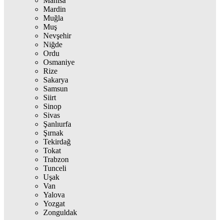
Manisa
Mardin
Muğla
Muş
Nevşehir
Niğde
Ordu
Osmaniye
Rize
Sakarya
Samsun
Siirt
Sinop
Sivas
Şanlıurfa
Şırnak
Tekirdağ
Tokat
Trabzon
Tunceli
Uşak
Van
Yalova
Yozgat
Zonguldak