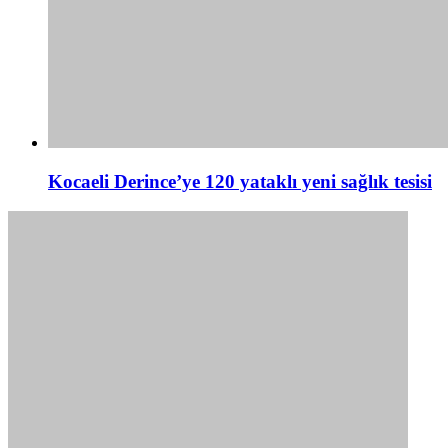
Kocaeli Derince’ye 120 yataklı yeni sağlık tesisi