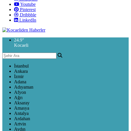
Youtube
Pinterest
Dribbble
LinkedIn
24.9
°
Kocaeli
İstanbul
Ankara
İzmir
Adana
Adıyaman
Afyon
Ağrı
Aksaray
Amasya
Antalya
Ardahan
Artvin
Aydın