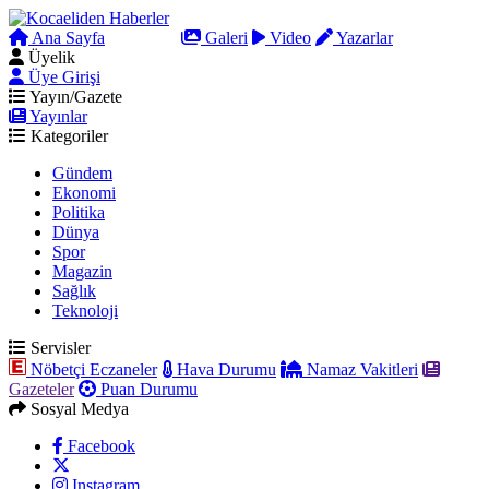
Ana Sayfa
Arama
Galeri
Video
Yazarlar
Üyelik
Üye Girişi
Yayın/Gazete
Yayınlar
Kategoriler
Gündem
Ekonomi
Politika
Dünya
Spor
Magazin
Sağlık
Teknoloji
Servisler
Nöbetçi Eczaneler
Hava Durumu
Namaz Vakitleri
Gazeteler
Puan Durumu
Sosyal Medya
Facebook
Instagram