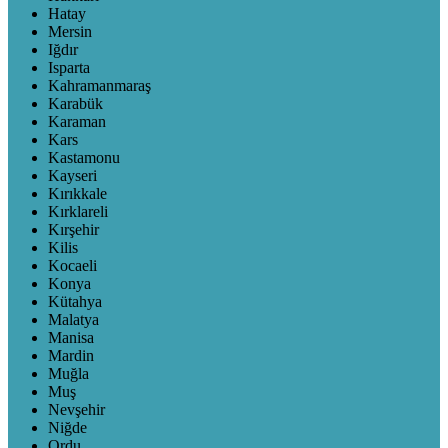
Hatay
Mersin
Iğdır
Isparta
Kahramanmaraş
Karabük
Karaman
Kars
Kastamonu
Kayseri
Kırıkkale
Kırklareli
Kırşehir
Kilis
Kocaeli
Konya
Kütahya
Malatya
Manisa
Mardin
Muğla
Muş
Nevşehir
Niğde
Ordu