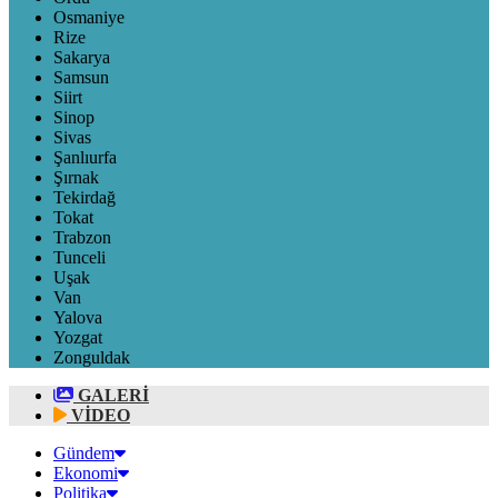
Osmaniye
Rize
Sakarya
Samsun
Siirt
Sinop
Sivas
Şanlıurfa
Şırnak
Tekirdağ
Tokat
Trabzon
Tunceli
Uşak
Van
Yalova
Yozgat
Zonguldak
GALERİ
VİDEO
Gündem
Ekonomi
Politika