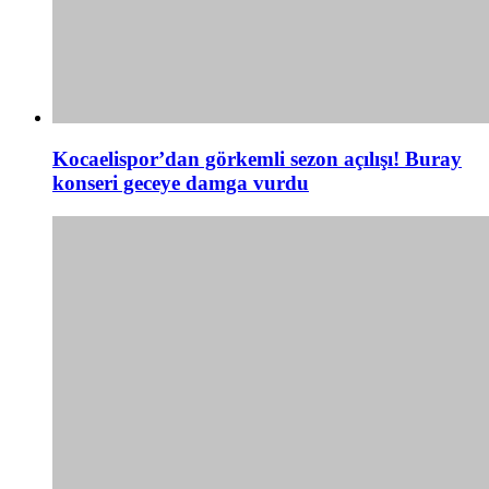
Kocaelispor’dan görkemli sezon açılışı! Buray
konseri geceye damga vurdu