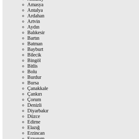
Amasya
Antalya
Ardahan
Artvin
Aydın
Balıkesir
Bartın
Batman
Bayburt
Bilecik
Bingöl
Bitlis
Bolu
Burdur
Bursa
Çanakkale
Çankırı
Çorum
Denizli
Diyarbakır
Düzce
Edirne
Elazığ
Erzincan
Erzurum