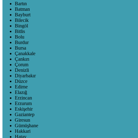
Bartın
Batman
Bayburt
Bilecik
Bingöl
Bitlis
Bolu
Burdur
Bursa
Çanakkale
Çankırı
Çorum
Denizli
Diyarbakır
Düzce
Edirne
Elazığ
Erzincan
Erzurum
Eskişehir
Gaziantep
Giresun
Gümüşhane
Hakkari
Hatay