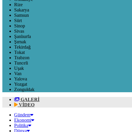
Rize
Sakarya
Samsun
Siirt
Sinop
Sivas
Şanlıurfa
Şırnak
Tekirdağ
Tokat
Trabzon
Tunceli
Uşak
Van
Yalova
Yozgat
Zonguldak
GALERİ
VİDEO
Gündem
Ekonomi
Politika
Dünya