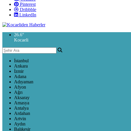
Pinterest
Dribbble
LinkedIn
26.6
°
Kocaeli
İstanbul
Ankara
İzmir
Adana
Adıyaman
Afyon
Ağrı
Aksaray
Amasya
Antalya
Ardahan
Artvin
Aydın
Balıkesir