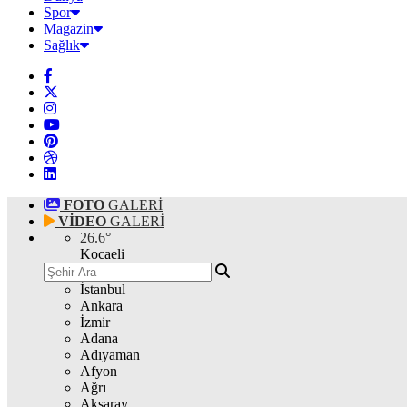
Spor
Magazin
Sağlık
FOTO
GALERİ
VİDEO
GALERİ
26.6
°
Kocaeli
İstanbul
Ankara
İzmir
Adana
Adıyaman
Afyon
Ağrı
Aksaray