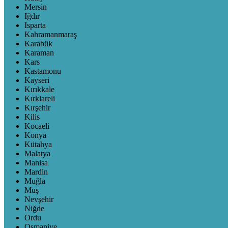
Mersin
Iğdır
Isparta
Kahramanmaraş
Karabük
Karaman
Kars
Kastamonu
Kayseri
Kırıkkale
Kırklareli
Kırşehir
Kilis
Kocaeli
Konya
Kütahya
Malatya
Manisa
Mardin
Muğla
Muş
Nevşehir
Niğde
Ordu
Osmaniye