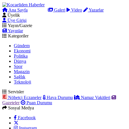
Ana Sayfa
Arama
Galeri
Video
Yazarlar
Üyelik
Üye Girişi
Yayın/Gazete
Yayınlar
Kategoriler
Gündem
Ekonomi
Politika
Dünya
Spor
Magazin
Sağlık
Teknoloji
Servisler
Nöbetçi Eczaneler
Hava Durumu
Namaz Vakitleri
Gazeteler
Puan Durumu
Sosyal Medya
Facebook
Instagram