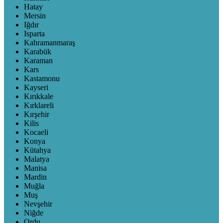
Hatay
Mersin
Iğdır
Isparta
Kahramanmaraş
Karabük
Karaman
Kars
Kastamonu
Kayseri
Kırıkkale
Kırklareli
Kırşehir
Kilis
Kocaeli
Konya
Kütahya
Malatya
Manisa
Mardin
Muğla
Muş
Nevşehir
Niğde
Ordu