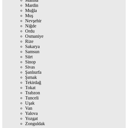
Manisa
Mardin
Muğla
Muş
Nevşehir
Niğde
Ordu
Osmaniye
Rize
Sakarya
Samsun
Siirt
Sinop
Sivas
Şanlıurfa
Şırnak
Tekirdağ
Tokat
Trabzon
Tunceli
Uşak
Van
Yalova
Yozgat
Zonguldak