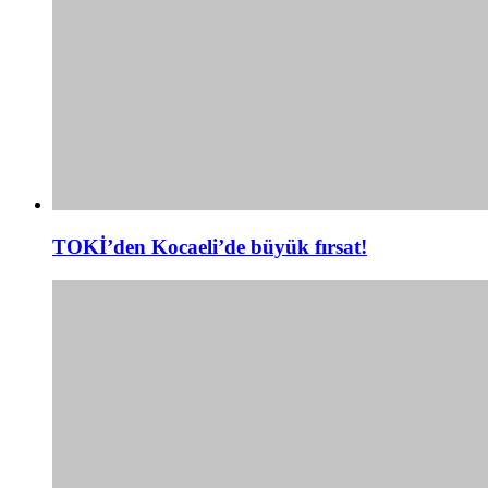
TOKİ’den Kocaeli’de büyük fırsat!