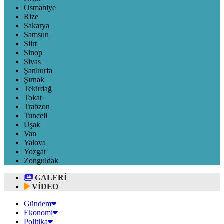
Osmaniye
Rize
Sakarya
Samsun
Siirt
Sinop
Sivas
Şanlıurfa
Şırnak
Tekirdağ
Tokat
Trabzon
Tunceli
Uşak
Van
Yalova
Yozgat
Zonguldak
GALERİ
VİDEO
Gündem
Ekonomi
Politika