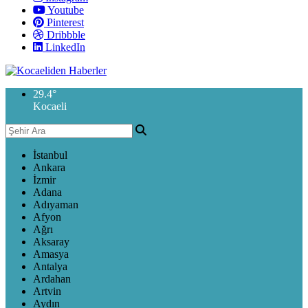
Youtube
Pinterest
Dribbble
LinkedIn
29.4
°
Kocaeli
İstanbul
Ankara
İzmir
Adana
Adıyaman
Afyon
Ağrı
Aksaray
Amasya
Antalya
Ardahan
Artvin
Aydın