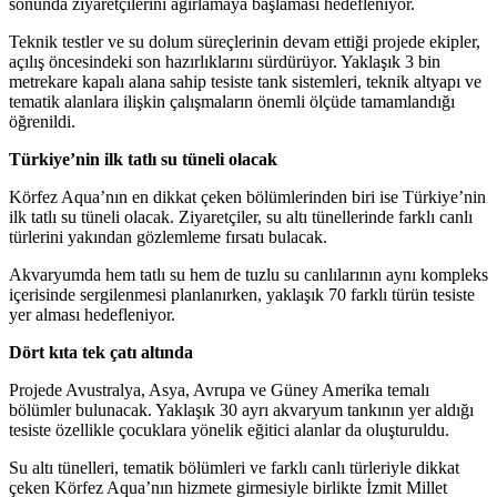
sonunda ziyaretçilerini ağırlamaya başlaması hedefleniyor.
Teknik testler ve su dolum süreçlerinin devam ettiği projede ekipler,
açılış öncesindeki son hazırlıklarını sürdürüyor. Yaklaşık 3 bin
metrekare kapalı alana sahip tesiste tank sistemleri, teknik altyapı ve
tematik alanlara ilişkin çalışmaların önemli ölçüde tamamlandığı
öğrenildi.
Türkiye’nin ilk tatlı su tüneli olacak
Körfez Aqua’nın en dikkat çeken bölümlerinden biri ise Türkiye’nin
ilk tatlı su tüneli olacak. Ziyaretçiler, su altı tünellerinde farklı canlı
türlerini yakından gözlemleme fırsatı bulacak.
Akvaryumda hem tatlı su hem de tuzlu su canlılarının aynı kompleks
içerisinde sergilenmesi planlanırken, yaklaşık 70 farklı türün tesiste
yer alması hedefleniyor.
Dört kıta tek çatı altında
Projede Avustralya, Asya, Avrupa ve Güney Amerika temalı
bölümler bulunacak. Yaklaşık 30 ayrı akvaryum tankının yer aldığı
tesiste özellikle çocuklara yönelik eğitici alanlar da oluşturuldu.
Su altı tünelleri, tematik bölümleri ve farklı canlı türleriyle dikkat
çeken Körfez Aqua’nın hizmete girmesiyle birlikte İzmit Millet