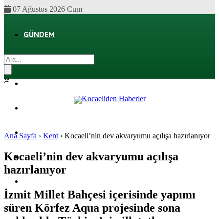
07 Ağustos 2026 Cum
GÜNDEM
EKONOMI
POLITIKA
DÜNYA
SPOR
Ana Sayfa
›
Kent
›
Kocaeli’nin dev akvaryumu açılışa hazırlanıyor
Kocaeli’nin dev akvaryumu açılışa
MAGAZIN
hazırlanıyor
SAĞLIK
İzmit Millet Bahçesi içerisinde yapımı
süren Körfez Aqua projesinde sona