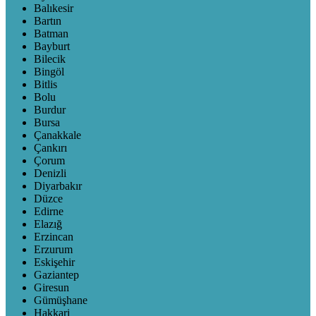
Balıkesir
Bartın
Batman
Bayburt
Bilecik
Bingöl
Bitlis
Bolu
Burdur
Bursa
Çanakkale
Çankırı
Çorum
Denizli
Diyarbakır
Düzce
Edirne
Elazığ
Erzincan
Erzurum
Eskişehir
Gaziantep
Giresun
Gümüşhane
Hakkari