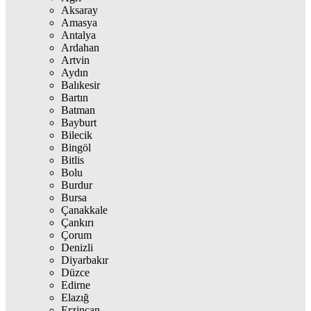
Aksaray
Amasya
Antalya
Ardahan
Artvin
Aydın
Balıkesir
Bartın
Batman
Bayburt
Bilecik
Bingöl
Bitlis
Bolu
Burdur
Bursa
Çanakkale
Çankırı
Çorum
Denizli
Diyarbakır
Düzce
Edirne
Elazığ
Erzincan