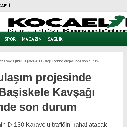
AELI
SPOR
MAGAZIN
SAĞLIK
ona yaklaşıldı! Başiskele Kavşağı Koridor Projesi’nde son durum
ulaşım projesinde
 Başiskele Kavşağı
’nde son durum
in D-130 Karayolu trafiğini rahatlatacak