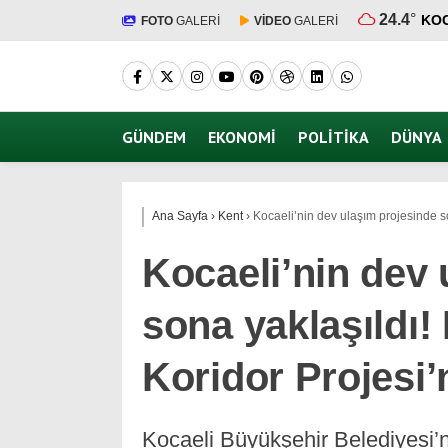
24.4
°
KOC
FOTO
GALERİ
VİDEO
GALERİ
GÜNDEM
EKONOMI
POLITIKA
DÜNYA
Ana Sayfa
›
Kent
›
Kocaeli’nin dev ulaşım projesinde s
Kocaeli’nin dev 
sona yaklaşıldı!
Koridor Projesi
Kocaeli Büyükşehir Belediyesi’n