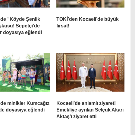
’de “Köyde Şenlik
TOKİ’den Kocaeli’de büyük
şkusu! Sepetçi’de
fırsat!
r doyasıya eğlendi
’de minikler Kumcağız
Kocaeli’de anlamlı ziyaret!
nde doyasıya eğlendi
Emekliye ayrılan Selçuk Akarı
Aktaş’ı ziyaret etti