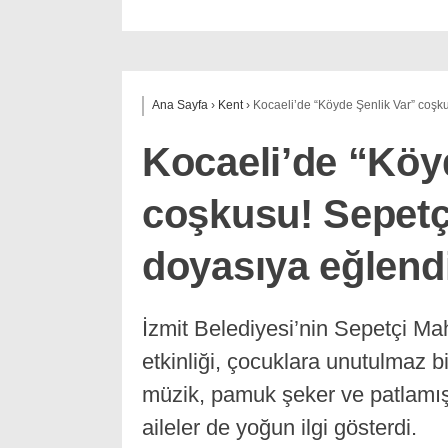
Ana Sayfa
›
Kent
›
Kocaeli’de “Köyde Şenlik Var” coşk
Kocaeli’de “Köy
coşkusu! Sepetç
doyasıya eğlend
İzmit Belediyesi’nin Sepetçi Ma
etkinliği, çocuklara unutulmaz b
müzik, pamuk şeker ve patlamış
aileler de yoğun ilgi gösterdi.