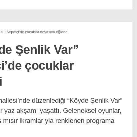
usu! Sepetçi’de çocuklar doyasıya eğlendi
de Şenlik Var”
i’de çocuklar
i
hallesi’nde düzenlediği “Köyde Şenlik Var”
ir yaz akşamı yaşattı. Geleneksel oyunlar,
 mısır ikramlarıyla renklenen programa