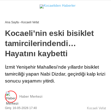
28.3
°
KOCAELI
Ana Sayfa
›
Kocaeli Vefat
GALERİ
VİDEO
Kocaeli’nin eski bisiklet
tamircilerindendi…
GÜNDEM
EKONOMI
Hayatını kaybetti
POLITIKA
İzmit Yenişehir Mahallesi’nde yıllardır bisiklet
DÜNYA
tamirciliği yapan Nabi Dizdar, geçirdiği kalp krizi
sonucu yaşamını yitirdi.
SPOR
MAGAZIN
Haber Merkezi
SAĞLIK
Giriş: 16-05-2026 17:40
Kocaeli Vefat