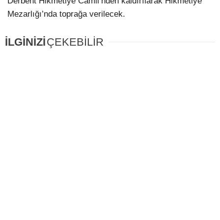
Derbent Hikmetiye Camii’nden kaldırılarak Hikmetiye
Mezarlığı’nda toprağa verilecek.
LinkedIn
İLGİNİZİ
ÇEKEBİLİR