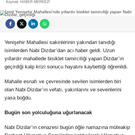
Kaynak: HABER MERKEZI
Yenişehir Mahallesi sakinlerinin yakından tanıdığı
Facebook
isimlerden Nabi Dizdar’dan acı haber geldi. Uzun
yıllardır mahallede bisiklet tamirciliği yapan Dizdar’ın
geçirdiği kalp krizi sonucu hayatını kaybettiği öğrenildi.
Mahalle esnafı ve çevresinde sevilen isimlerden biri
Instagram
olan Nabi Dizdar’ın vefatı, yakınlarını ve sevenlerini
yasa boğdu.
Youtube
Bugün son yolculuğuna uğurlanacak
Pinterest
Nabi Dizdar’ın cenazesi bugün öğle namazına müteakip
Dribbble