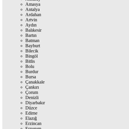
Amasya
Antalya
Ardahan
Artvin
Aydın
Balıkesir
Bartın
Batman
Bayburt
Bilecik
Bingöl
Bitlis
Bolu
Burdur
Bursa
Çanakkale
Çankırı
Çorum
Denizli
Diyarbakır
Düzce
Edirne
Elazığ
Erzincan
Erzurum