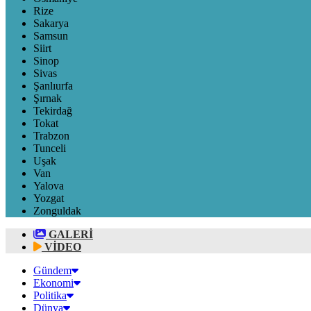
Rize
Sakarya
Samsun
Siirt
Sinop
Sivas
Şanlıurfa
Şırnak
Tekirdağ
Tokat
Trabzon
Tunceli
Uşak
Van
Yalova
Yozgat
Zonguldak
GALERİ
VİDEO
Gündem
Ekonomi
Politika
Dünya