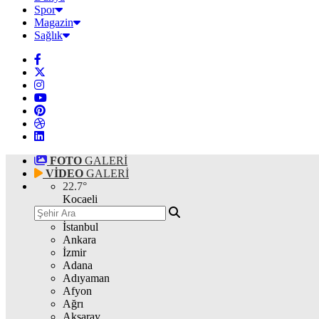
Spor
Magazin
Sağlık
FOTO
GALERİ
VİDEO
GALERİ
22.7
°
Kocaeli
İstanbul
Ankara
İzmir
Adana
Adıyaman
Afyon
Ağrı
Aksaray