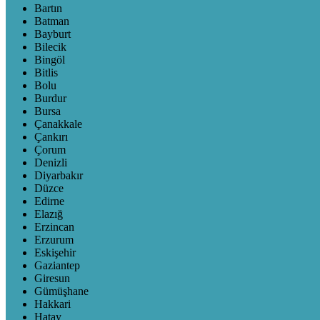
Bartın
Batman
Bayburt
Bilecik
Bingöl
Bitlis
Bolu
Burdur
Bursa
Çanakkale
Çankırı
Çorum
Denizli
Diyarbakır
Düzce
Edirne
Elazığ
Erzincan
Erzurum
Eskişehir
Gaziantep
Giresun
Gümüşhane
Hakkari
Hatay