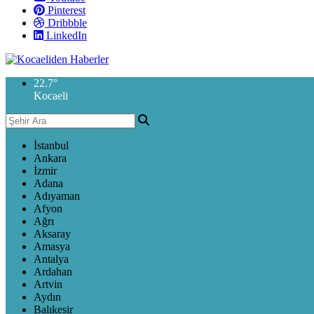
Pinterest
Dribbble
LinkedIn
22.7
°
Kocaeli
İstanbul
Ankara
İzmir
Adana
Adıyaman
Afyon
Ağrı
Aksaray
Amasya
Antalya
Ardahan
Artvin
Aydın
Balıkesir