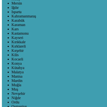
Mersin
Iğdır
Isparta
Kahramanmaraş
Karabük
Karaman
Kars
Kastamonu
Kayseri
Kırıkkale
Kırklareli
Kırşehir
Kilis
Kocaeli
Konya
Kütahya
Malatya
Manisa
Mardin
Muğla
Muş
Nevşehir
Niğde
Ordu
Osmaniye