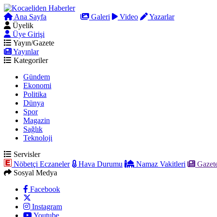
Ana Sayfa
Arama
Galeri
Video
Yazarlar
Üyelik
Üye Girişi
Yayın/Gazete
Yayınlar
Kategoriler
Gündem
Ekonomi
Politika
Dünya
Spor
Magazin
Sağlık
Teknoloji
Servisler
Nöbetçi Eczaneler
Hava Durumu
Namaz Vakitleri
Gazete
Sosyal Medya
Facebook
Instagram
Youtube