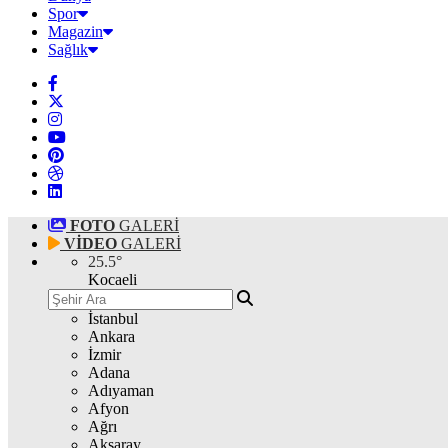
Spor
Magazin
Sağlık
FOTO
GALERİ
VİDEO
GALERİ
25.5
°
Kocaeli
İstanbul
Ankara
İzmir
Adana
Adıyaman
Afyon
Ağrı
Aksaray