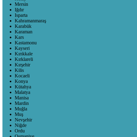
Mersin
Iğdır
Isparta
Kahramanmaraş
Karabük
Karaman
Kars
Kastamonu
Kayseri
Kırıkkale
Kırklareli
Kırşehir
Kilis
Kocaeli
Konya
Kütahya
Malatya
Manisa
Mardin
Muğla
Muş
Nevşehir
Niğde
Ordu
Osmaniye