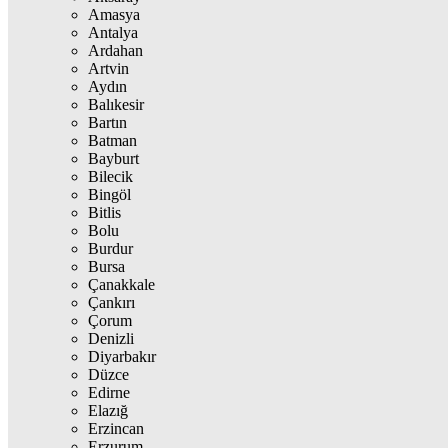
Amasya
Antalya
Ardahan
Artvin
Aydın
Balıkesir
Bartın
Batman
Bayburt
Bilecik
Bingöl
Bitlis
Bolu
Burdur
Bursa
Çanakkale
Çankırı
Çorum
Denizli
Diyarbakır
Düzce
Edirne
Elazığ
Erzincan
Erzurum