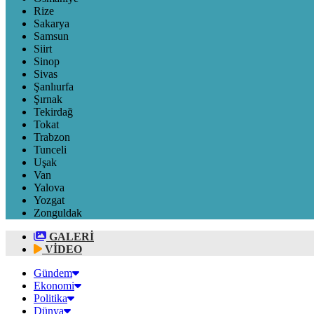
Rize
Sakarya
Samsun
Siirt
Sinop
Sivas
Şanlıurfa
Şırnak
Tekirdağ
Tokat
Trabzon
Tunceli
Uşak
Van
Yalova
Yozgat
Zonguldak
GALERİ
VİDEO
Gündem
Ekonomi
Politika
Dünya