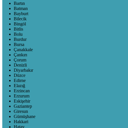
Bartın
Batman
Bayburt
Bilecik
Bingöl
Bitlis
Bolu
Burdur
Bursa
Çanakkale
Çankırı
Çorum
Denizli
Diyarbakır
Düzce
Edirne
Elazığ
Erzincan
Erzurum
Eskişehir
Gaziantep
Giresun
Gümüşhane
Hakkari
Hatay