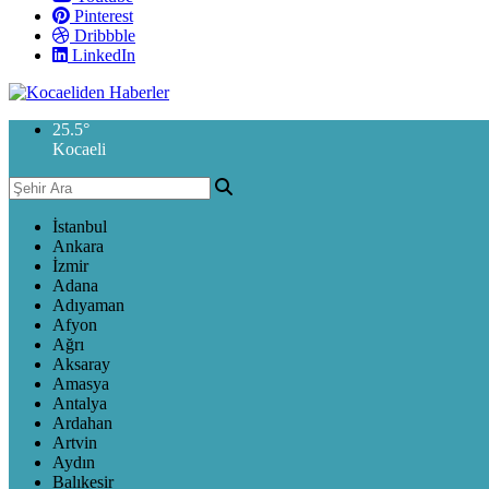
Pinterest
Dribbble
LinkedIn
25.5
°
Kocaeli
İstanbul
Ankara
İzmir
Adana
Adıyaman
Afyon
Ağrı
Aksaray
Amasya
Antalya
Ardahan
Artvin
Aydın
Balıkesir