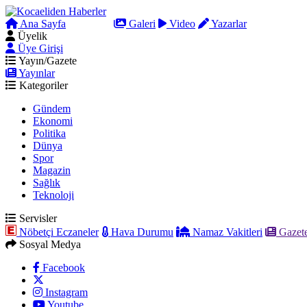
Ana Sayfa
Arama
Galeri
Video
Yazarlar
Üyelik
Üye Girişi
Yayın/Gazete
Yayınlar
Kategoriler
Gündem
Ekonomi
Politika
Dünya
Spor
Magazin
Sağlık
Teknoloji
Servisler
Nöbetçi Eczaneler
Hava Durumu
Namaz Vakitleri
Gazete
Sosyal Medya
Facebook
Instagram
Youtube