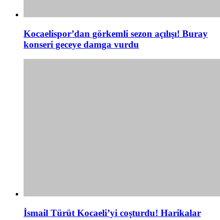
Kocaelispor’dan görkemli sezon açılışı! Buray
konseri geceye damga vurdu
İsmail Türüt Kocaeli’yi coşturdu! Harikalar