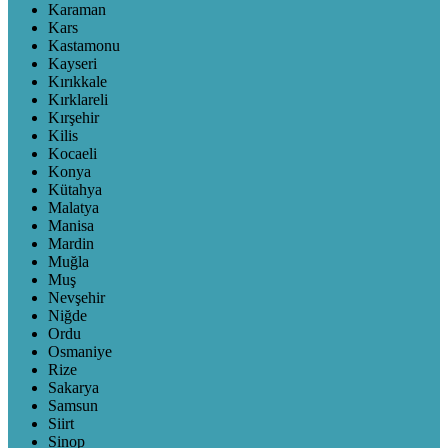
Karaman
Kars
Kastamonu
Kayseri
Kırıkkale
Kırklareli
Kırşehir
Kilis
Kocaeli
Konya
Kütahya
Malatya
Manisa
Mardin
Muğla
Muş
Nevşehir
Niğde
Ordu
Osmaniye
Rize
Sakarya
Samsun
Siirt
Sinop