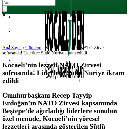
EKONOMI
POLITIKA
DÜNYA
SPOR
Ana Sayfa
›
Gündem
›
Kocaeli’nin lezzeti NATO Zirvesi
sofrasında! Liderlere Sütlü Nuriye ikram edildi
MAGAZIN
Kocaeli’nin lezzeti NATO Zirvesi
sofrasında! Liderlere Sütlü Nuriye ikram
SAĞLIK
edildi
Cumhurbaşkanı Recep Tayyip
Erdoğan’ın NATO Zirvesi kapsamında
Beştepe’de ağırladığı liderlere sunulan
özel menüde, Kocaeli’nin yöresel
lezzetleri arasında gösterilen Sütlü