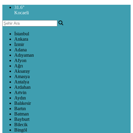
31.6
°
Kocaeli
İstanbul
Ankara
İzmir
Adana
Adıyaman
Afyon
Ağrı
Aksaray
Amasya
Antalya
Ardahan
Artvin
Aydın
Balıkesir
Bartın
Batman
Bayburt
Bilecik
Bingöl