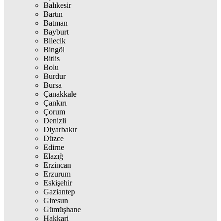
Balıkesir
Bartın
Batman
Bayburt
Bilecik
Bingöl
Bitlis
Bolu
Burdur
Bursa
Çanakkale
Çankırı
Çorum
Denizli
Diyarbakır
Düzce
Edirne
Elazığ
Erzincan
Erzurum
Eskişehir
Gaziantep
Giresun
Gümüşhane
Hakkari