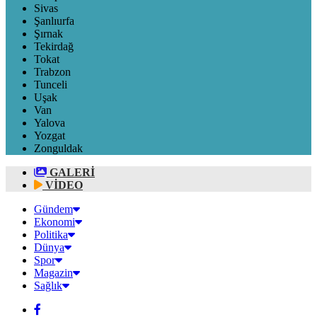
Sivas
Şanlıurfa
Şırnak
Tekirdağ
Tokat
Trabzon
Tunceli
Uşak
Van
Yalova
Yozgat
Zonguldak
GALERİ
VİDEO
Gündem
Ekonomi
Politika
Dünya
Spor
Magazin
Sağlık