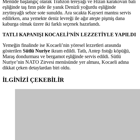
Menüde başlangıç olarak Trabzon tereyağı ve Hizan karakovan balı
eşliğinde taş fırın pide ile yanık Denizli yoğurdu eşliğinde
zeytinyağlı sebze sote sunuldu. Ara sıcakta Kayseri mantısı servis
edilirken, ana yemekte deniz levreği ile ağır ateşte pişmiş dana
kaburga olmak üzere iki farklı seçenek hazırlandı.
TATLI KAPANIŞI KOCAELİ’NİN LEZZETİYLE YAPILDI
Yemeğin finalinde ise Kocaeli’nin yöresel lezzetleri arasında
gösterilen
Sütlü Nuriye
ikram edildi. Tatlı, Antep fıstığı köpüğü,
Maraş dondurması ve bergamot eşliğinde servis edildi. Sütlü
Nuriye’nin NATO Zirvesi menüsünde yer alması, Kocaeli adına
dikkat çeken detaylardan biri oldu.
İLGİNİZİ
ÇEKEBİLİR