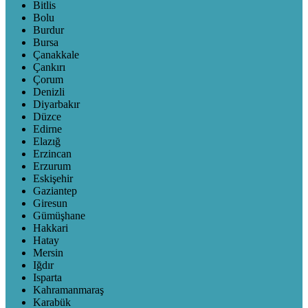
Bitlis
Bolu
Burdur
Bursa
Çanakkale
Çankırı
Çorum
Denizli
Diyarbakır
Düzce
Edirne
Elazığ
Erzincan
Erzurum
Eskişehir
Gaziantep
Giresun
Gümüşhane
Hakkari
Hatay
Mersin
Iğdır
Isparta
Kahramanmaraş
Karabük