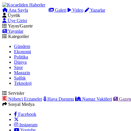
Ana Sayfa
Arama
Galeri
Video
Yazarlar
Üyelik
Üye Girişi
Yayın/Gazete
Yayınlar
Kategoriler
Gündem
Ekonomi
Politika
Dünya
Spor
Magazin
Sağlık
Teknoloji
Servisler
Nöbetçi Eczaneler
Hava Durumu
Namaz Vakitleri
Gazete
Sosyal Medya
Facebook
Instagram
Youtube