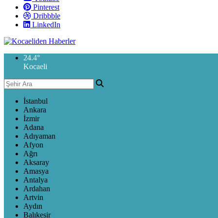
Pinterest
Dribbble
LinkedIn
24.4
°
Kocaeli
İstanbul
Ankara
İzmir
Adana
Adıyaman
Afyon
Ağrı
Aksaray
Amasya
Antalya
Ardahan
Artvin
Aydın
Balıkesir