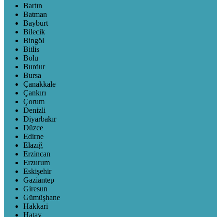
Bartın
Batman
Bayburt
Bilecik
Bingöl
Bitlis
Bolu
Burdur
Bursa
Çanakkale
Çankırı
Çorum
Denizli
Diyarbakır
Düzce
Edirne
Elazığ
Erzincan
Erzurum
Eskişehir
Gaziantep
Giresun
Gümüşhane
Hakkari
Hatay