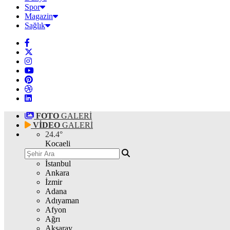
Spor
Magazin
Sağlık
FOTO
GALERİ
VİDEO
GALERİ
24.4
°
Kocaeli
İstanbul
Ankara
İzmir
Adana
Adıyaman
Afyon
Ağrı
Aksaray