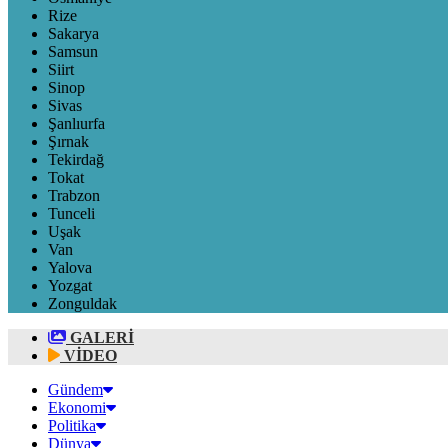
Rize
Sakarya
Samsun
Siirt
Sinop
Sivas
Şanlıurfa
Şırnak
Tekirdağ
Tokat
Trabzon
Tunceli
Uşak
Van
Yalova
Yozgat
Zonguldak
GALERİ
VİDEO
Gündem
Ekonomi
Politika
Dünya