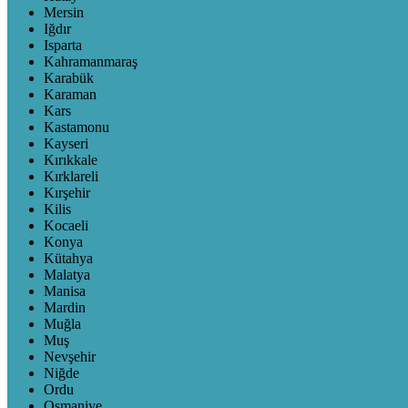
Mersin
Iğdır
Isparta
Kahramanmaraş
Karabük
Karaman
Kars
Kastamonu
Kayseri
Kırıkkale
Kırklareli
Kırşehir
Kilis
Kocaeli
Konya
Kütahya
Malatya
Manisa
Mardin
Muğla
Muş
Nevşehir
Niğde
Ordu
Osmaniye