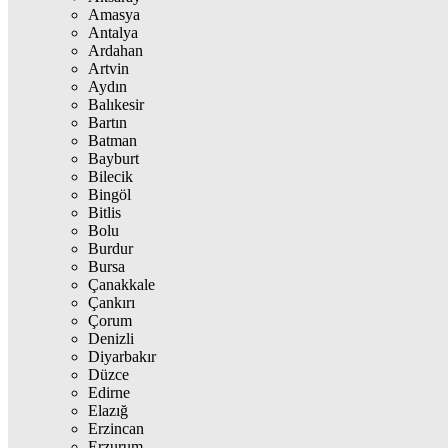
Amasya
Antalya
Ardahan
Artvin
Aydın
Balıkesir
Bartın
Batman
Bayburt
Bilecik
Bingöl
Bitlis
Bolu
Burdur
Bursa
Çanakkale
Çankırı
Çorum
Denizli
Diyarbakır
Düzce
Edirne
Elazığ
Erzincan
Erzurum