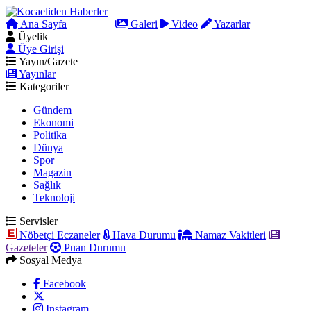
Ana Sayfa
Arama
Galeri
Video
Yazarlar
Üyelik
Üye Girişi
Yayın/Gazete
Yayınlar
Kategoriler
Gündem
Ekonomi
Politika
Dünya
Spor
Magazin
Sağlık
Teknoloji
Servisler
Nöbetçi Eczaneler
Hava Durumu
Namaz Vakitleri
Gazeteler
Puan Durumu
Sosyal Medya
Facebook
Instagram