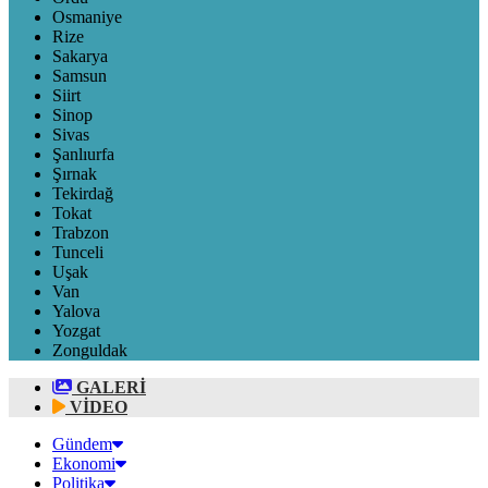
Osmaniye
Rize
Sakarya
Samsun
Siirt
Sinop
Sivas
Şanlıurfa
Şırnak
Tekirdağ
Tokat
Trabzon
Tunceli
Uşak
Van
Yalova
Yozgat
Zonguldak
GALERİ
VİDEO
Gündem
Ekonomi
Politika