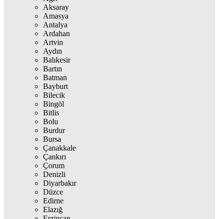
Aksaray
Amasya
Antalya
Ardahan
Artvin
Aydın
Balıkesir
Bartın
Batman
Bayburt
Bilecik
Bingöl
Bitlis
Bolu
Burdur
Bursa
Çanakkale
Çankırı
Çorum
Denizli
Diyarbakır
Düzce
Edirne
Elazığ
Erzincan