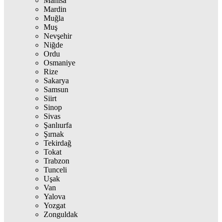
Manisa
Mardin
Muğla
Muş
Nevşehir
Niğde
Ordu
Osmaniye
Rize
Sakarya
Samsun
Siirt
Sinop
Sivas
Şanlıurfa
Şırnak
Tekirdağ
Tokat
Trabzon
Tunceli
Uşak
Van
Yalova
Yozgat
Zonguldak