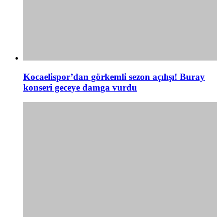
Kocaelispor’dan görkemli sezon açılışı! Buray
konseri geceye damga vurdu