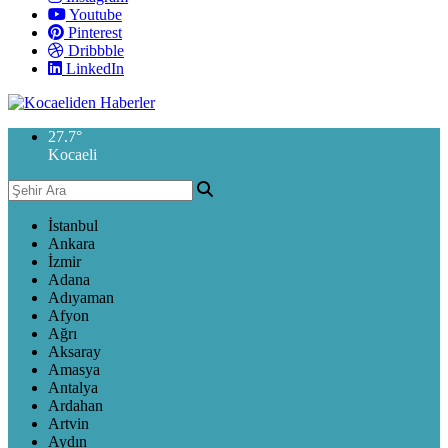
Youtube
Pinterest
Dribbble
LinkedIn
27.7
°
Kocaeli
İstanbul
Ankara
İzmir
Adana
Adıyaman
Afyon
Ağrı
Aksaray
Amasya
Antalya
Ardahan
Artvin
Aydın