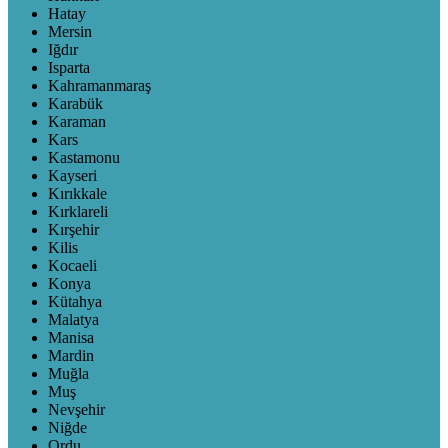
Hatay
Mersin
Iğdır
Isparta
Kahramanmaraş
Karabük
Karaman
Kars
Kastamonu
Kayseri
Kırıkkale
Kırklareli
Kırşehir
Kilis
Kocaeli
Konya
Kütahya
Malatya
Manisa
Mardin
Muğla
Muş
Nevşehir
Niğde
Ordu