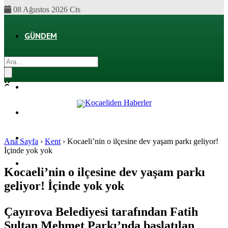
08 Ağustos 2026 Cts
GÜNDEM
EKONOMI
POLITIKA
DÜNYA
SPOR
Ana Sayfa
›
Kent
›
Kocaeli’nin o ilçesine dev yaşam parkı geliyor!
İçinde yok yok
MAGAZIN
Kocaeli’nin o ilçesine dev yaşam parkı
geliyor! İçinde yok yok
SAĞLIK
Çayırova Belediyesi tarafından Fatih
Sultan Mehmet Parkı’nda başlatılan