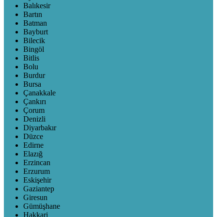
Balıkesir
Bartın
Batman
Bayburt
Bilecik
Bingöl
Bitlis
Bolu
Burdur
Bursa
Çanakkale
Çankırı
Çorum
Denizli
Diyarbakır
Düzce
Edirne
Elazığ
Erzincan
Erzurum
Eskişehir
Gaziantep
Giresun
Gümüşhane
Hakkari