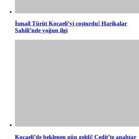
İsmail Türüt Kocaeli’yi coşturdu! Harikalar
Sahili’nde yoğun ilgi
Kocaeli’de beklenen gün geldi! Cedit’te anahtar