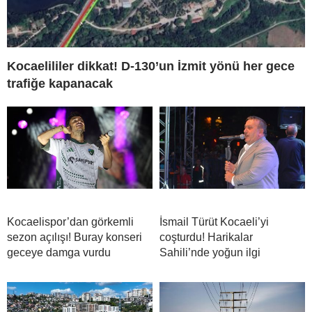
Kocaelililer dikkat! D-130’un İzmit yönü her gece
trafiğe kapanacak
Kocaelispor’dan görkemli
İsmail Türüt Kocaeli’yi
sezon açılışı! Buray konseri
coşturdu! Harikalar
geceye damga vurdu
Sahili’nde yoğun ilgi