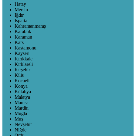
Hatay
Mersin
Iğdır
Isparta
Kahramanmaraş
Karabük
Karaman
Kars
Kastamonu
Kayseri
Kırıkkale
Kırklareli
Kırşehir
Kilis
Kocaeli
Konya
Kütahya
Malatya
Manisa
Mardin
Muğla
Muş
Nevşehir
Niğde
Ordu