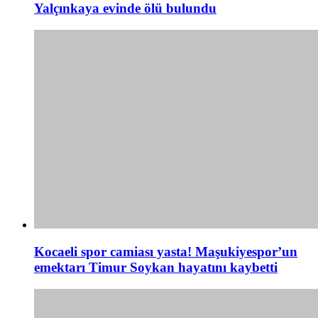
Yalçınkaya evinde ölü bulundu
Kocaeli spor camiası yasta! Maşukiyespor’un
emektarı Timur Soykan hayatını kaybetti