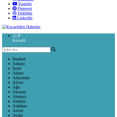
Youtube
Pinterest
Dribbble
LinkedIn
22.8
°
Kocaeli
İstanbul
Ankara
İzmir
Adana
Adıyaman
Afyon
Ağrı
Aksaray
Amasya
Antalya
Ardahan
Artvin
Aydın