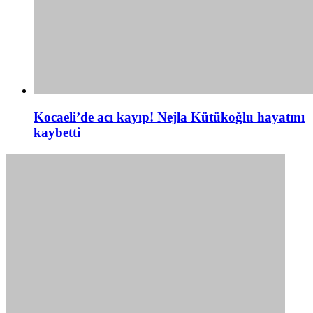
Kocaeli’de acı kayıp! Nejla Kütükoğlu hayatını
kaybetti