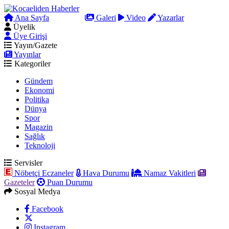
Ana Sayfa
Arama
Galeri
Video
Yazarlar
Üyelik
Üye Girişi
Yayın/Gazete
Yayınlar
Kategoriler
Gündem
Ekonomi
Politika
Dünya
Spor
Magazin
Sağlık
Teknoloji
Servisler
Nöbetçi Eczaneler
Hava Durumu
Namaz Vakitleri
Gazeteler
Puan Durumu
Sosyal Medya
Facebook
Instagram