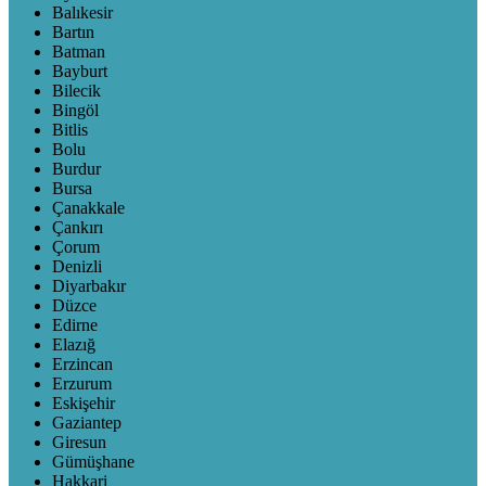
Balıkesir
Bartın
Batman
Bayburt
Bilecik
Bingöl
Bitlis
Bolu
Burdur
Bursa
Çanakkale
Çankırı
Çorum
Denizli
Diyarbakır
Düzce
Edirne
Elazığ
Erzincan
Erzurum
Eskişehir
Gaziantep
Giresun
Gümüşhane
Hakkari