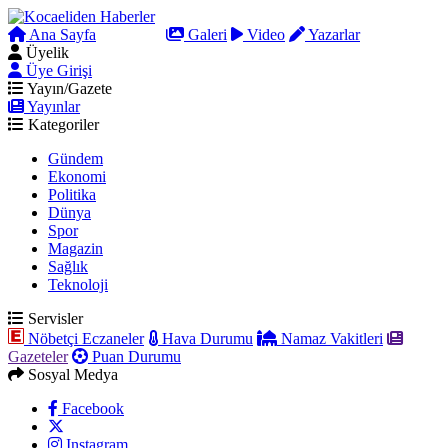
Ana Sayfa
Arama
Galeri
Video
Yazarlar
Üyelik
Üye Girişi
Yayın/Gazete
Yayınlar
Kategoriler
Gündem
Ekonomi
Politika
Dünya
Spor
Magazin
Sağlık
Teknoloji
Servisler
Nöbetçi Eczaneler
Hava Durumu
Namaz Vakitleri
Gazeteler
Puan Durumu
Sosyal Medya
Facebook
Instagram