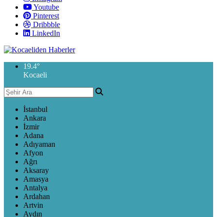
Youtube
Pinterest
Dribbble
LinkedIn
19.4
°
Kocaeli
İstanbul
Ankara
İzmir
Adana
Adıyaman
Afyon
Ağrı
Aksaray
Amasya
Antalya
Ardahan
Artvin
Aydın