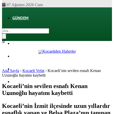
07 Ağustos 2026 Cum
GÜNDEM
EKONOMI
POLITIKA
DÜNYA
SPOR
Ana Sayfa
›
Kocaeli Vefat
›
Kocaeli’nin sevilen esnafı Kenan
Uzunoğlu hayatını kaybetti
MAGAZIN
Kocaeli’nin sevilen esnafı Kenan
Uzunoğlu hayatını kaybetti
SAĞLIK
Kocaeli’nin İzmit ilçesinde uzun yıllardır
esnaflık yapan ve Belsa Plaza’nın tanınan