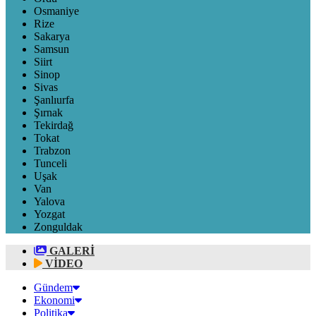
Osmaniye
Rize
Sakarya
Samsun
Siirt
Sinop
Sivas
Şanlıurfa
Şırnak
Tekirdağ
Tokat
Trabzon
Tunceli
Uşak
Van
Yalova
Yozgat
Zonguldak
GALERİ
VİDEO
Gündem
Ekonomi
Politika