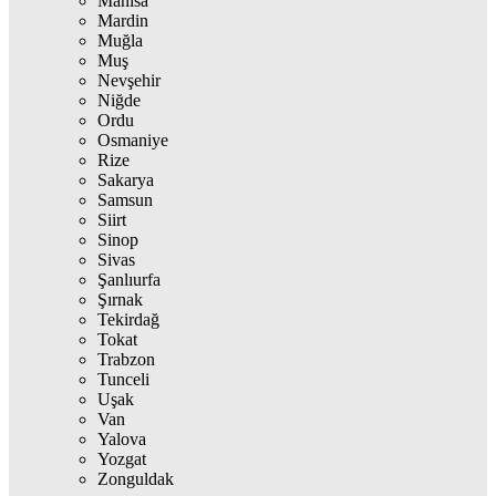
Manisa
Mardin
Muğla
Muş
Nevşehir
Niğde
Ordu
Osmaniye
Rize
Sakarya
Samsun
Siirt
Sinop
Sivas
Şanlıurfa
Şırnak
Tekirdağ
Tokat
Trabzon
Tunceli
Uşak
Van
Yalova
Yozgat
Zonguldak