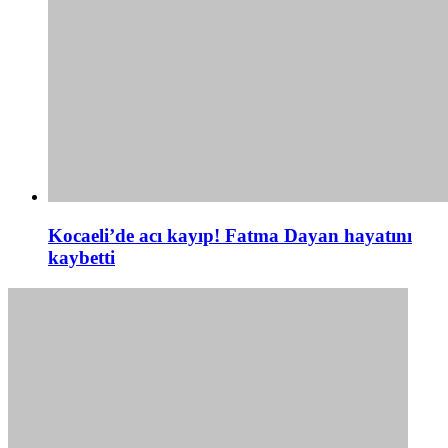
Kocaeli’de acı kayıp! Fatma Dayan hayatını
kaybetti