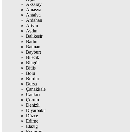
Aksaray
Amasya
Antalya
Ardahan
Artvin
Aydın
Balıkesir
Bartın
Batman
Bayburt
Bilecik
Bingöl
Bitlis
Bolu
Burdur
Bursa
Çanakkale
Çankırı
Çorum
Denizli
Diyarbakır
Düzce
Edirne
Elazığ
Erzincan