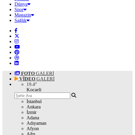
Dünya
Spor
Magazin
Sağlık
FOTO
GALERİ
VİDEO
GALERİ
19.4
°
Kocaeli
İstanbul
Ankara
İzmir
Adana
Adıyaman
Afyon
Ağrı