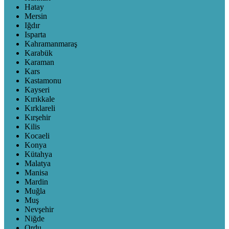
Hatay
Mersin
Iğdır
Isparta
Kahramanmaraş
Karabük
Karaman
Kars
Kastamonu
Kayseri
Kırıkkale
Kırklareli
Kırşehir
Kilis
Kocaeli
Konya
Kütahya
Malatya
Manisa
Mardin
Muğla
Muş
Nevşehir
Niğde
Ordu