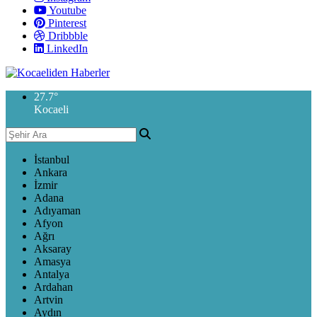
Youtube
Pinterest
Dribbble
LinkedIn
27.7
°
Kocaeli
İstanbul
Ankara
İzmir
Adana
Adıyaman
Afyon
Ağrı
Aksaray
Amasya
Antalya
Ardahan
Artvin
Aydın