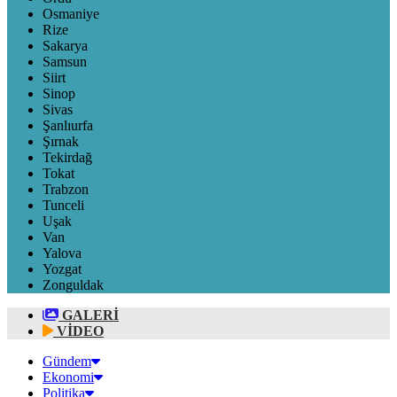
Osmaniye
Rize
Sakarya
Samsun
Siirt
Sinop
Sivas
Şanlıurfa
Şırnak
Tekirdağ
Tokat
Trabzon
Tunceli
Uşak
Van
Yalova
Yozgat
Zonguldak
GALERİ
VİDEO
Gündem
Ekonomi
Politika