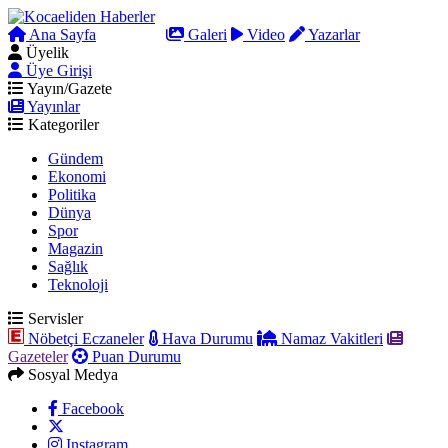
Ana Sayfa
Arama
Galeri
Video
Yazarlar
Üyelik
Üye Girişi
Yayın/Gazete
Yayınlar
Kategoriler
Gündem
Ekonomi
Politika
Dünya
Spor
Magazin
Sağlık
Teknoloji
Servisler
Nöbetçi Eczaneler
Hava Durumu
Namaz Vakitleri
Gazeteler
Puan Durumu
Sosyal Medya
Facebook
Instagram