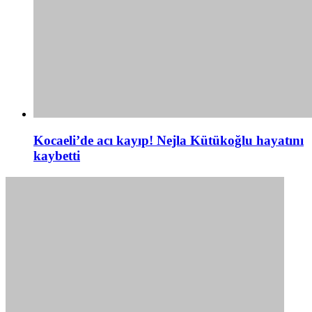
Kocaeli’de acı kayıp! Nejla Kütükoğlu hayatını
kaybetti