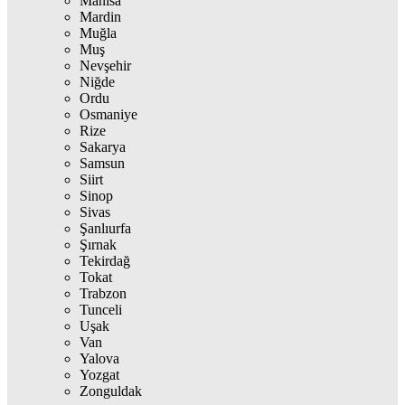
Manisa
Mardin
Muğla
Muş
Nevşehir
Niğde
Ordu
Osmaniye
Rize
Sakarya
Samsun
Siirt
Sinop
Sivas
Şanlıurfa
Şırnak
Tekirdağ
Tokat
Trabzon
Tunceli
Uşak
Van
Yalova
Yozgat
Zonguldak