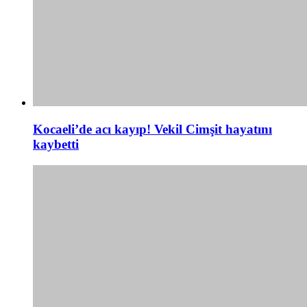
Kocaeli’de acı kayıp! Vekil Cimşit hayatını
kaybetti