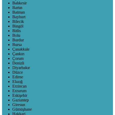
Balıkesir
Bartın
Batman
Bayburt
Bilecik
Bingöl
Bitlis
Bolu
Burdur
Bursa
Çanakkale
Çankırı
Çorum
Denizli
Diyarbakır
Düzce
Edirne
Elazığ
Erzincan
Erzurum
Eskişehir
Gaziantep
Giresun
Gümüşhane
Hakkari