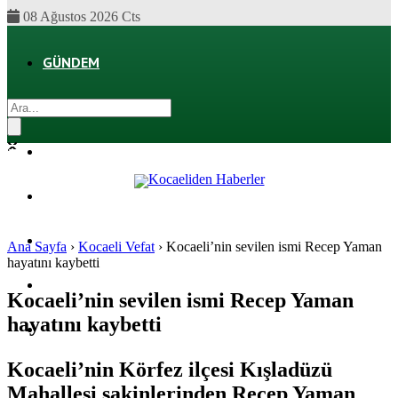
08 Ağustos 2026 Cts
GÜNDEM
EKONOMI
POLITIKA
DÜNYA
SPOR
Ana Sayfa
›
Kocaeli Vefat
›
Kocaeli’nin sevilen ismi Recep Yaman
hayatını kaybetti
MAGAZIN
Kocaeli’nin sevilen ismi Recep Yaman
hayatını kaybetti
SAĞLIK
Kocaeli’nin Körfez ilçesi Kışladüzü
Mahallesi sakinlerinden Recep Yaman