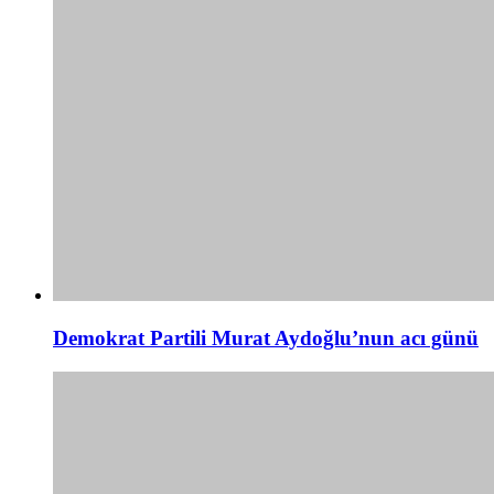
Demokrat Partili Murat Aydoğlu’nun acı günü