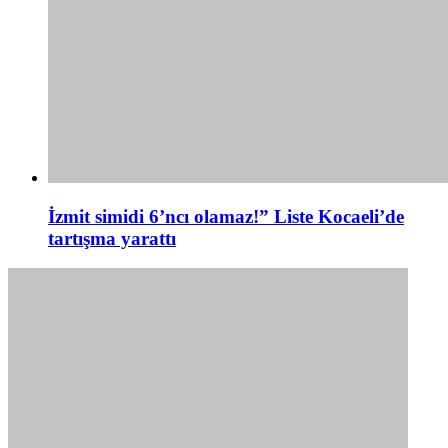
İzmit simidi 6’ncı olamaz!” Liste Kocaeli’de
tartışma yarattı