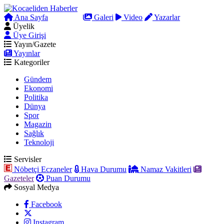
Ana Sayfa
Arama
Galeri
Video
Yazarlar
Üyelik
Üye Girişi
Yayın/Gazete
Yayınlar
Kategoriler
Gündem
Ekonomi
Politika
Dünya
Spor
Magazin
Sağlık
Teknoloji
Servisler
Nöbetçi Eczaneler
Hava Durumu
Namaz Vakitleri
Gazeteler
Puan Durumu
Sosyal Medya
Facebook
Instagram