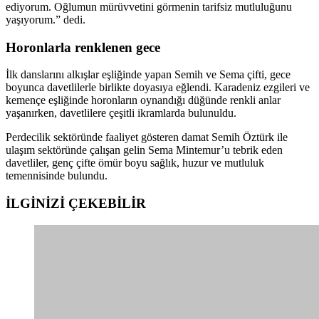
ediyorum. Oğlumun mürüvvetini görmenin tarifsiz mutluluğunu
yaşıyorum.” dedi.
Horonlarla renklenen gece
İlk danslarını alkışlar eşliğinde yapan Semih ve Sema çifti, gece
boyunca davetlilerle birlikte doyasıya eğlendi. Karadeniz ezgileri ve
kemençe eşliğinde horonların oynandığı düğünde renkli anlar
yaşanırken, davetlilere çeşitli ikramlarda bulunuldu.
Perdecilik sektöründe faaliyet gösteren damat Semih Öztürk ile
ulaşım sektöründe çalışan gelin Sema Mintemur’u tebrik eden
davetliler, genç çifte ömür boyu sağlık, huzur ve mutluluk
temennisinde bulundu.
İLGİNİZİ
ÇEKEBİLİR