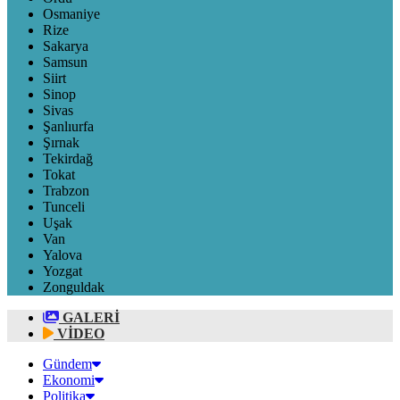
Osmaniye
Rize
Sakarya
Samsun
Siirt
Sinop
Sivas
Şanlıurfa
Şırnak
Tekirdağ
Tokat
Trabzon
Tunceli
Uşak
Van
Yalova
Yozgat
Zonguldak
GALERİ
VİDEO
Gündem
Ekonomi
Politika