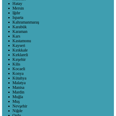
Hatay
Mersin
Iğdır
Isparta
Kahramanmaraş
Karabük
Karaman
Kars
Kastamonu
Kayseri
Kırıkkale
Kırklareli
Kırşehir
Kilis
Kocaeli
Konya
Kütahya
Malatya
Manisa
Mardin
Muğla
Muş
Nevşehir
Niğde
Ordu