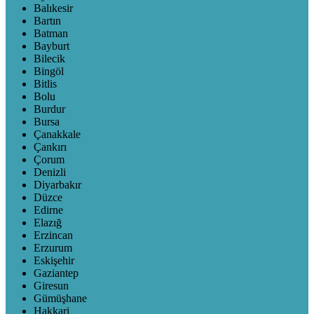
Balıkesir
Bartın
Batman
Bayburt
Bilecik
Bingöl
Bitlis
Bolu
Burdur
Bursa
Çanakkale
Çankırı
Çorum
Denizli
Diyarbakır
Düzce
Edirne
Elazığ
Erzincan
Erzurum
Eskişehir
Gaziantep
Giresun
Gümüşhane
Hakkari