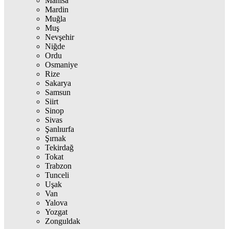
Manisa
Mardin
Muğla
Muş
Nevşehir
Niğde
Ordu
Osmaniye
Rize
Sakarya
Samsun
Siirt
Sinop
Sivas
Şanlıurfa
Şırnak
Tekirdağ
Tokat
Trabzon
Tunceli
Uşak
Van
Yalova
Yozgat
Zonguldak