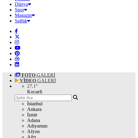
Dünya
Spor
Magazin
Sağlık
FOTO
GALERİ
VİDEO
GALERİ
27.1
°
Kocaeli
İstanbul
Ankara
İzmir
Adana
Adıyaman
Afyon
Ağrı