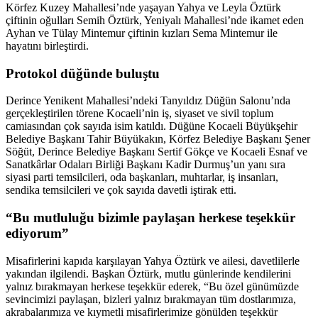
Körfez Kuzey Mahallesi’nde yaşayan Yahya ve Leyla Öztürk
çiftinin oğulları Semih Öztürk, Yeniyalı Mahallesi’nde ikamet eden
Ayhan ve Tülay Mintemur çiftinin kızları Sema Mintemur ile
hayatını birleştirdi.
Protokol düğünde buluştu
Derince Yenikent Mahallesi’ndeki Tanyıldız Düğün Salonu’nda
gerçekleştirilen törene Kocaeli’nin iş, siyaset ve sivil toplum
camiasından çok sayıda isim katıldı. Düğüne Kocaeli Büyükşehir
Belediye Başkanı Tahir Büyükakın, Körfez Belediye Başkanı Şener
Söğüt, Derince Belediye Başkanı Sertif Gökçe ve Kocaeli Esnaf ve
Sanatkârlar Odaları Birliği Başkanı Kadir Durmuş’un yanı sıra
siyasi parti temsilcileri, oda başkanları, muhtarlar, iş insanları,
sendika temsilcileri ve çok sayıda davetli iştirak etti.
“Bu mutluluğu bizimle paylaşan herkese teşekkür
ediyorum”
Misafirlerini kapıda karşılayan Yahya Öztürk ve ailesi, davetlilerle
yakından ilgilendi. Başkan Öztürk, mutlu günlerinde kendilerini
yalnız bırakmayan herkese teşekkür ederek, “Bu özel günümüzde
sevincimizi paylaşan, bizleri yalnız bırakmayan tüm dostlarımıza,
akrabalarımıza ve kıymetli misafirlerimize gönülden teşekkür