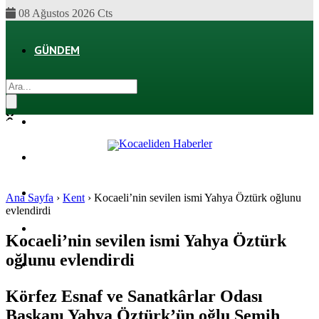
08 Ağustos 2026 Cts
GÜNDEM
EKONOMI
POLITIKA
DÜNYA
SPOR
Ana Sayfa
›
Kent
›
Kocaeli’nin sevilen ismi Yahya Öztürk oğlunu
evlendirdi
MAGAZIN
Kocaeli’nin sevilen ismi Yahya Öztürk
oğlunu evlendirdi
SAĞLIK
Körfez Esnaf ve Sanatkârlar Odası
Başkanı Yahya Öztürk’ün oğlu Semih