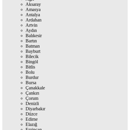
Aksaray
Amasya
Antalya
Ardahan
Artvin
Aydın
Balıkesir
Bartın
Batman
Bayburt
Bilecik
Bingöl
Bitlis
Bolu
Burdur
Bursa
Çanakkale
Çankırı
Çorum
Denizli
Diyarbakır
Düzce
Edirne
Elazığ
Erzincan