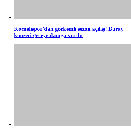
Kocaelispor’dan görkemli sezon açılışı! Buray
konseri geceye damga vurdu