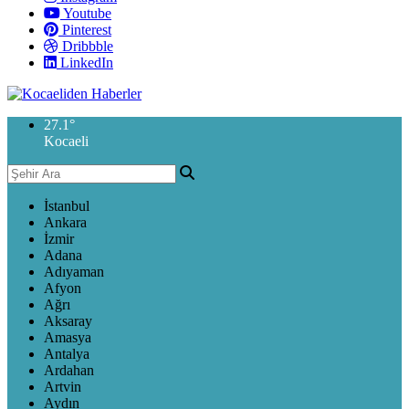
Youtube
Pinterest
Dribbble
LinkedIn
27.1
°
Kocaeli
İstanbul
Ankara
İzmir
Adana
Adıyaman
Afyon
Ağrı
Aksaray
Amasya
Antalya
Ardahan
Artvin
Aydın