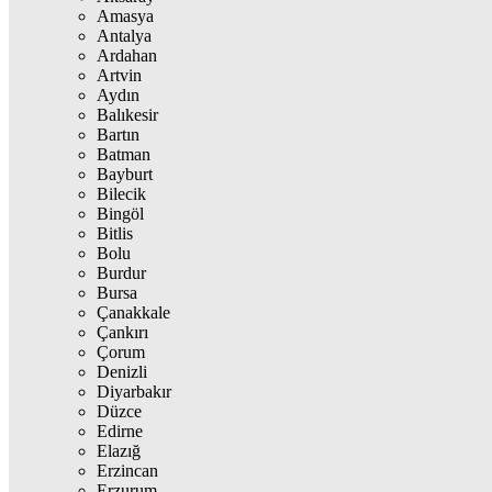
Amasya
Antalya
Ardahan
Artvin
Aydın
Balıkesir
Bartın
Batman
Bayburt
Bilecik
Bingöl
Bitlis
Bolu
Burdur
Bursa
Çanakkale
Çankırı
Çorum
Denizli
Diyarbakır
Düzce
Edirne
Elazığ
Erzincan
Erzurum