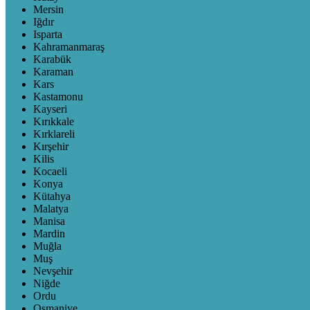
Mersin
Iğdır
Isparta
Kahramanmaraş
Karabük
Karaman
Kars
Kastamonu
Kayseri
Kırıkkale
Kırklareli
Kırşehir
Kilis
Kocaeli
Konya
Kütahya
Malatya
Manisa
Mardin
Muğla
Muş
Nevşehir
Niğde
Ordu
Osmaniye