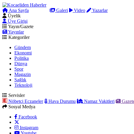
Ana Sayfa
Arama
Galeri
Video
Yazarlar
Üyelik
Üye Girişi
Yayın/Gazete
Yayınlar
Kategoriler
Gündem
Ekonomi
Politika
Dünya
Spor
Magazin
Sağlık
Teknoloji
Servisler
Nöbetçi Eczaneler
Hava Durumu
Namaz Vakitleri
Gazete
Sosyal Medya
Facebook
Instagram
Youtube