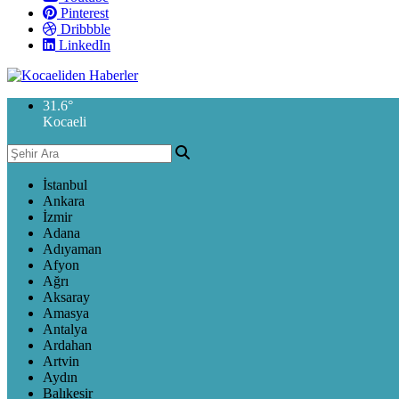
Pinterest
Dribbble
LinkedIn
31.6
°
Kocaeli
İstanbul
Ankara
İzmir
Adana
Adıyaman
Afyon
Ağrı
Aksaray
Amasya
Antalya
Ardahan
Artvin
Aydın
Balıkesir