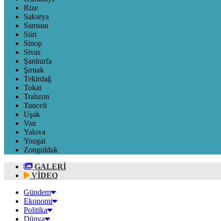
Rize
Sakarya
Samsun
Siirt
Sinop
Sivas
Şanlıurfa
Şırnak
Tekirdağ
Tokat
Trabzon
Tunceli
Uşak
Van
Yalova
Yozgat
Zonguldak
GALERİ
VİDEO
Gündem
Ekonomi
Politika
Dünya