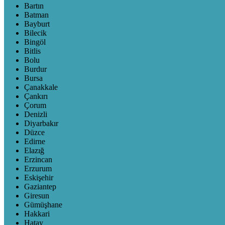
Bartın
Batman
Bayburt
Bilecik
Bingöl
Bitlis
Bolu
Burdur
Bursa
Çanakkale
Çankırı
Çorum
Denizli
Diyarbakır
Düzce
Edirne
Elazığ
Erzincan
Erzurum
Eskişehir
Gaziantep
Giresun
Gümüşhane
Hakkari
Hatay