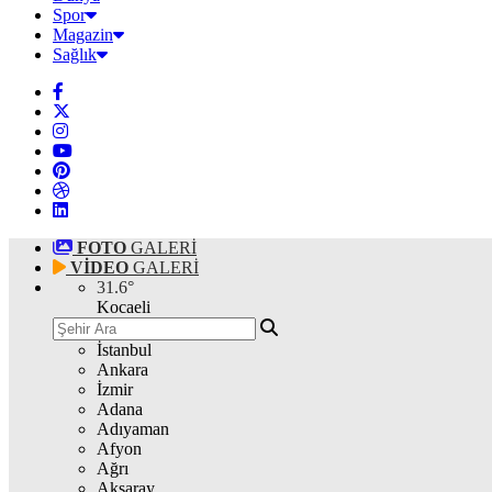
Spor
Magazin
Sağlık
FOTO
GALERİ
VİDEO
GALERİ
31.6
°
Kocaeli
İstanbul
Ankara
İzmir
Adana
Adıyaman
Afyon
Ağrı
Aksaray