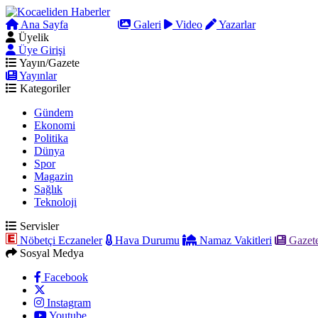
Ana Sayfa
Arama
Galeri
Video
Yazarlar
Üyelik
Üye Girişi
Yayın/Gazete
Yayınlar
Kategoriler
Gündem
Ekonomi
Politika
Dünya
Spor
Magazin
Sağlık
Teknoloji
Servisler
Nöbetçi Eczaneler
Hava Durumu
Namaz Vakitleri
Gazete
Sosyal Medya
Facebook
Instagram
Youtube