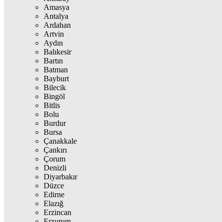
Amasya
Antalya
Ardahan
Artvin
Aydın
Balıkesir
Bartın
Batman
Bayburt
Bilecik
Bingöl
Bitlis
Bolu
Burdur
Bursa
Çanakkale
Çankırı
Çorum
Denizli
Diyarbakır
Düzce
Edirne
Elazığ
Erzincan
Erzurum