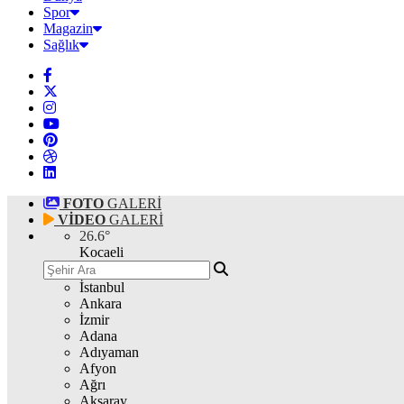
Spor
Magazin
Sağlık
FOTO
GALERİ
VİDEO
GALERİ
26.6
°
Kocaeli
İstanbul
Ankara
İzmir
Adana
Adıyaman
Afyon
Ağrı
Aksaray