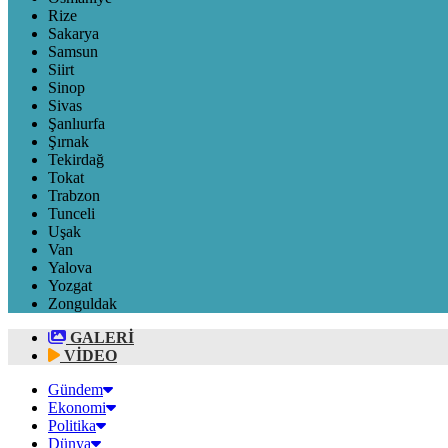
Rize
Sakarya
Samsun
Siirt
Sinop
Sivas
Şanlıurfa
Şırnak
Tekirdağ
Tokat
Trabzon
Tunceli
Uşak
Van
Yalova
Yozgat
Zonguldak
GALERİ
VİDEO
Gündem
Ekonomi
Politika
Dünya