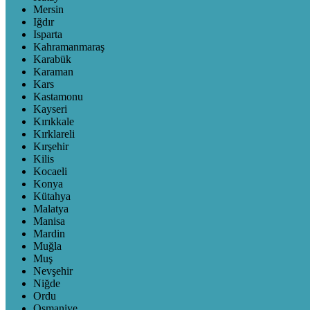
Mersin
Iğdır
Isparta
Kahramanmaraş
Karabük
Karaman
Kars
Kastamonu
Kayseri
Kırıkkale
Kırklareli
Kırşehir
Kilis
Kocaeli
Konya
Kütahya
Malatya
Manisa
Mardin
Muğla
Muş
Nevşehir
Niğde
Ordu
Osmaniye