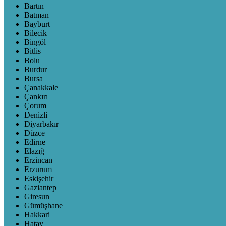
Bartın
Batman
Bayburt
Bilecik
Bingöl
Bitlis
Bolu
Burdur
Bursa
Çanakkale
Çankırı
Çorum
Denizli
Diyarbakır
Düzce
Edirne
Elazığ
Erzincan
Erzurum
Eskişehir
Gaziantep
Giresun
Gümüşhane
Hakkari
Hatay