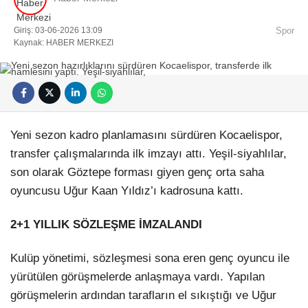
Giriş: 03-06-2026 13:09
Spor
Kaynak: HABER MERKEZI
Facebook
Yeni sezon kadro planlamasını sürdüren
Kocaelispor
,
transfer çalışmalarında ilk imzayı attı. Yeşil-siyahlılar,
son olarak
Göztepe
forması giyen genç orta saha
oyuncusu Uğur Kaan Yıldız’ı kadrosuna kattı.
Instagram
2+1 YILLIK SÖZLEŞME İMZALANDI
Youtube
Kulüp yönetimi, sözleşmesi sona eren genç oyuncu ile
Pinterest
yürütülen görüşmelerde anlaşmaya vardı. Yapılan
görüşmelerin ardından tarafların el sıkıştığı ve Uğur
Dribbble