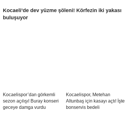
Kocaeli’de dev yüzme şöleni! Körfezin iki yakası
buluşuyor
Kocaelispor’dan görkemli
Kocaelispor, Metehan
sezon açılışı! Buray konseri
Altunbaş için kasayı açtı! İşte
geceye damga vurdu
bonservis bedeli