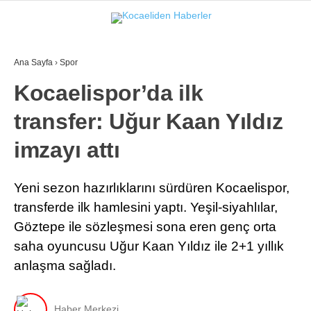
26.6
°
KOCAELI
Ana Sayfa
›
Spor
GALERİ
VİDEO
Kocaelispor’da ilk
transfer: Uğur Kaan Yıldız
GÜNDEM
EKONOMI
imzayı attı
POLITIKA
Yeni sezon hazırlıklarını sürdüren Kocaelispor,
DÜNYA
transferde ilk hamlesini yaptı. Yeşil-siyahlılar,
Göztepe ile sözleşmesi sona eren genç orta
SPOR
saha oyuncusu Uğur Kaan Yıldız ile 2+1 yıllık
MAGAZIN
anlaşma sağladı.
SAĞLIK
Haber Merkezi