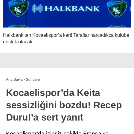
Halkbank’tan Kocaelispor’a kart! Taraftar harcadıkça kulübe
destek olacak
Ana Sayfa
›
Gündem
Kocaelispor’da Keita
sessizliğini bozdu! Recep
Durul’a sert yanıt
Kocaelispor’da izinsiz şekilde Fransa’ya