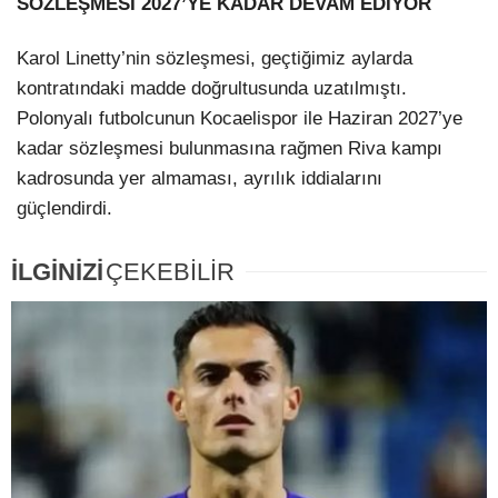
SÖZLEŞMESİ 2027’YE KADAR DEVAM EDİYOR
Karol Linetty’nin sözleşmesi, geçtiğimiz aylarda
kontratındaki madde doğrultusunda uzatılmıştı.
Polonyalı futbolcunun Kocaelispor ile Haziran 2027’ye
kadar sözleşmesi bulunmasına rağmen Riva kampı
kadrosunda yer almaması, ayrılık iddialarını
güçlendirdi.
İLGİNİZİ
ÇEKEBİLİR