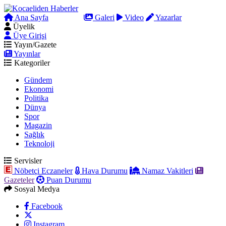
Ana Sayfa
Arama
Galeri
Video
Yazarlar
Üyelik
Üye Girişi
Yayın/Gazete
Yayınlar
Kategoriler
Gündem
Ekonomi
Politika
Dünya
Spor
Magazin
Sağlık
Teknoloji
Servisler
Nöbetçi Eczaneler
Hava Durumu
Namaz Vakitleri
Gazeteler
Puan Durumu
Sosyal Medya
Facebook
Instagram