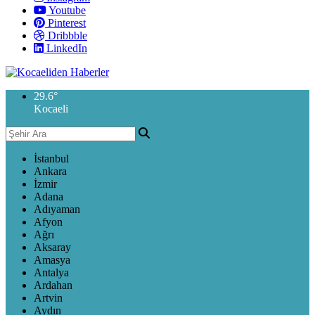
Youtube
Pinterest
Dribbble
LinkedIn
29.6
°
Kocaeli
İstanbul
Ankara
İzmir
Adana
Adıyaman
Afyon
Ağrı
Aksaray
Amasya
Antalya
Ardahan
Artvin
Aydın