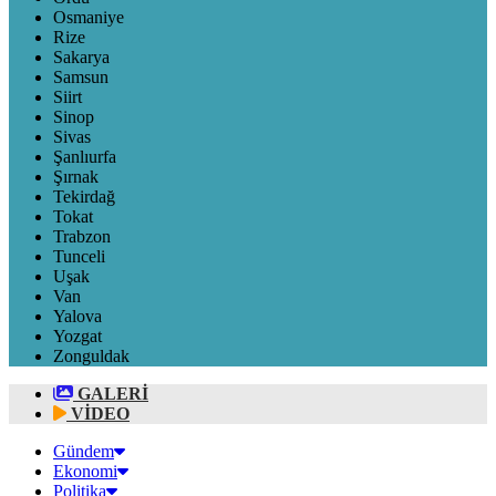
Osmaniye
Rize
Sakarya
Samsun
Siirt
Sinop
Sivas
Şanlıurfa
Şırnak
Tekirdağ
Tokat
Trabzon
Tunceli
Uşak
Van
Yalova
Yozgat
Zonguldak
GALERİ
VİDEO
Gündem
Ekonomi
Politika