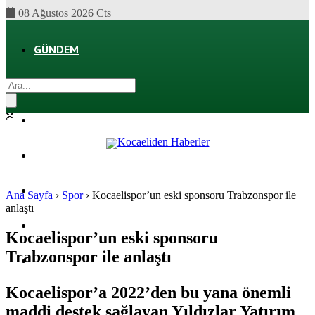
08 Ağustos 2026 Cts
GÜNDEM
EKONOMI
POLITIKA
DÜNYA
SPOR
Ana Sayfa
›
Spor
›
Kocaelispor’un eski sponsoru Trabzonspor ile
anlaştı
MAGAZIN
Kocaelispor’un eski sponsoru
Trabzonspor ile anlaştı
SAĞLIK
Kocaelispor’a 2022’den bu yana önemli
maddi destek sağlayan Yıldızlar Yatırım