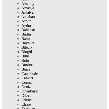
Aksaray
Amasya
Antalya
Ardahan
Artvin
Aydın
Balıkesir
Bartın
Batman
Bayburt
Bilecik
Bingöl
Bitlis
Bolu
Burdur
Bursa
Çanakkale
Çankırı
Çorum
Denizli
Diyarbakır
Düzce
Edirne
Elazığ
Erzincan