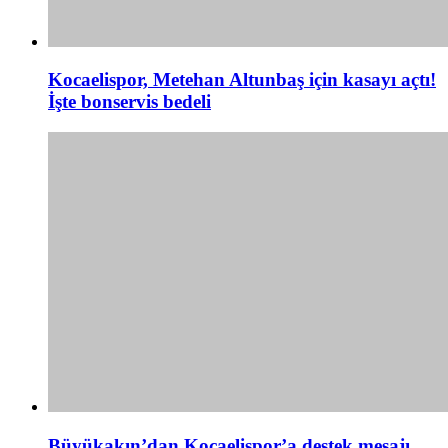
Kocaelispor, Metehan Altunbaş için kasayı açtı!
İşte bonservis bedeli
Büyükakın’dan Kocaelispor’a destek mesajı