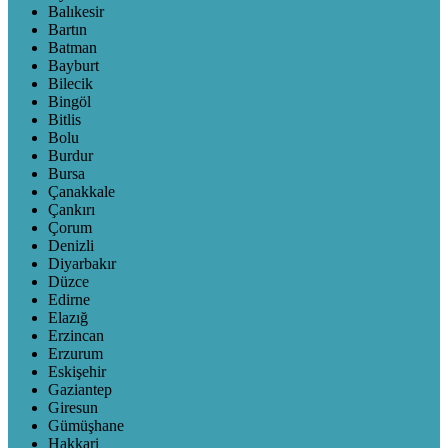
Balıkesir
Bartın
Batman
Bayburt
Bilecik
Bingöl
Bitlis
Bolu
Burdur
Bursa
Çanakkale
Çankırı
Çorum
Denizli
Diyarbakır
Düzce
Edirne
Elazığ
Erzincan
Erzurum
Eskişehir
Gaziantep
Giresun
Gümüşhane
Hakkari