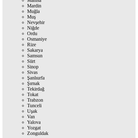
Manisa
Mardin
Muğla
Muş
Nevşehir
Niğde
Ordu
Osmaniye
Rize
Sakarya
Samsun
Siirt
Sinop
Sivas
Şanlıurfa
Şırnak
Tekirdağ
Tokat
Trabzon
Tunceli
Uşak
Van
Yalova
Yozgat
Zonguldak