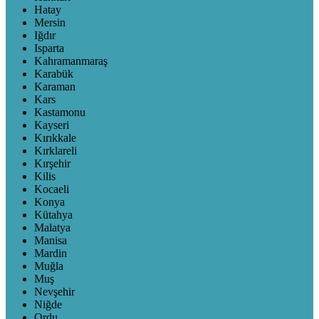
Hatay
Mersin
Iğdır
Isparta
Kahramanmaraş
Karabük
Karaman
Kars
Kastamonu
Kayseri
Kırıkkale
Kırklareli
Kırşehir
Kilis
Kocaeli
Konya
Kütahya
Malatya
Manisa
Mardin
Muğla
Muş
Nevşehir
Niğde
Ordu