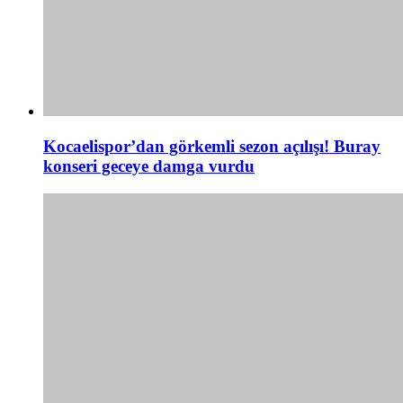
Kocaelispor’dan görkemli sezon açılışı! Buray
konseri geceye damga vurdu