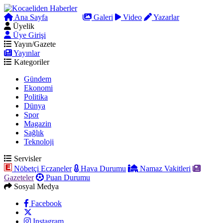
Ana Sayfa
Arama
Galeri
Video
Yazarlar
Üyelik
Üye Girişi
Yayın/Gazete
Yayınlar
Kategoriler
Gündem
Ekonomi
Politika
Dünya
Spor
Magazin
Sağlık
Teknoloji
Servisler
Nöbetçi Eczaneler
Hava Durumu
Namaz Vakitleri
Gazeteler
Puan Durumu
Sosyal Medya
Facebook
Instagram