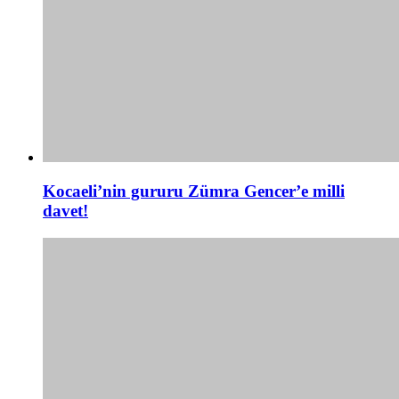
Kocaeli’nin gururu Zümra Gencer’e milli
davet!