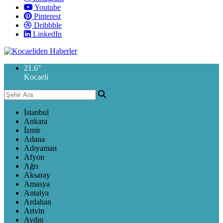
Youtube
Pinterest
Dribbble
LinkedIn
21.6
°
Kocaeli
İstanbul
Ankara
İzmir
Adana
Adıyaman
Afyon
Ağrı
Aksaray
Amasya
Antalya
Ardahan
Artvin
Aydın