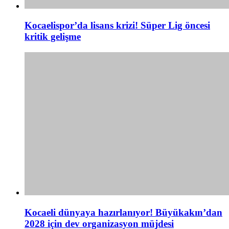
Kocaelispor’da lisans krizi! Süper Lig öncesi
kritik gelişme
Kocaeli dünyaya hazırlanıyor! Büyükakın’dan
2028 için dev organizasyon müjdesi