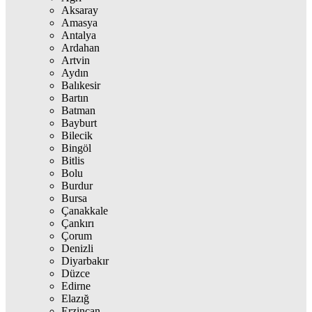
Aksaray
Amasya
Antalya
Ardahan
Artvin
Aydın
Balıkesir
Bartın
Batman
Bayburt
Bilecik
Bingöl
Bitlis
Bolu
Burdur
Bursa
Çanakkale
Çankırı
Çorum
Denizli
Diyarbakır
Düzce
Edirne
Elazığ
Erzincan