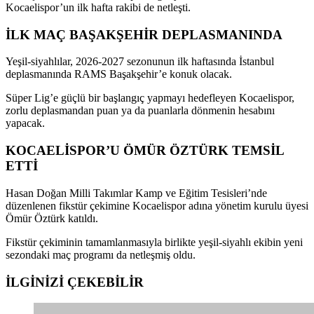
Kocaelispor’un ilk hafta rakibi de netleşti.
İLK MAÇ BAŞAKŞEHİR DEPLASMANINDA
Yeşil-siyahlılar, 2026-2027 sezonunun ilk haftasında İstanbul
deplasmanında RAMS Başakşehir’e konuk olacak.
Süper Lig’e güçlü bir başlangıç yapmayı hedefleyen Kocaelispor,
zorlu deplasmandan puan ya da puanlarla dönmenin hesabını
yapacak.
KOCAELİSPOR’U ÖMÜR ÖZTÜRK TEMSİL
ETTİ
Hasan Doğan Milli Takımlar Kamp ve Eğitim Tesisleri’nde
düzenlenen fikstür çekimine Kocaelispor adına yönetim kurulu üyesi
Ömür Öztürk katıldı.
Fikstür çekiminin tamamlanmasıyla birlikte yeşil-siyahlı ekibin yeni
sezondaki maç programı da netleşmiş oldu.
İLGİNİZİ
ÇEKEBİLİR