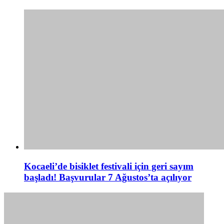
Kocaeli’de bisiklet festivali için geri sayım
başladı! Başvurular 7 Ağustos’ta açılıyor