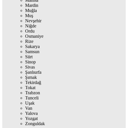
Manisa
Mardin
Muğla
Muş
Nevşehir
Niğde
Ordu
Osmaniye
Rize
Sakarya
Samsun
Siirt
Sinop
Sivas
Şanlıurfa
Şırnak
Tekirdağ
Tokat
Trabzon
Tunceli
Uşak
Van
Yalova
Yozgat
Zonguldak