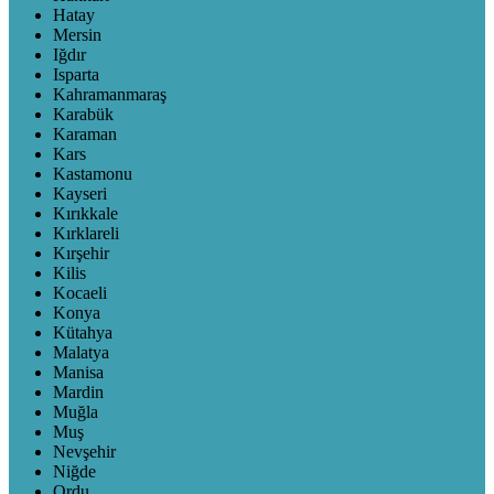
Hatay
Mersin
Iğdır
Isparta
Kahramanmaraş
Karabük
Karaman
Kars
Kastamonu
Kayseri
Kırıkkale
Kırklareli
Kırşehir
Kilis
Kocaeli
Konya
Kütahya
Malatya
Manisa
Mardin
Muğla
Muş
Nevşehir
Niğde
Ordu