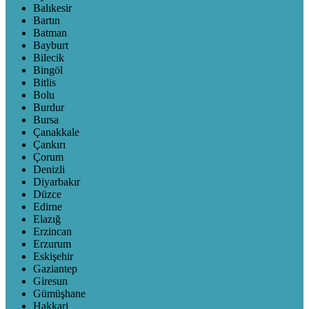
Balıkesir
Bartın
Batman
Bayburt
Bilecik
Bingöl
Bitlis
Bolu
Burdur
Bursa
Çanakkale
Çankırı
Çorum
Denizli
Diyarbakır
Düzce
Edirne
Elazığ
Erzincan
Erzurum
Eskişehir
Gaziantep
Giresun
Gümüşhane
Hakkari