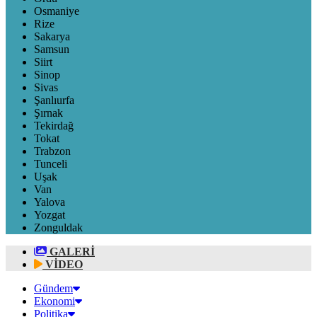
Osmaniye
Rize
Sakarya
Samsun
Siirt
Sinop
Sivas
Şanlıurfa
Şırnak
Tekirdağ
Tokat
Trabzon
Tunceli
Uşak
Van
Yalova
Yozgat
Zonguldak
GALERİ
VİDEO
Gündem
Ekonomi
Politika