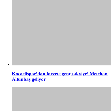
Kocaelispor’dan forvete genç takviye! Metehan
Altunbaş geliyor