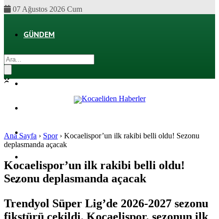
07 Ağustos 2026 Cum
GÜNDEM
EKONOMI
POLITIKA
DÜNYA
SPOR
Ana Sayfa
›
Spor
›
Kocaelispor’un ilk rakibi belli oldu! Sezonu
deplasmanda açacak
MAGAZIN
Kocaelispor’un ilk rakibi belli oldu!
Sezonu deplasmanda açacak
SAĞLIK
Trendyol Süper Lig’de 2026-2027 sezonu
fikstürü çekildi. Kocaelispor, sezonun ilk