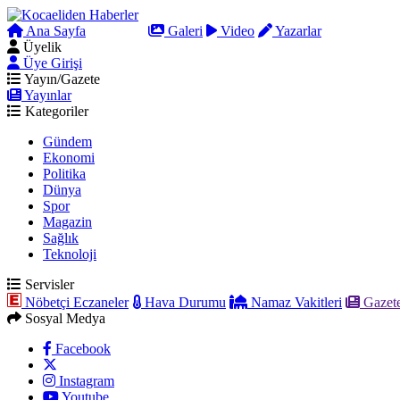
Ana Sayfa
Arama
Galeri
Video
Yazarlar
Üyelik
Üye Girişi
Yayın/Gazete
Yayınlar
Kategoriler
Gündem
Ekonomi
Politika
Dünya
Spor
Magazin
Sağlık
Teknoloji
Servisler
Nöbetçi Eczaneler
Hava Durumu
Namaz Vakitleri
Gazete
Sosyal Medya
Facebook
Instagram
Youtube