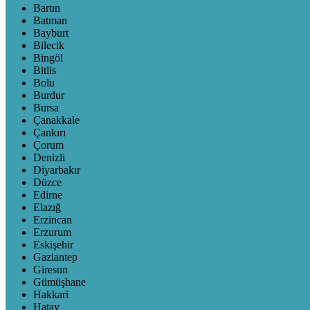
Bartın
Batman
Bayburt
Bilecik
Bingöl
Bitlis
Bolu
Burdur
Bursa
Çanakkale
Çankırı
Çorum
Denizli
Diyarbakır
Düzce
Edirne
Elazığ
Erzincan
Erzurum
Eskişehir
Gaziantep
Giresun
Gümüşhane
Hakkari
Hatay