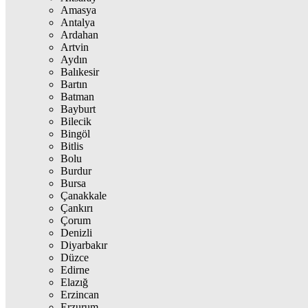
Amasya
Antalya
Ardahan
Artvin
Aydın
Balıkesir
Bartın
Batman
Bayburt
Bilecik
Bingöl
Bitlis
Bolu
Burdur
Bursa
Çanakkale
Çankırı
Çorum
Denizli
Diyarbakır
Düzce
Edirne
Elazığ
Erzincan
Erzurum