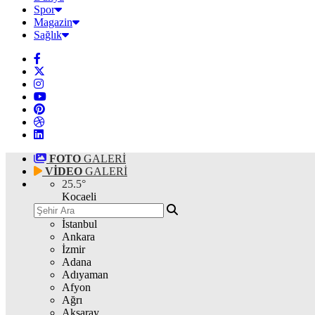
Spor
Magazin
Sağlık
FOTO
GALERİ
VİDEO
GALERİ
25.5
°
Kocaeli
İstanbul
Ankara
İzmir
Adana
Adıyaman
Afyon
Ağrı
Aksaray