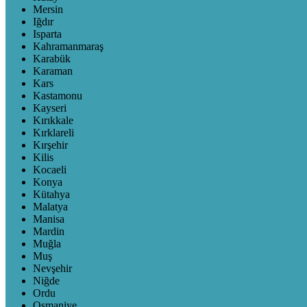
Mersin
Iğdır
Isparta
Kahramanmaraş
Karabük
Karaman
Kars
Kastamonu
Kayseri
Kırıkkale
Kırklareli
Kırşehir
Kilis
Kocaeli
Konya
Kütahya
Malatya
Manisa
Mardin
Muğla
Muş
Nevşehir
Niğde
Ordu
Osmaniye