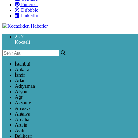
Pinterest
Dribbble
LinkedIn
25.5
°
Kocaeli
İstanbul
Ankara
İzmir
Adana
Adıyaman
Afyon
Ağrı
Aksaray
Amasya
Antalya
Ardahan
Artvin
Aydın
Balıkesir