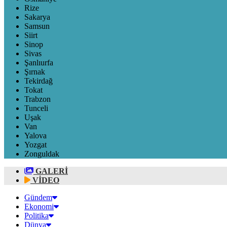
Rize
Sakarya
Samsun
Siirt
Sinop
Sivas
Şanlıurfa
Şırnak
Tekirdağ
Tokat
Trabzon
Tunceli
Uşak
Van
Yalova
Yozgat
Zonguldak
GALERİ
VİDEO
Gündem
Ekonomi
Politika
Dünya