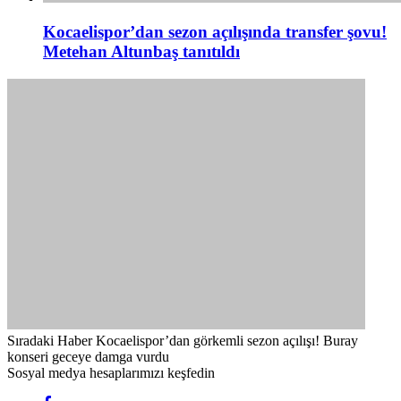
Kocaelispor’dan sezon açılışında transfer şovu!
Metehan Altunbaş tanıtıldı
Sıradaki Haber
Kocaelispor’dan görkemli sezon açılışı! Buray
konseri geceye damga vurdu
Sosyal medya hesaplarımızı keşfedin