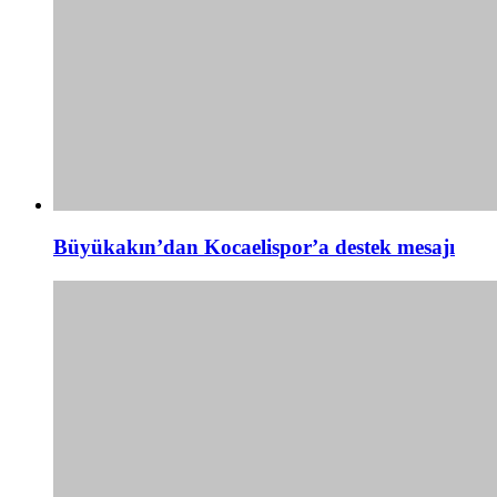
Büyükakın’dan Kocaelispor’a destek mesajı