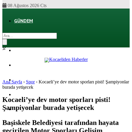
08 Ağustos 2026 Cts
GÜNDEM
EKONOMI
POLITIKA
DÜNYA
SPOR
Ana Sayfa
›
Spor
›
Kocaeli’ye dev motor sporları pisti! Şampiyonlar
burada yetişecek
MAGAZIN
Kocaeli’ye dev motor sporları pisti!
Şampiyonlar burada yetişecek
SAĞLIK
Başiskele Belediyesi tarafından hayata
geçirilen Motor Sporları Gelişim