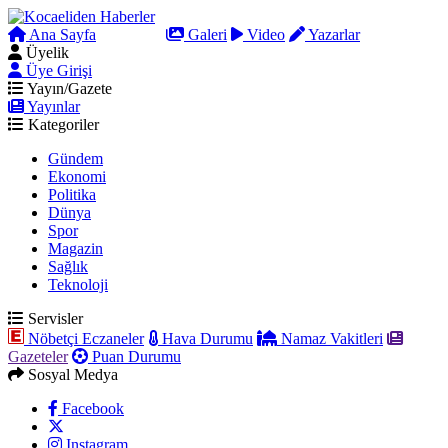
Ana Sayfa
Arama
Galeri
Video
Yazarlar
Üyelik
Üye Girişi
Yayın/Gazete
Yayınlar
Kategoriler
Gündem
Ekonomi
Politika
Dünya
Spor
Magazin
Sağlık
Teknoloji
Servisler
Nöbetçi Eczaneler
Hava Durumu
Namaz Vakitleri
Gazeteler
Puan Durumu
Sosyal Medya
Facebook
Instagram