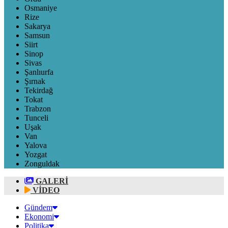
Osmaniye
Rize
Sakarya
Samsun
Siirt
Sinop
Sivas
Şanlıurfa
Şırnak
Tekirdağ
Tokat
Trabzon
Tunceli
Uşak
Van
Yalova
Yozgat
Zonguldak
GALERİ
VİDEO
Gündem
Ekonomi
Politika