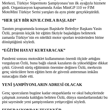
Merkezi, Türkiye Süpermoto Şampiyonası’nın ilk ayağıyla hizmete
girdi. Organizasyon kapsamında Anlas MiniGP 110 ve FIM
MotoMini Türkiye Serisi yarışları da aynı pistte gerçekleştirildi.
“HER ŞEY BİR KIVILCIMLA BAŞLADI”
Tanıtım programında konuşan Başiskele Belediye Başkanı Yasin
Özlü, projenin küçük bir eğitim fikriyle başladığını belirterek
zamanla Türkiye’nin en nitelikli motor sporları tesislerinden birine
dönüştüğünü söyledi.
“EĞİTİM HAYAT KURTARACAK”
Pandemi sonrası motosiklet kullanımının önemli ölçüde arttığını
vurgulayan Özlü, buna bağlı olarak kazaların da yükseldiğine dikkat
çekti. Güvenli sürüş eğitiminin önemine değinen Özlü, merkezin
genç sürücülere hem eğitim hem de güvenli antrenman imkânı
sunacağını ifade etti.
YENİ ŞAMPİYONLARIN ADRESİ OLACAK
Genç sporcuların bugüne kadar otoparklarda ve okul bahçelerinde
çalışmak zorunda kaldığını belirten Özlü, dünya standartlarındaki bu
pist sayesinde yeni şampiyonların yetişeceğini söyledi.