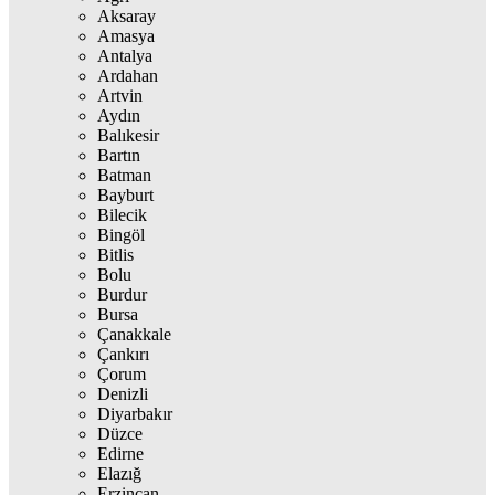
Aksaray
Amasya
Antalya
Ardahan
Artvin
Aydın
Balıkesir
Bartın
Batman
Bayburt
Bilecik
Bingöl
Bitlis
Bolu
Burdur
Bursa
Çanakkale
Çankırı
Çorum
Denizli
Diyarbakır
Düzce
Edirne
Elazığ
Erzincan