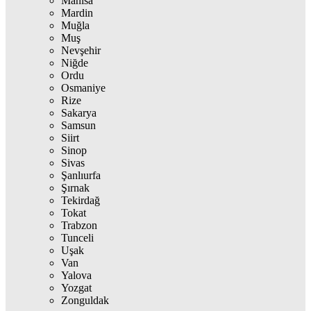
Manisa
Mardin
Muğla
Muş
Nevşehir
Niğde
Ordu
Osmaniye
Rize
Sakarya
Samsun
Siirt
Sinop
Sivas
Şanlıurfa
Şırnak
Tekirdağ
Tokat
Trabzon
Tunceli
Uşak
Van
Yalova
Yozgat
Zonguldak