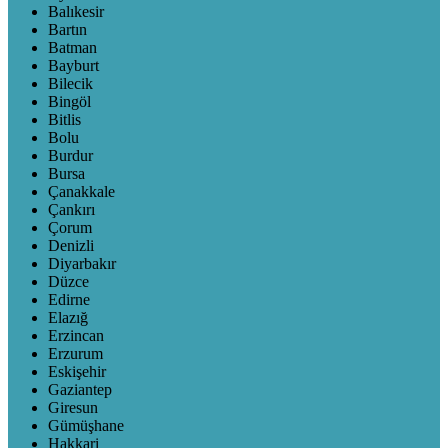
Balıkesir
Bartın
Batman
Bayburt
Bilecik
Bingöl
Bitlis
Bolu
Burdur
Bursa
Çanakkale
Çankırı
Çorum
Denizli
Diyarbakır
Düzce
Edirne
Elazığ
Erzincan
Erzurum
Eskişehir
Gaziantep
Giresun
Gümüşhane
Hakkari