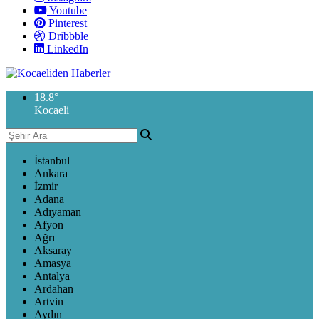
Youtube
Pinterest
Dribbble
LinkedIn
18.8
°
Kocaeli
İstanbul
Ankara
İzmir
Adana
Adıyaman
Afyon
Ağrı
Aksaray
Amasya
Antalya
Ardahan
Artvin
Aydın