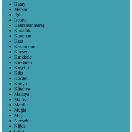
Hatay
Mersin
Iğdır
Isparta
Kahramanmaraş
Karabük
Karaman
Kars
Kastamonu
Kayseri
Kırıkkale
Kırklareli
Kırşehir
Kilis
Kocaeli
Konya
Kütahya
Malatya
Manisa
Mardin
Muğla
Muş
Nevşehir
Niğde
Ordu