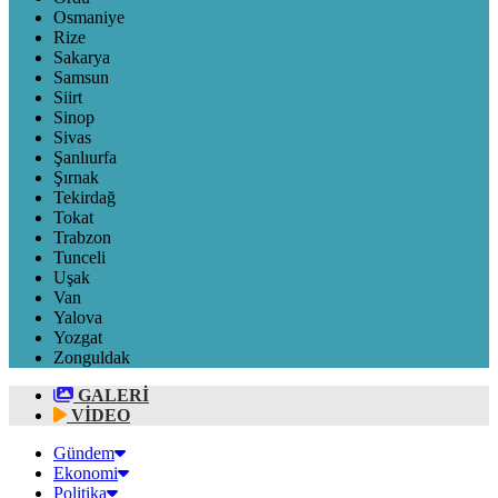
Osmaniye
Rize
Sakarya
Samsun
Siirt
Sinop
Sivas
Şanlıurfa
Şırnak
Tekirdağ
Tokat
Trabzon
Tunceli
Uşak
Van
Yalova
Yozgat
Zonguldak
GALERİ
VİDEO
Gündem
Ekonomi
Politika