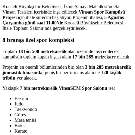
Kocaeli Büyükşehir Belediyesi, İzmit Sanayi Mahallesi’ndeki
Vinsan Tesisleri içerisinde inşa edilecek
Vinsan Spor Kampüsü
Projesi
için ihale sürecini başlatıyor. Projenin ihalesi,
5 Ağustos
Çarşamba günü saat 11.00’de
Kocaeli Büyükşehir Belediyesi
İhale Toplantı Salonu’nda gerçekleştirilecek.
8 branşa özel spor kompleksi
Toplam
18 bin 500 metrekarelik
alan üzerinde inşa edilecek
kampüsün toplam kapalı inşaat alanı
17 bin 265 metrekare
olacak.
Projenin en önemli bölümlerinden biri olan
3 bin 285 metrekarelik
jimnastik binasında
, geniş bir performans alanı ile
120 kişilik
tribün
yer alacak.
Yaklaşık
7 bin metrekarelik VinsaSEM Spor Salonu
ise;
Eskrim
Judo
Taekwondo
Güreş
Masa tenisi
Boks
Karate