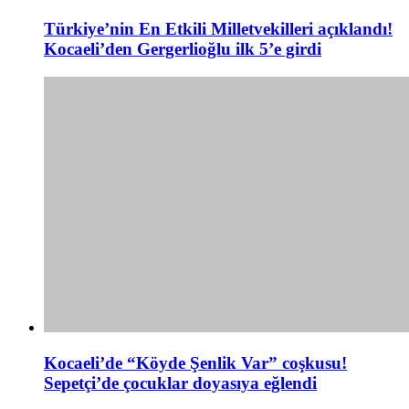
Türkiye’nin En Etkili Milletvekilleri açıklandı!
Kocaeli’den Gergerlioğlu ilk 5’e girdi
Kocaeli’de “Köyde Şenlik Var” coşkusu!
Sepetçi’de çocuklar doyasıya eğlendi