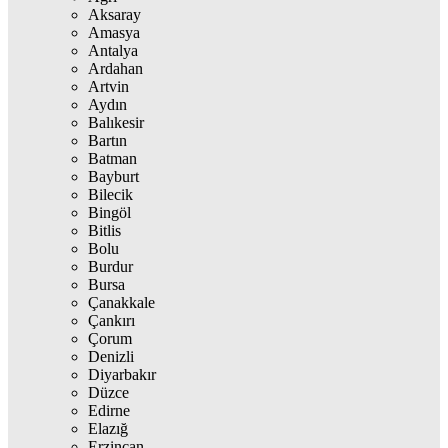
Aksaray
Amasya
Antalya
Ardahan
Artvin
Aydın
Balıkesir
Bartın
Batman
Bayburt
Bilecik
Bingöl
Bitlis
Bolu
Burdur
Bursa
Çanakkale
Çankırı
Çorum
Denizli
Diyarbakır
Düzce
Edirne
Elazığ
Erzincan