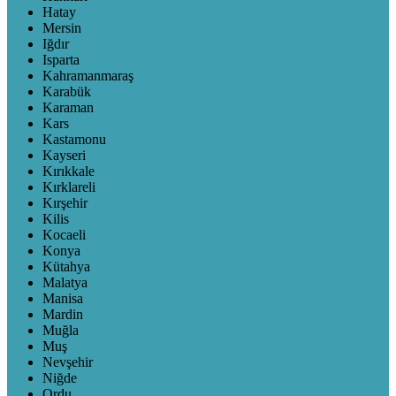
Hatay
Mersin
Iğdır
Isparta
Kahramanmaraş
Karabük
Karaman
Kars
Kastamonu
Kayseri
Kırıkkale
Kırklareli
Kırşehir
Kilis
Kocaeli
Konya
Kütahya
Malatya
Manisa
Mardin
Muğla
Muş
Nevşehir
Niğde
Ordu