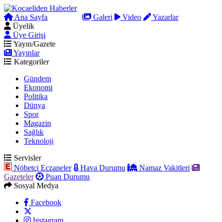
Ana Sayfa
Arama
Galeri
Video
Yazarlar
Üyelik
Üye Girişi
Yayın/Gazete
Yayınlar
Kategoriler
Gündem
Ekonomi
Politika
Dünya
Spor
Magazin
Sağlık
Teknoloji
Servisler
Nöbetçi Eczaneler
Hava Durumu
Namaz Vakitleri
Gazeteler
Puan Durumu
Sosyal Medya
Facebook
Instagram