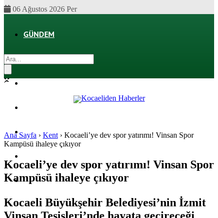
06 Ağustos 2026 Per
GÜNDEM
EKONOMI
POLITIKA
DÜNYA
SPOR
Ana Sayfa
›
Kent
›
Kocaeli’ye dev spor yatırımı! Vinsan Spor
Kampüsü ihaleye çıkıyor
MAGAZIN
Kocaeli’ye dev spor yatırımı! Vinsan Spor
Kampüsü ihaleye çıkıyor
SAĞLIK
Kocaeli Büyükşehir Belediyesi’nin İzmit
Vinsan Tesisleri’nde hayata geçireceği