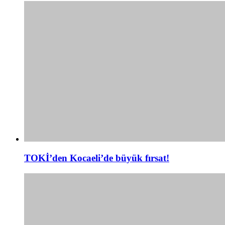
TOKİ’den Kocaeli’de büyük fırsat!