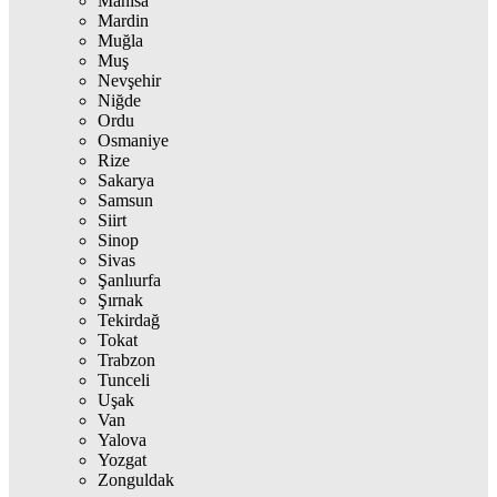
Manisa
Mardin
Muğla
Muş
Nevşehir
Niğde
Ordu
Osmaniye
Rize
Sakarya
Samsun
Siirt
Sinop
Sivas
Şanlıurfa
Şırnak
Tekirdağ
Tokat
Trabzon
Tunceli
Uşak
Van
Yalova
Yozgat
Zonguldak