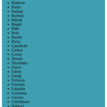
Balıkesir
Bartın
Batman
Bayburt
Bilecik
Bingöl
Bitlis
Bolu
Burdur
Bursa
Çanakkale
Çankırı
Çorum
Denizli
Diyarbakır
Düzce
Edirne
Elazığ
Erzincan
Erzurum
Eskişehir
Gaziantep
Giresun
Gümüşhane
Hakkari