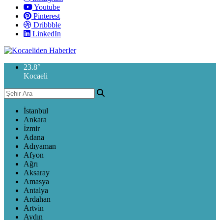
Youtube
Pinterest
Dribbble
LinkedIn
23.8
°
Kocaeli
İstanbul
Ankara
İzmir
Adana
Adıyaman
Afyon
Ağrı
Aksaray
Amasya
Antalya
Ardahan
Artvin
Aydın