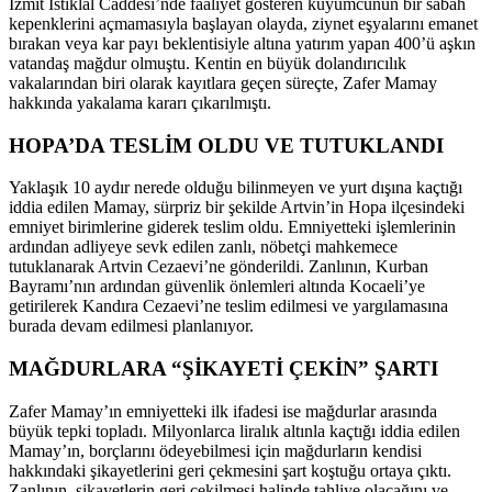
İzmit İstiklal Caddesi’nde faaliyet gösteren kuyumcunun bir sabah
kepenklerini açmamasıyla başlayan olayda, ziynet eşyalarını emanet
bırakan veya kar payı beklentisiyle altına yatırım yapan 400’ü aşkın
vatandaş mağdur olmuştu. Kentin en büyük dolandırıcılık
vakalarından biri olarak kayıtlara geçen süreçte, Zafer Mamay
hakkında yakalama kararı çıkarılmıştı.
HOPA’DA TESLİM OLDU VE TUTUKLANDI
Yaklaşık 10 aydır nerede olduğu bilinmeyen ve yurt dışına kaçtığı
iddia edilen Mamay, sürpriz bir şekilde Artvin’in Hopa ilçesindeki
emniyet birimlerine giderek teslim oldu. Emniyetteki işlemlerinin
ardından adliyeye sevk edilen zanlı, nöbetçi mahkemece
tutuklanarak Artvin Cezaevi’ne gönderildi. Zanlının, Kurban
Bayramı’nın ardından güvenlik önlemleri altında Kocaeli’ye
getirilerek Kandıra Cezaevi’ne teslim edilmesi ve yargılamasına
burada devam edilmesi planlanıyor.
MAĞDURLARA “ŞİKAYETİ ÇEKİN” ŞARTI
Zafer Mamay’ın emniyetteki ilk ifadesi ise mağdurlar arasında
büyük tepki topladı. Milyonlarca liralık altınla kaçtığı iddia edilen
Mamay’ın, borçlarını ödeyebilmesi için mağdurların kendisi
hakkındaki şikayetlerini geri çekmesini şart koştuğu ortaya çıktı.
Zanlının, şikayetlerin geri çekilmesi halinde tahliye olacağını ve