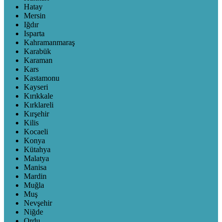
Hatay
Mersin
Iğdır
Isparta
Kahramanmaraş
Karabük
Karaman
Kars
Kastamonu
Kayseri
Kırıkkale
Kırklareli
Kırşehir
Kilis
Kocaeli
Konya
Kütahya
Malatya
Manisa
Mardin
Muğla
Muş
Nevşehir
Niğde
Ordu