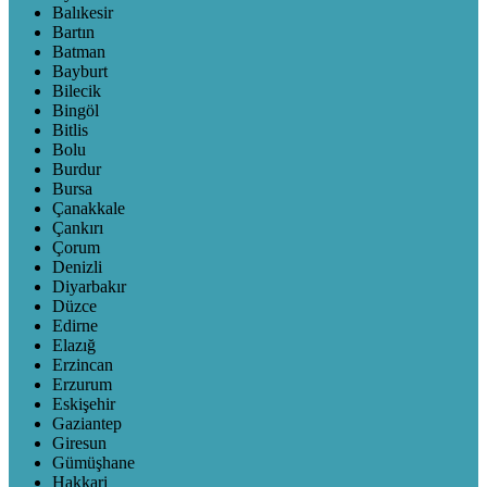
Balıkesir
Bartın
Batman
Bayburt
Bilecik
Bingöl
Bitlis
Bolu
Burdur
Bursa
Çanakkale
Çankırı
Çorum
Denizli
Diyarbakır
Düzce
Edirne
Elazığ
Erzincan
Erzurum
Eskişehir
Gaziantep
Giresun
Gümüşhane
Hakkari