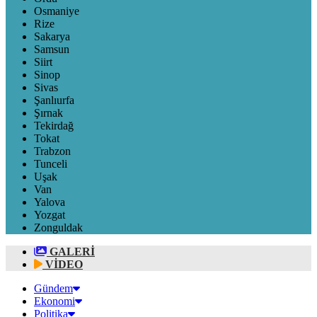
Osmaniye
Rize
Sakarya
Samsun
Siirt
Sinop
Sivas
Şanlıurfa
Şırnak
Tekirdağ
Tokat
Trabzon
Tunceli
Uşak
Van
Yalova
Yozgat
Zonguldak
GALERİ
VİDEO
Gündem
Ekonomi
Politika