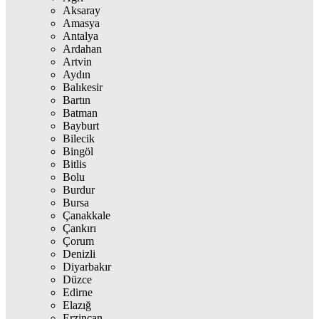
Aksaray
Amasya
Antalya
Ardahan
Artvin
Aydın
Balıkesir
Bartın
Batman
Bayburt
Bilecik
Bingöl
Bitlis
Bolu
Burdur
Bursa
Çanakkale
Çankırı
Çorum
Denizli
Diyarbakır
Düzce
Edirne
Elazığ
Erzincan