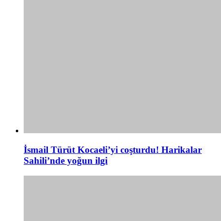
İsmail Türüt Kocaeli’yi coşturdu! Harikalar
Sahili’nde yoğun ilgi