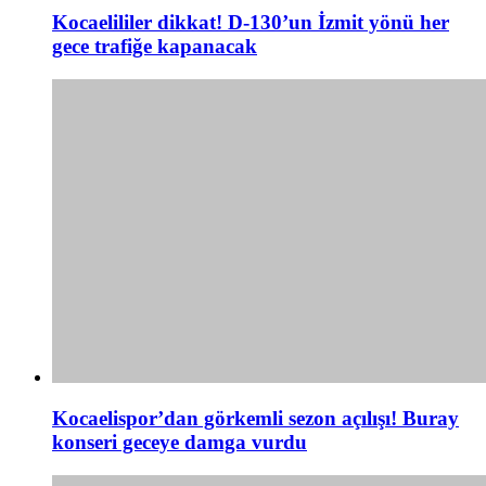
Kocaelililer dikkat! D-130’un İzmit yönü her
gece trafiğe kapanacak
Kocaelispor’dan görkemli sezon açılışı! Buray
konseri geceye damga vurdu