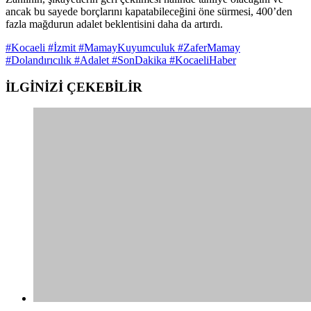
ancak bu sayede borçlarını kapatabileceğini öne sürmesi, 400’den
fazla mağdurun adalet beklentisini daha da artırdı.
#Kocaeli #İzmit #MamayKuyumculuk #ZaferMamay
#Dolandırıcılık #Adalet #SonDakika #KocaeliHaber
İLGİNİZİ
ÇEKEBİLİR