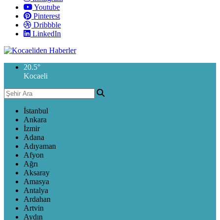
Youtube
Pinterest
Dribbble
LinkedIn
20.5
°
Kocaeli
İstanbul
Ankara
İzmir
Adana
Adıyaman
Afyon
Ağrı
Aksaray
Amasya
Antalya
Ardahan
Artvin
Aydın