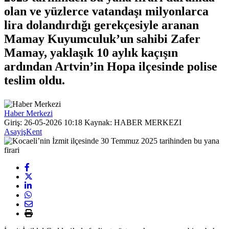
olan ve yüzlerce vatandaşı milyonlarca
lira dolandırdığı gerekçesiyle aranan
Mamay Kuyumculuk’un sahibi Zafer
Mamay, yaklaşık 10 aylık kaçışın
ardından Artvin’in Hopa ilçesinde polise
teslim oldu.
Haber Merkezi
Giriş: 26-05-2026 10:18
Kaynak: HABER MERKEZI
Asayiş
Kent