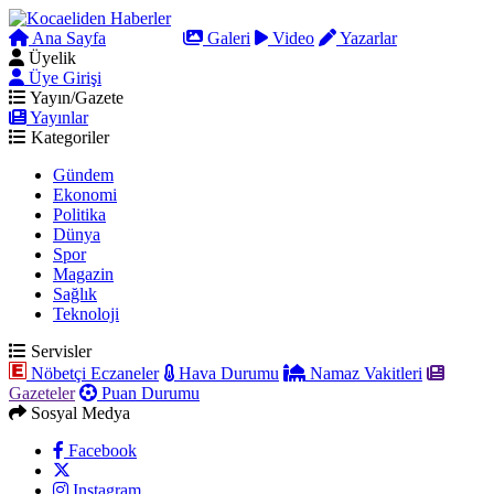
Ana Sayfa
Arama
Galeri
Video
Yazarlar
Üyelik
Üye Girişi
Yayın/Gazete
Yayınlar
Kategoriler
Gündem
Ekonomi
Politika
Dünya
Spor
Magazin
Sağlık
Teknoloji
Servisler
Nöbetçi Eczaneler
Hava Durumu
Namaz Vakitleri
Gazeteler
Puan Durumu
Sosyal Medya
Facebook
Instagram