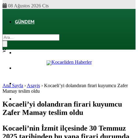
08 Ağustos 2026 Cts
GÜNDEM
EKONOMI
POLITIKA
DÜNYA
SPOR
Ana Sayfa
›
Asayiş
›
Kocaeli’yi dolandıran firari kuyumcu Zafer
Mamay teslim oldu
MAGAZIN
Kocaeli’yi dolandıran firari kuyumcu
Zafer Mamay teslim oldu
SAĞLIK
Kocaeli’nin İzmit ilçesinde 30 Temmuz
2025 tarihinden bu yana firari durumda