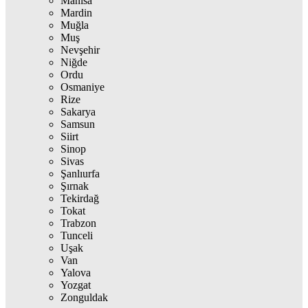
Manisa
Mardin
Muğla
Muş
Nevşehir
Niğde
Ordu
Osmaniye
Rize
Sakarya
Samsun
Siirt
Sinop
Sivas
Şanlıurfa
Şırnak
Tekirdağ
Tokat
Trabzon
Tunceli
Uşak
Van
Yalova
Yozgat
Zonguldak