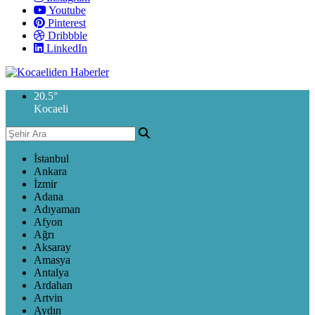
Youtube
Pinterest
Dribbble
LinkedIn
20.5
°
Kocaeli
İstanbul
Ankara
İzmir
Adana
Adıyaman
Afyon
Ağrı
Aksaray
Amasya
Antalya
Ardahan
Artvin
Aydın