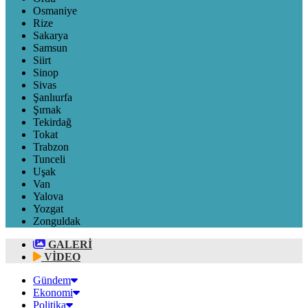
Osmaniye
Rize
Sakarya
Samsun
Siirt
Sinop
Sivas
Şanlıurfa
Şırnak
Tekirdağ
Tokat
Trabzon
Tunceli
Uşak
Van
Yalova
Yozgat
Zonguldak
GALERİ
VİDEO
Gündem
Ekonomi
Politika