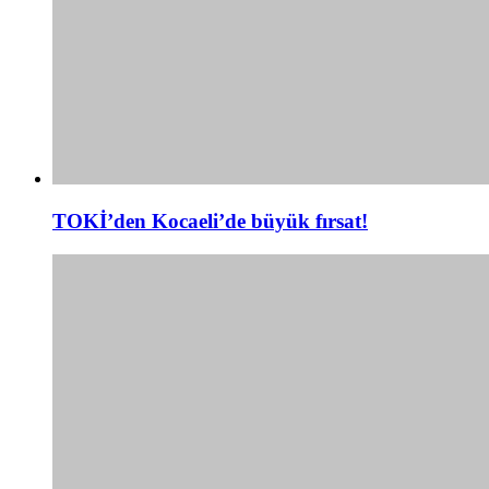
TOKİ’den Kocaeli’de büyük fırsat!