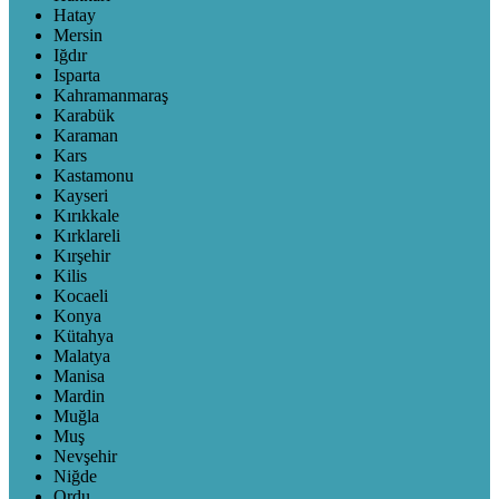
Hatay
Mersin
Iğdır
Isparta
Kahramanmaraş
Karabük
Karaman
Kars
Kastamonu
Kayseri
Kırıkkale
Kırklareli
Kırşehir
Kilis
Kocaeli
Konya
Kütahya
Malatya
Manisa
Mardin
Muğla
Muş
Nevşehir
Niğde
Ordu