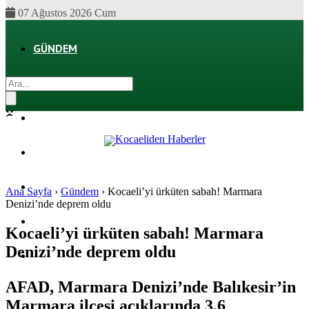
07 Ağustos 2026 Cum
GÜNDEM
EKONOMI
POLITIKA
DÜNYA
SPOR
Ana Sayfa
›
Gündem
›
Kocaeli’yi ürküten sabah! Marmara
Denizi’nde deprem oldu
MAGAZIN
Kocaeli’yi ürküten sabah! Marmara
Denizi’nde deprem oldu
SAĞLIK
AFAD, Marmara Denizi’nde Balıkesir’in
Marmara ilçesi açıklarında 3,6