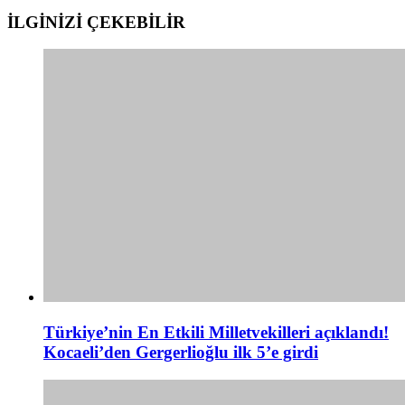
İLGİNİZİ
ÇEKEBİLİR
Türkiye’nin En Etkili Milletvekilleri açıklandı!
Kocaeli’den Gergerlioğlu ilk 5’e girdi