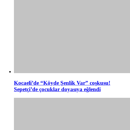
Kocaeli’de “Köyde Şenlik Var” coşkusu!
Sepetçi’de çocuklar doyasıya eğlendi