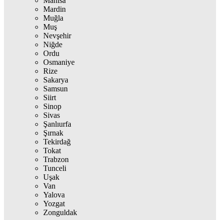
Manisa
Mardin
Muğla
Muş
Nevşehir
Niğde
Ordu
Osmaniye
Rize
Sakarya
Samsun
Siirt
Sinop
Sivas
Şanlıurfa
Şırnak
Tekirdağ
Tokat
Trabzon
Tunceli
Uşak
Van
Yalova
Yozgat
Zonguldak