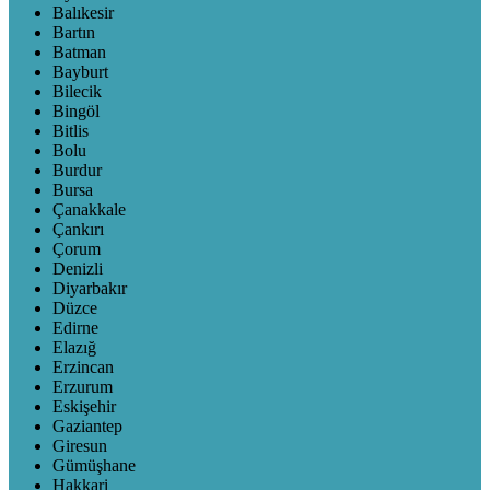
Balıkesir
Bartın
Batman
Bayburt
Bilecik
Bingöl
Bitlis
Bolu
Burdur
Bursa
Çanakkale
Çankırı
Çorum
Denizli
Diyarbakır
Düzce
Edirne
Elazığ
Erzincan
Erzurum
Eskişehir
Gaziantep
Giresun
Gümüşhane
Hakkari