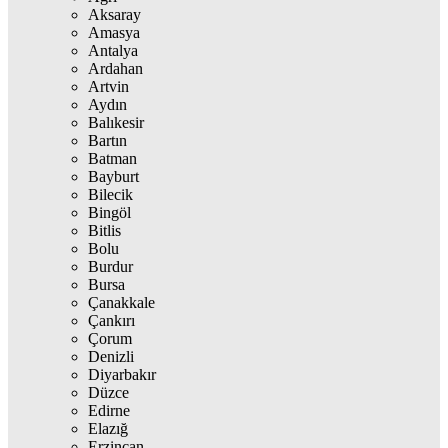
Aksaray
Amasya
Antalya
Ardahan
Artvin
Aydın
Balıkesir
Bartın
Batman
Bayburt
Bilecik
Bingöl
Bitlis
Bolu
Burdur
Bursa
Çanakkale
Çankırı
Çorum
Denizli
Diyarbakır
Düzce
Edirne
Elazığ
Erzincan