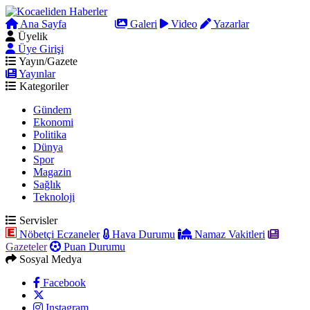
Ana Sayfa
Arama
Galeri
Video
Yazarlar
Üyelik
Üye Girişi
Yayın/Gazete
Yayınlar
Kategoriler
Gündem
Ekonomi
Politika
Dünya
Spor
Magazin
Sağlık
Teknoloji
Servisler
Nöbetçi Eczaneler
Hava Durumu
Namaz Vakitleri
Gazeteler
Puan Durumu
Sosyal Medya
Facebook
Instagram