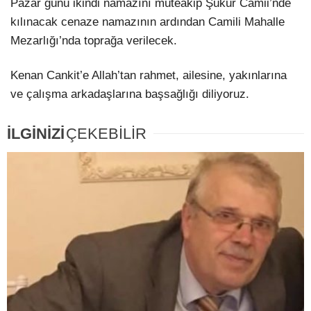
Pazar günü ikindi namazını müteakip Şükür Camii’nde
kılınacak cenaze namazının ardından Camili Mahalle
Mezarlığı’nda toprağa verilecek.
Kenan Cankit’e Allah’tan rahmet, ailesine, yakınlarına
ve çalışma arkadaşlarına başsağlığı diliyoruz.
İLGİNİZİ
ÇEKEBİLİR