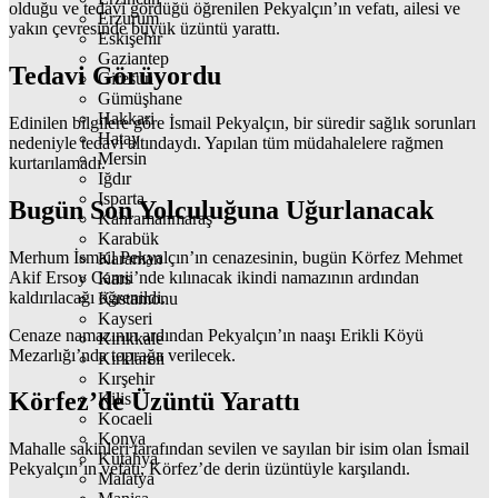
olduğu ve tedavi gördüğü öğrenilen Pekyalçın’ın vefatı, ailesi ve
Erzurum
yakın çevresinde büyük üzüntü yarattı.
Eskişehir
Gaziantep
Tedavi Görüyordu
Giresun
Gümüşhane
Hakkari
Edinilen bilgilere göre İsmail Pekyalçın, bir süredir sağlık sorunları
Hatay
nedeniyle tedavi altındaydı. Yapılan tüm müdahalelere rağmen
Mersin
kurtarılamadı.
Iğdır
Isparta
Bugün Son Yolculuğuna Uğurlanacak
Kahramanmaraş
Karabük
Merhum İsmail Pekyalçın’ın cenazesinin, bugün Körfez
Mehmet
Karaman
Akif Ersoy Camii
’nde kılınacak ikindi namazının ardından
Kars
kaldırılacağı öğrenildi.
Kastamonu
Kayseri
Cenaze namazının ardından Pekyalçın’ın naaşı
Erikli Köyü
Kırıkkale
Mezarlığı
’nda toprağa verilecek.
Kırklareli
Kırşehir
Körfez’de Üzüntü Yarattı
Kilis
Kocaeli
Konya
Mahalle sakinleri tarafından sevilen ve sayılan bir isim olan İsmail
Kütahya
Pekyalçın’ın vefatı, Körfez’de derin üzüntüyle karşılandı.
Malatya