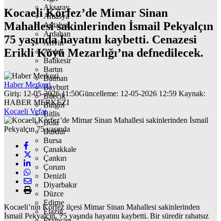
Aksaray
Kocaeli Körfez’de Mimar Sinan
Amasya
Mahallesi sakinlerinden İsmail Pekyalçın
Antalya
Ardahan
75 yaşında hayatını kaybetti. Cenazesi
Artvin
Erikli Köyü Mezarlığı’na defnedilecek.
Aydın
Balıkesir
Bartın
Batman
Haber Merkezi
Bayburt
Giriş: 12-05-2026 11:50
Güncelleme: 12-05-2026 12:59
Kaynak:
Bilecik
HABER MERKEZI
Bingöl
Kocaeli Vefat
Bitlis
Bolu
Burdur
Bursa
Çanakkale
Çankırı
Çorum
Denizli
Diyarbakır
Düzce
Edirne
Kocaeli’nin Körfez ilçesi Mimar Sinan Mahallesi sakinlerinden
Elazığ
İsmail Pekyalçın, 75 yaşında hayatını kaybetti. Bir süredir rahatsız
Erzincan