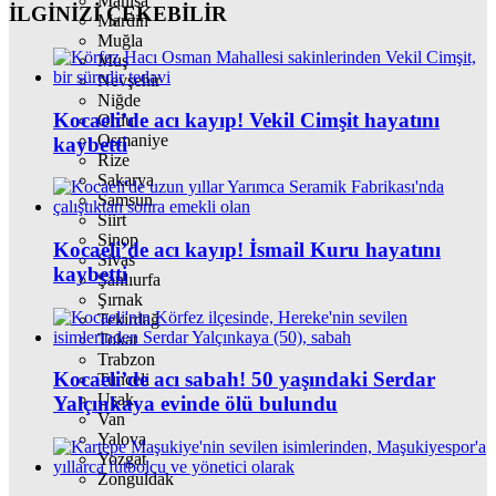
Manisa
İLGİNİZİ
ÇEKEBİLİR
Mardin
Muğla
Muş
Nevşehir
Niğde
Kocaeli’de acı kayıp! Vekil Cimşit hayatını
Ordu
Osmaniye
kaybetti
Rize
Sakarya
Samsun
Siirt
Sinop
Kocaeli’de acı kayıp! İsmail Kuru hayatını
Sivas
kaybetti
Şanlıurfa
Şırnak
Tekirdağ
Tokat
Trabzon
Kocaeli’de acı sabah! 50 yaşındaki Serdar
Tunceli
Uşak
Yalçınkaya evinde ölü bulundu
Van
Yalova
Yozgat
Zonguldak