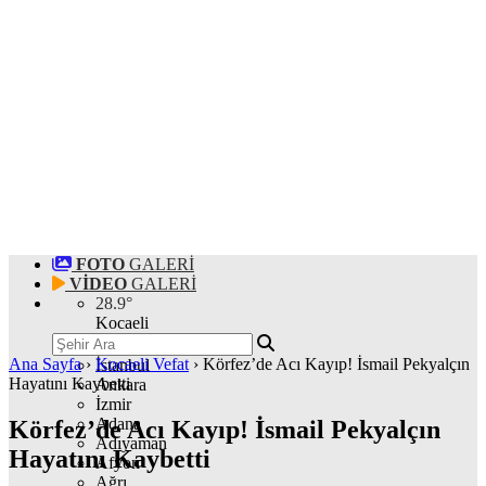
FOTO
GALERİ
VİDEO
GALERİ
28.9
°
Kocaeli
Ana Sayfa
›
Kocaeli Vefat
›
Körfez’de Acı Kayıp! İsmail Pekyalçın
İstanbul
Hayatını Kaybetti
Ankara
İzmir
Adana
Körfez’de Acı Kayıp! İsmail Pekyalçın
Adıyaman
Hayatını Kaybetti
Afyon
Ağrı