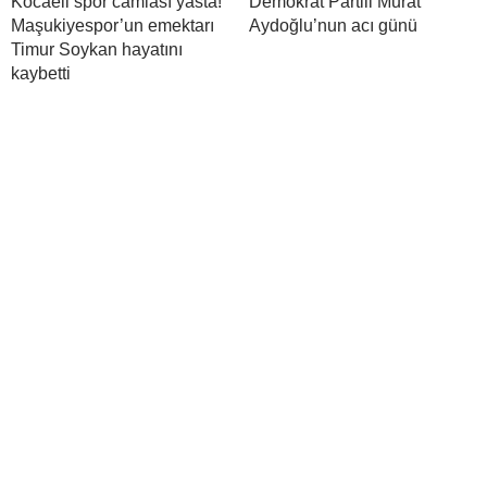
Kocaeli spor camiası yasta!
Demokrat Partili Murat
Maşukiyespor’un emektarı
Aydoğlu’nun acı günü
Timur Soykan hayatını
kaybetti