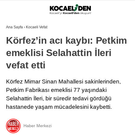
22.4
°
KOCAELI
Ana Sayfa
›
Kocaeli Vefat
Körfez’in acı kaybı: Petkim
GALERİ
VİDEO
emeklisi Selahattin İleri
GÜNDEM
EKONOMI
vefat etti
POLITIKA
Körfez Mimar Sinan Mahallesi sakinlerinden,
DÜNYA
Petkim Fabrikası emeklisi 77 yaşındaki
Selahattin İleri, bir süredir tedavi gördüğü
SPOR
hastanede yaşam mücadelesini kaybetti.
MAGAZIN
SAĞLIK
Haber Merkezi