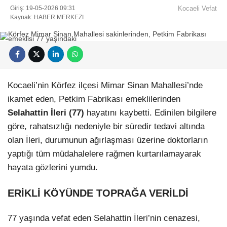
Giriş: 19-05-2026 09:31
Kocaeli Vefat
Kaynak: HABER MERKEZI
Facebook
Kocaeli’nin Körfez ilçesi Mimar Sinan Mahallesi’nde
ikamet eden, Petkim Fabrikası emeklilerinden
Selahattin İleri (77)
hayatını kaybetti. Edinilen bilgilere
göre, rahatsızlığı nedeniyle bir süredir tedavi altında
olan İleri, durumunun ağırlaşması üzerine doktorların
Instagram
yaptığı tüm müdahalelere rağmen kurtarılamayarak
hayata gözlerini yumdu.
Youtube
ERİKLİ KÖYÜNDE TOPRAĞA VERİLDİ
Pinterest
77 yaşında vefat eden Selahattin İleri’nin cenazesi,
Dribbble