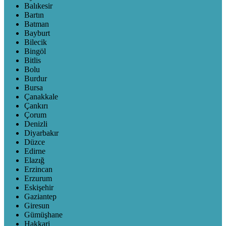
Balıkesir
Bartın
Batman
Bayburt
Bilecik
Bingöl
Bitlis
Bolu
Burdur
Bursa
Çanakkale
Çankırı
Çorum
Denizli
Diyarbakır
Düzce
Edirne
Elazığ
Erzincan
Erzurum
Eskişehir
Gaziantep
Giresun
Gümüşhane
Hakkari