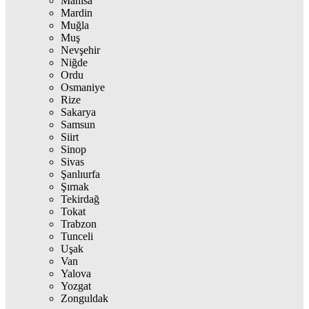
Manisa
Mardin
Muğla
Muş
Nevşehir
Niğde
Ordu
Osmaniye
Rize
Sakarya
Samsun
Siirt
Sinop
Sivas
Şanlıurfa
Şırnak
Tekirdağ
Tokat
Trabzon
Tunceli
Uşak
Van
Yalova
Yozgat
Zonguldak