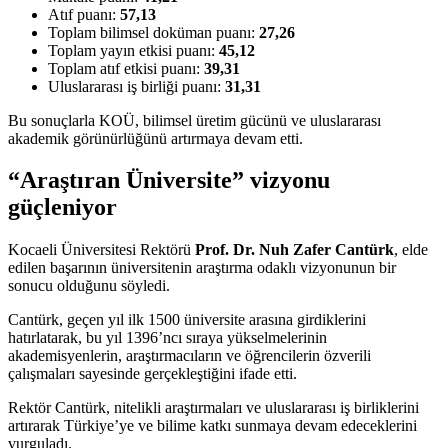
Atıf puanı:
57,13
Toplam bilimsel doküman puanı:
27,26
Toplam yayın etkisi puanı:
45,12
Toplam atıf etkisi puanı:
39,31
Uluslararası iş birliği puanı:
31,31
Bu sonuçlarla KOÜ, bilimsel üretim gücünü ve uluslararası
akademik görünürlüğünü artırmaya devam etti.
“Araştıran Üniversite” vizyonu
güçleniyor
Kocaeli Üniversitesi Rektörü
Prof. Dr. Nuh Zafer Cantürk
, elde
edilen başarının üniversitenin araştırma odaklı vizyonunun bir
sonucu olduğunu söyledi.
Cantürk, geçen yıl ilk 1500 üniversite arasına girdiklerini
hatırlatarak, bu yıl 1396’ncı sıraya yükselmelerinin
akademisyenlerin, araştırmacıların ve öğrencilerin özverili
çalışmaları sayesinde gerçekleştiğini ifade etti.
Rektör Cantürk, nitelikli araştırmaları ve uluslararası iş birliklerini
artırarak Türkiye’ye ve bilime katkı sunmaya devam edeceklerini
vurguladı.