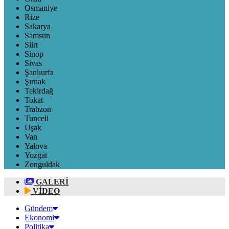
Osmaniye
Rize
Sakarya
Samsun
Siirt
Sinop
Sivas
Şanlıurfa
Şırnak
Tekirdağ
Tokat
Trabzon
Tunceli
Uşak
Van
Yalova
Yozgat
Zonguldak
GALERİ
VİDEO
Gündem
Ekonomi
Politika