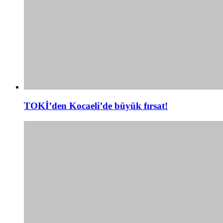
TOKİ’den Kocaeli’de büyük fırsat!