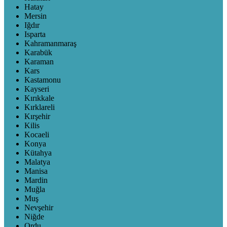
Hatay
Mersin
Iğdır
Isparta
Kahramanmaraş
Karabük
Karaman
Kars
Kastamonu
Kayseri
Kırıkkale
Kırklareli
Kırşehir
Kilis
Kocaeli
Konya
Kütahya
Malatya
Manisa
Mardin
Muğla
Muş
Nevşehir
Niğde
Ordu