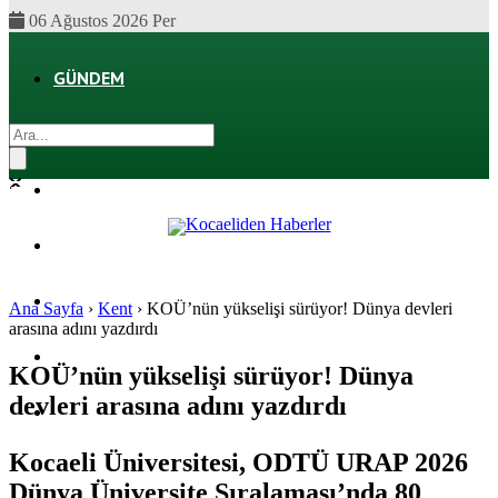
06 Ağustos 2026 Per
GÜNDEM
EKONOMI
POLITIKA
DÜNYA
SPOR
Ana Sayfa
›
Kent
›
KOÜ’nün yükselişi sürüyor! Dünya devleri
arasına adını yazdırdı
MAGAZIN
KOÜ’nün yükselişi sürüyor! Dünya
devleri arasına adını yazdırdı
SAĞLIK
Kocaeli Üniversitesi, ODTÜ URAP 2026
Dünya Üniversite Sıralaması’nda 80