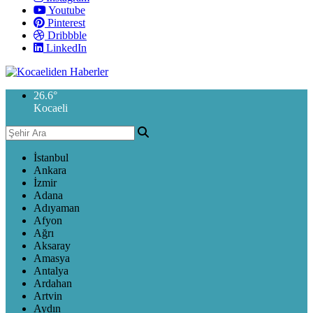
Youtube
Pinterest
Dribbble
LinkedIn
26.6
°
Kocaeli
İstanbul
Ankara
İzmir
Adana
Adıyaman
Afyon
Ağrı
Aksaray
Amasya
Antalya
Ardahan
Artvin
Aydın