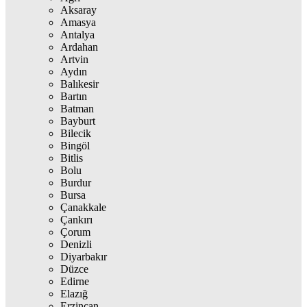
Aksaray
Amasya
Antalya
Ardahan
Artvin
Aydın
Balıkesir
Bartın
Batman
Bayburt
Bilecik
Bingöl
Bitlis
Bolu
Burdur
Bursa
Çanakkale
Çankırı
Çorum
Denizli
Diyarbakır
Düzce
Edirne
Elazığ
Erzincan