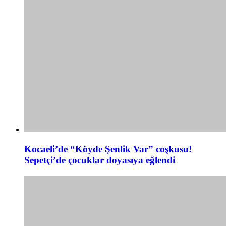
Kocaeli’de “Köyde Şenlik Var” coşkusu!
Sepetçi’de çocuklar doyasıya eğlendi