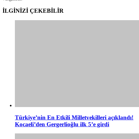
İLGİNİZİ
ÇEKEBİLİR
Türkiye’nin En Etkili Milletvekilleri açıklandı!
Kocaeli’den Gergerlioğlu ilk 5’e girdi