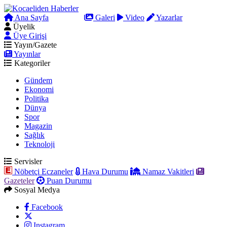
Ana Sayfa
Arama
Galeri
Video
Yazarlar
Üyelik
Üye Girişi
Yayın/Gazete
Yayınlar
Kategoriler
Gündem
Ekonomi
Politika
Dünya
Spor
Magazin
Sağlık
Teknoloji
Servisler
Nöbetçi Eczaneler
Hava Durumu
Namaz Vakitleri
Gazeteler
Puan Durumu
Sosyal Medya
Facebook
Instagram