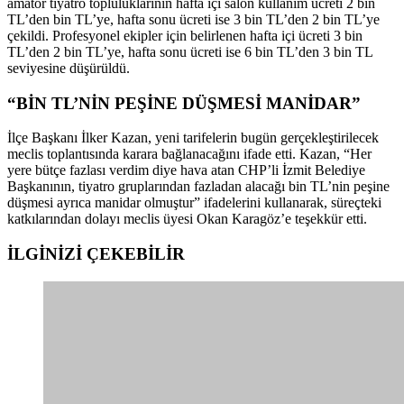
amatör tiyatro topluluklarının hafta içi salon kullanım ücreti 2 bin
TL’den bin TL’ye, hafta sonu ücreti ise 3 bin TL’den 2 bin TL’ye
çekildi. Profesyonel ekipler için belirlenen hafta içi ücreti 3 bin
TL’den 2 bin TL’ye, hafta sonu ücreti ise 6 bin TL’den 3 bin TL
seviyesine düşürüldü.
“BİN TL’NİN PEŞİNE DÜŞMESİ MANİDAR”
İlçe Başkanı İlker Kazan, yeni tarifelerin bugün gerçekleştirilecek
meclis toplantısında karara bağlanacağını ifade etti. Kazan, “Her
yere bütçe fazlası verdim diye hava atan CHP’li İzmit Belediye
Başkanının, tiyatro gruplarından fazladan alacağı bin TL’nin peşine
düşmesi ayrıca manidar olmuştur” ifadelerini kullanarak, süreçteki
katkılarından dolayı meclis üyesi Okan Karagöz’e teşekkür etti.
İLGİNİZİ
ÇEKEBİLİR