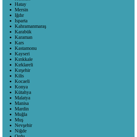
Hatay
Mersin
Iğdır
Isparta
Kahramanmaraş
Karabük
Karaman
Kars
Kastamonu
Kayseri
Kırıkkale
Kırklareli
Kırşehir
Kilis
Kocaeli
Konya
Kütahya
Malatya
Manisa
Mardin
Muğla
Muş
Nevşehir
Niğde
Ordu