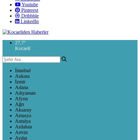
Youtube
Pinterest
Dribbble
LinkedIn
27.7
°
Kocaeli
İstanbul
Ankara
İzmir
Adana
Adıyaman
Afyon
Ağrı
Aksaray
Amasya
Antalya
Ardahan
Artvin
Aydın