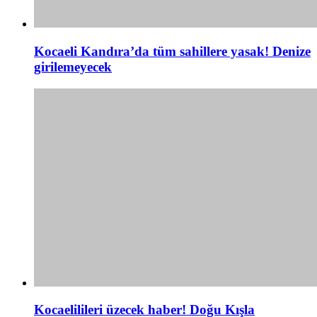
Kocaeli Kandıra’da tüm sahillere yasak! Denize
girilemeyecek
Kocaelilileri üzecek haber! Doğu Kışla