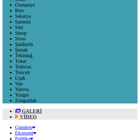
Osmaniye
Rize
Sakarya
Samsun
Siirt
Sinop
Sivas
Şanlıurfa
Şırnak
Tekirdağ
Tokat
Trabzon
Tunceli
Uşak
Van
Yalova
Yozgat
Zonguldak
GALERİ
VİDEO
Gündem
Ekonomi
Politika