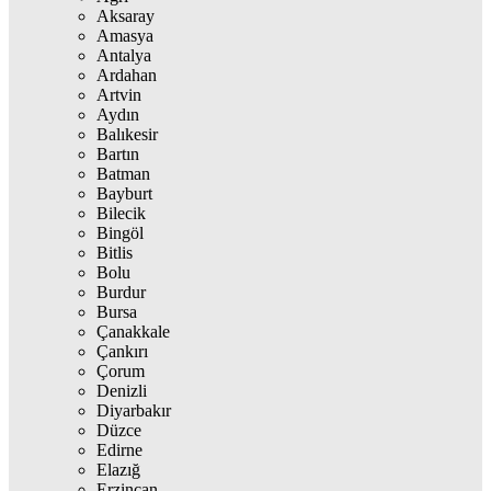
Aksaray
Amasya
Antalya
Ardahan
Artvin
Aydın
Balıkesir
Bartın
Batman
Bayburt
Bilecik
Bingöl
Bitlis
Bolu
Burdur
Bursa
Çanakkale
Çankırı
Çorum
Denizli
Diyarbakır
Düzce
Edirne
Elazığ
Erzincan