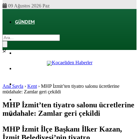
09 Ağustos 2026 Paz
GÜNDEM
EKONOMI
POLITIKA
DÜNYA
SPOR
Ana Sayfa
›
Kent
›
MHP İzmit’ten tiyatro salonu ücretlerine
müdahale: Zamlar geri çekildi
MAGAZIN
MHP İzmit’ten tiyatro salonu ücretlerine
müdahale: Zamlar geri çekildi
SAĞLIK
MHP İzmit İlçe Başkanı İlker Kazan,
İzmit Belediyesi’nin tiyatro