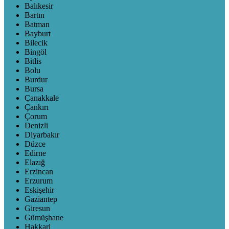
Balıkesir
Bartın
Batman
Bayburt
Bilecik
Bingöl
Bitlis
Bolu
Burdur
Bursa
Çanakkale
Çankırı
Çorum
Denizli
Diyarbakır
Düzce
Edirne
Elazığ
Erzincan
Erzurum
Eskişehir
Gaziantep
Giresun
Gümüşhane
Hakkari