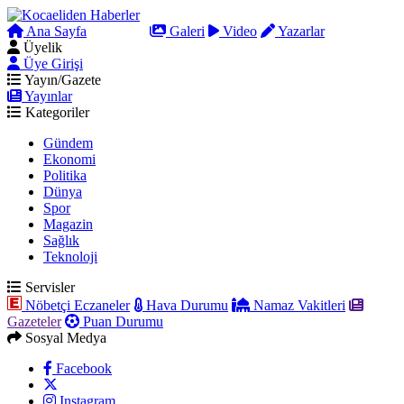
Ana Sayfa
Arama
Galeri
Video
Yazarlar
Üyelik
Üye Girişi
Yayın/Gazete
Yayınlar
Kategoriler
Gündem
Ekonomi
Politika
Dünya
Spor
Magazin
Sağlık
Teknoloji
Servisler
Nöbetçi Eczaneler
Hava Durumu
Namaz Vakitleri
Gazeteler
Puan Durumu
Sosyal Medya
Facebook
Instagram