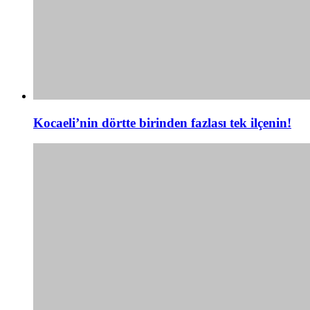
Kocaeli’nin dörtte birinden fazlası tek ilçenin!