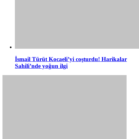
İsmail Türüt Kocaeli’yi coşturdu! Harikalar
Sahili’nde yoğun ilgi