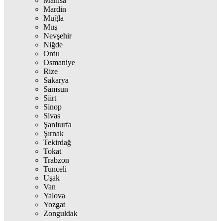
Manisa
Mardin
Muğla
Muş
Nevşehir
Niğde
Ordu
Osmaniye
Rize
Sakarya
Samsun
Siirt
Sinop
Sivas
Şanlıurfa
Şırnak
Tekirdağ
Tokat
Trabzon
Tunceli
Uşak
Van
Yalova
Yozgat
Zonguldak