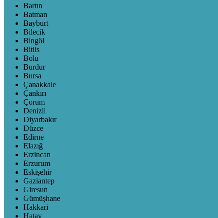
Bartın
Batman
Bayburt
Bilecik
Bingöl
Bitlis
Bolu
Burdur
Bursa
Çanakkale
Çankırı
Çorum
Denizli
Diyarbakır
Düzce
Edirne
Elazığ
Erzincan
Erzurum
Eskişehir
Gaziantep
Giresun
Gümüşhane
Hakkari
Hatay