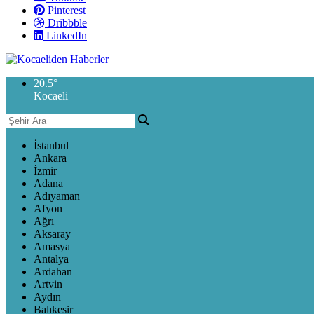
Pinterest
Dribbble
LinkedIn
20.5
°
Kocaeli
İstanbul
Ankara
İzmir
Adana
Adıyaman
Afyon
Ağrı
Aksaray
Amasya
Antalya
Ardahan
Artvin
Aydın
Balıkesir