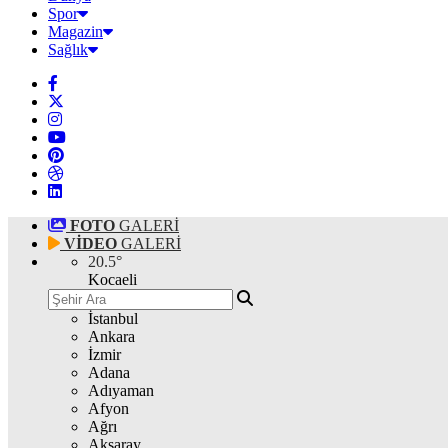
Spor
Magazin
Sağlık
FOTO
GALERİ
VİDEO
GALERİ
20.5
°
Kocaeli
İstanbul
Ankara
İzmir
Adana
Adıyaman
Afyon
Ağrı
Aksaray