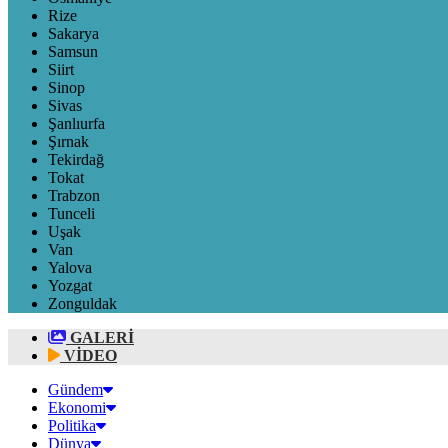
Rize
Sakarya
Samsun
Siirt
Sinop
Sivas
Şanlıurfa
Şırnak
Tekirdağ
Tokat
Trabzon
Tunceli
Uşak
Van
Yalova
Yozgat
Zonguldak
GALERİ
VİDEO
Gündem
Ekonomi
Politika
Dünya