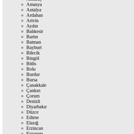
Amasya
Antalya
Ardahan
Artvin
Aydın
Balıkesir
Bartın
Batman
Bayburt
Bilecik
Bingöl
Bitlis
Bolu
Burdur
Bursa
Çanakkale
Çankırı
Çorum
Denizli
Diyarbakır
Düzce
Edirne
Elazığ
Erzincan
Erzurum