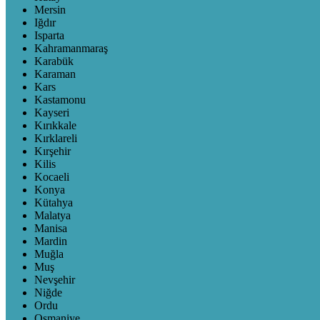
Mersin
Iğdır
Isparta
Kahramanmaraş
Karabük
Karaman
Kars
Kastamonu
Kayseri
Kırıkkale
Kırklareli
Kırşehir
Kilis
Kocaeli
Konya
Kütahya
Malatya
Manisa
Mardin
Muğla
Muş
Nevşehir
Niğde
Ordu
Osmaniye