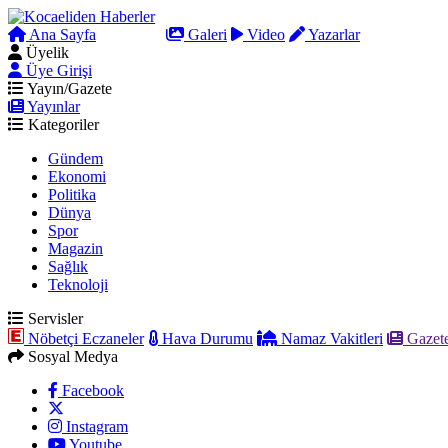
Ana Sayfa
Arama
Galeri
Video
Yazarlar
Üyelik
Üye Girişi
Yayın/Gazete
Yayınlar
Kategoriler
Gündem
Ekonomi
Politika
Dünya
Spor
Magazin
Sağlık
Teknoloji
Servisler
Nöbetçi Eczaneler
Hava Durumu
Namaz Vakitleri
Gazete
Sosyal Medya
Facebook
Instagram
Youtube