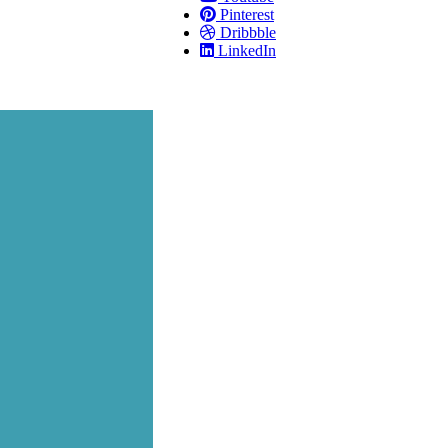
Pinterest
Dribbble
LinkedIn