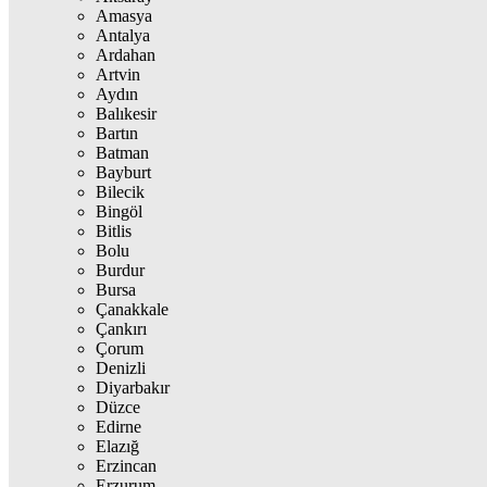
Amasya
Antalya
Ardahan
Artvin
Aydın
Balıkesir
Bartın
Batman
Bayburt
Bilecik
Bingöl
Bitlis
Bolu
Burdur
Bursa
Çanakkale
Çankırı
Çorum
Denizli
Diyarbakır
Düzce
Edirne
Elazığ
Erzincan
Erzurum