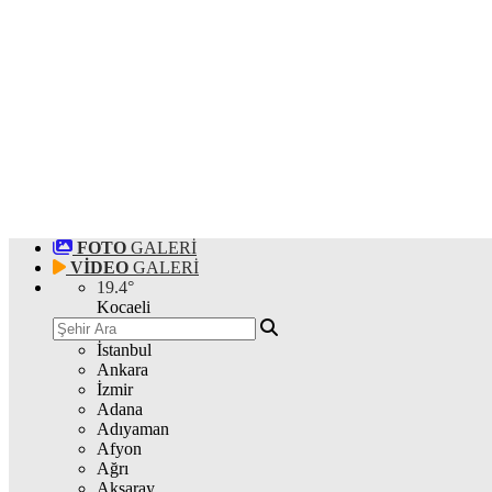
FOTO
GALERİ
VİDEO
GALERİ
19.4
°
Kocaeli
İstanbul
Ankara
İzmir
Adana
Adıyaman
Afyon
Ağrı
Aksaray