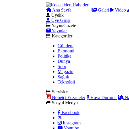
Ana Sayfa
Arama
Galeri
Video
Üyelik
Üye Girişi
Yayın/Gazete
Yayınlar
Kategoriler
Gündem
Ekonomi
Politika
Dünya
Spor
Magazin
Sağlık
Teknoloji
Servisler
Nöbetçi Eczaneler
Hava Durumu
Na
Sosyal Medya
Facebook
Instagram
Youtube