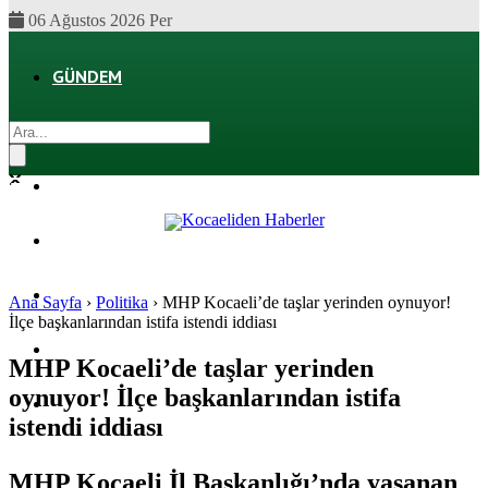
06 Ağustos 2026 Per
GÜNDEM
EKONOMI
POLITIKA
DÜNYA
SPOR
Ana Sayfa
›
Politika
›
MHP Kocaeli’de taşlar yerinden oynuyor!
İlçe başkanlarından istifa istendi iddiası
MAGAZIN
MHP Kocaeli’de taşlar yerinden
oynuyor! İlçe başkanlarından istifa
SAĞLIK
istendi iddiası
MHP Kocaeli İl Başkanlığı’nda yaşanan