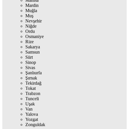
Manisa
Mardin
Muğla
Muş
Nevşehir
Niğde
Ordu
Osmaniye
Rize
Sakarya
Samsun
Siirt
Sinop
Sivas
Şanlıurfa
Şırnak
Tekirdağ
Tokat
Trabzon
Tunceli
Uşak
Van
Yalova
Yozgat
Zonguldak