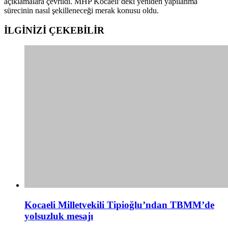
açıklamalara çevrildi. MHP Kocaeli’deki yeniden yapılanma
sürecinin nasıl şekilleneceği merak konusu oldu.
İLGİNİZİ
ÇEKEBİLİR
Kocaeli Milletvekili Tipioğlu’ndan TBMM’de
yolsuzluk mesajı