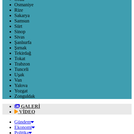
Osmaniye
Rize
Sakarya
Samsun
Siirt
Sinop
Sivas
Şanlıurfa
Şırnak
Tekirdağ
Tokat
Trabzon
Tunceli
Uşak
Van
Yalova
Yozgat
Zonguldak
GALERİ
VİDEO
Gündem
Ekonomi
Politika