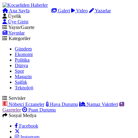
Ana Sayfa
Arama
Galeri
Video
Yazarlar
Üyelik
Üye Girişi
Yayın/Gazete
Yayınlar
Kategoriler
Gündem
Ekonomi
Politika
Dünya
Spor
Magazin
Sağlık
Teknoloji
Servisler
Nöbetçi Eczaneler
Hava Durumu
Namaz Vakitleri
Gazeteler
Puan Durumu
Sosyal Medya
Facebook
Instagram