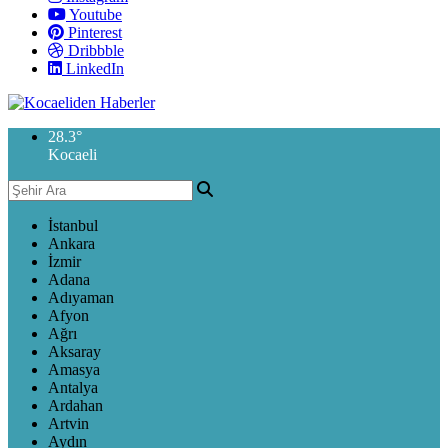
Youtube
Pinterest
Dribbble
LinkedIn
28.3
°
Kocaeli
İstanbul
Ankara
İzmir
Adana
Adıyaman
Afyon
Ağrı
Aksaray
Amasya
Antalya
Ardahan
Artvin
Aydın