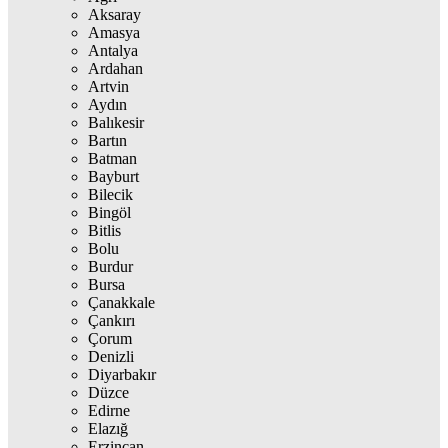
Aksaray
Amasya
Antalya
Ardahan
Artvin
Aydın
Balıkesir
Bartın
Batman
Bayburt
Bilecik
Bingöl
Bitlis
Bolu
Burdur
Bursa
Çanakkale
Çankırı
Çorum
Denizli
Diyarbakır
Düzce
Edirne
Elazığ
Erzincan