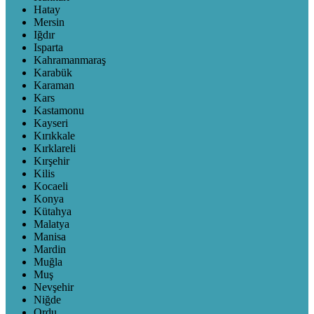
Hatay
Mersin
Iğdır
Isparta
Kahramanmaraş
Karabük
Karaman
Kars
Kastamonu
Kayseri
Kırıkkale
Kırklareli
Kırşehir
Kilis
Kocaeli
Konya
Kütahya
Malatya
Manisa
Mardin
Muğla
Muş
Nevşehir
Niğde
Ordu