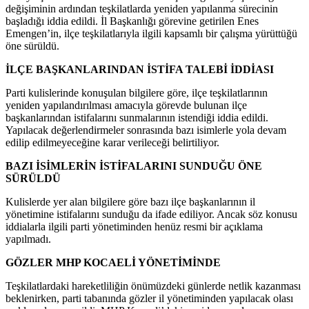
değişiminin ardından teşkilatlarda yeniden yapılanma sürecinin
başladığı iddia edildi. İl Başkanlığı görevine getirilen Enes
Emengen’in, ilçe teşkilatlarıyla ilgili kapsamlı bir çalışma yürüttüğü
öne sürüldü.
İLÇE BAŞKANLARINDAN İSTİFA TALEBİ İDDİASI
Parti kulislerinde konuşulan bilgilere göre, ilçe teşkilatlarının
yeniden yapılandırılması amacıyla görevde bulunan ilçe
başkanlarından istifalarını sunmalarının istendiği iddia edildi.
Yapılacak değerlendirmeler sonrasında bazı isimlerle yola devam
edilip edilmeyeceğine karar verileceği belirtiliyor.
BAZI İSİMLERİN İSTİFALARINI SUNDUĞU ÖNE
SÜRÜLDÜ
Kulislerde yer alan bilgilere göre bazı ilçe başkanlarının il
yönetimine istifalarını sunduğu da ifade ediliyor. Ancak söz konusu
iddialarla ilgili parti yönetiminden henüz resmi bir açıklama
yapılmadı.
GÖZLER MHP KOCAELİ YÖNETİMİNDE
Teşkilatlardaki hareketliliğin önümüzdeki günlerde netlik kazanması
beklenirken, parti tabanında gözler il yönetiminden yapılacak olası