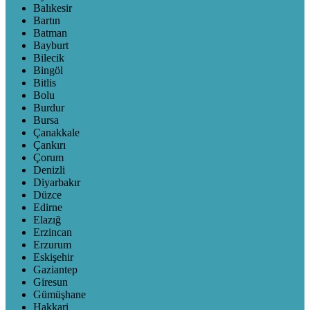
Balıkesir
Bartın
Batman
Bayburt
Bilecik
Bingöl
Bitlis
Bolu
Burdur
Bursa
Çanakkale
Çankırı
Çorum
Denizli
Diyarbakır
Düzce
Edirne
Elazığ
Erzincan
Erzurum
Eskişehir
Gaziantep
Giresun
Gümüşhane
Hakkari