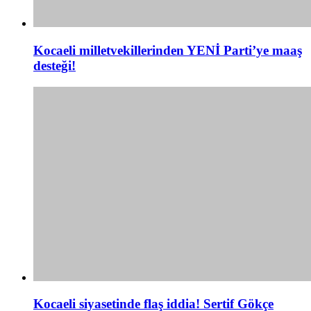
Kocaeli milletvekillerinden YENİ Parti’ye maaş
desteği!
Kocaeli siyasetinde flaş iddia! Sertif Gökçe