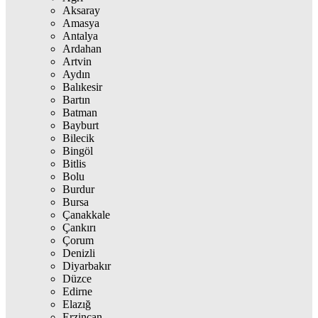
Aksaray
Amasya
Antalya
Ardahan
Artvin
Aydın
Balıkesir
Bartın
Batman
Bayburt
Bilecik
Bingöl
Bitlis
Bolu
Burdur
Bursa
Çanakkale
Çankırı
Çorum
Denizli
Diyarbakır
Düzce
Edirne
Elazığ
Erzincan