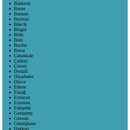
Balıkesir
Bartın
Batman
Bayburt
Bilecik
Bingöl
Bitlis
Bolu
Burdur
Bursa
Çanakkale
Çankırı
Çorum
Denizli
Diyarbakır
Düzce
Edirne
Elazığ
Erzincan
Erzurum
Eskişehir
Gaziantep
Giresun
Gümüşhane
Hakkari