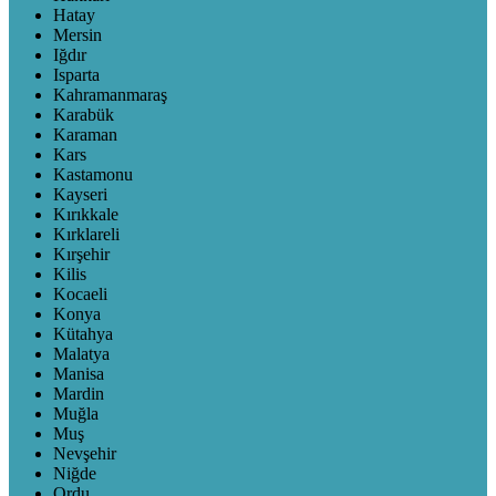
Hatay
Mersin
Iğdır
Isparta
Kahramanmaraş
Karabük
Karaman
Kars
Kastamonu
Kayseri
Kırıkkale
Kırklareli
Kırşehir
Kilis
Kocaeli
Konya
Kütahya
Malatya
Manisa
Mardin
Muğla
Muş
Nevşehir
Niğde
Ordu