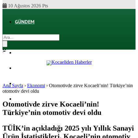
10 Ağustos 2026 Pts
GÜNDEM
EKONOMI
POLITIKA
DÜNYA
SPOR
Ana Sayfa
›
Ekonomi
›
Otomotivde zirve Kocaeli’nin! Türkiye’nin
otomotiv devi oldu
MAGAZIN
Otomotivde zirve Kocaeli’nin!
Türkiye’nin otomotiv devi oldu
SAĞLIK
TÜİK’in açıkladığı 2025 yılı Yıllık Sanayi
Ürün İstatistikleri, Kocaeli’nin otomotiv