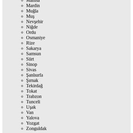
Manisa
Mardin
Muğla
Muş
Nevşehir
Niğde
Ordu
Osmaniye
Rize
Sakarya
Samsun
Siirt
Sinop
Sivas
Şanlıurfa
Şırnak
Tekirdağ
Tokat
Trabzon
Tunceli
Uşak
Van
Yalova
Yozgat
Zonguldak