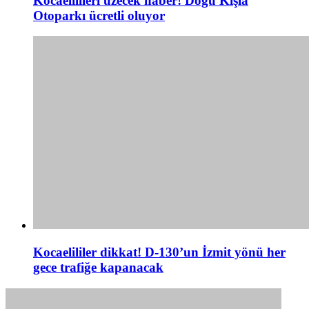
Kocaelilileri üzecek haber! Doğu Kışla
Otoparkı ücretli oluyor
Kocaelililer dikkat! D-130’un İzmit yönü her
gece trafiğe kapanacak