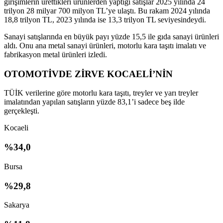
girişimlerin ürettikleri ürünlerden yaptığı satışlar 2025 yılında
24
trilyon 28 milyar 700 milyon TL
’ye ulaştı. Bu rakam 2024 yılında
18,8 trilyon TL, 2023 yılında ise 13,3 trilyon TL seviyesindeydi.
Sanayi satışlarında en büyük payı
yüzde 15,5 ile gıda sanayi ürünleri
aldı. Onu ana metal sanayi ürünleri, motorlu kara taşıtı imalatı ve
fabrikasyon metal ürünleri izledi.
OTOMOTİVDE ZİRVE KOCAELİ’NİN
TÜİK verilerine göre motorlu kara taşıtı, treyler ve yarı treyler
imalatından yapılan satışların
yüzde 83,1’i sadece beş ilde
gerçekleşti.
Kocaeli
%34,0
Bursa
%29,8
Sakarya