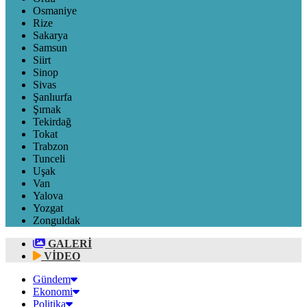
Osmaniye
Rize
Sakarya
Samsun
Siirt
Sinop
Sivas
Şanlıurfa
Şırnak
Tekirdağ
Tokat
Trabzon
Tunceli
Uşak
Van
Yalova
Yozgat
Zonguldak
GALERİ
VİDEO
Gündem
Ekonomi
Politika