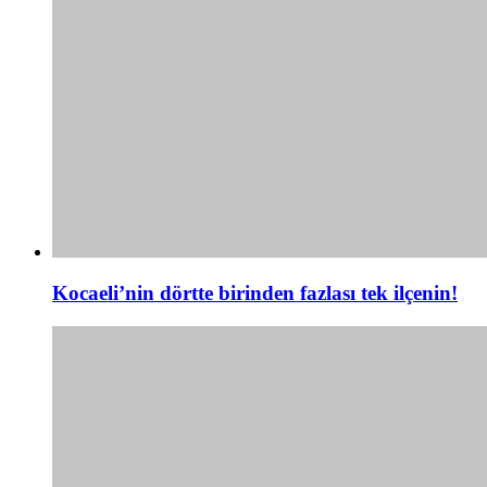
Kocaeli’nin dörtte birinden fazlası tek ilçenin!