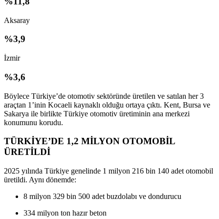
%11,8
Aksaray
%3,9
İzmir
%3,6
Böylece Türkiye’de otomotiv sektöründe üretilen ve satılan her
3
araçtan 1’inin Kocaeli kaynaklı olduğu
ortaya çıktı. Kent, Bursa ve
Sakarya ile birlikte Türkiye otomotiv üretiminin ana merkezi
konumunu korudu.
TÜRKİYE’DE 1,2 MİLYON OTOMOBİL
ÜRETİLDİ
2025 yılında Türkiye genelinde
1 milyon 216 bin 140 adet otomobil
üretildi. Aynı dönemde:
8 milyon 329 bin 500 adet
buzdolabı ve dondurucu
334 milyon ton
hazır beton