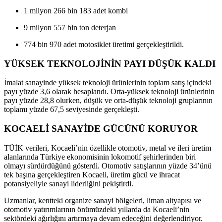
1 milyon 266 bin 183 adet
kombi
9 milyon 557 bin ton
deterjan
774 bin 970 adet
motosiklet üretimi gerçekleştirildi.
YÜKSEK TEKNOLOJİNİN PAYI DÜŞÜK KALDI
İmalat sanayinde yüksek teknoloji ürünlerinin toplam satış içindeki
payı
yüzde 3,6
olarak hesaplandı. Orta-yüksek teknoloji ürünlerinin
payı yüzde 28,8 olurken, düşük ve orta-düşük teknoloji gruplarının
toplamı yüzde 67,5 seviyesinde gerçekleşti.
KOCAELİ SANAYİDE GÜCÜNÜ KORUYOR
TÜİK verileri, Kocaeli’nin özellikle otomotiv, metal ve ileri üretim
alanlarında Türkiye ekonomisinin lokomotif şehirlerinden biri
olmayı sürdürdüğünü gösterdi. Otomotiv satışlarının yüzde 34’ünü
tek başına gerçekleştiren Kocaeli, üretim gücü ve ihracat
potansiyeliyle sanayi liderliğini pekiştirdi.
Uzmanlar, kentteki organize sanayi bölgeleri, liman altyapısı ve
otomotiv yatırımlarının önümüzdeki yıllarda da Kocaeli’nin
sektördeki ağırlığını artırmaya devam edeceğini değerlendiriyor.