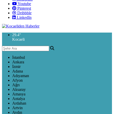
Youtube
Pinterest
Dribbble
LinkedIn
29.4
°
Kocaeli
İstanbul
Ankara
İzmir
Adana
Adıyaman
Afyon
Ağrı
Aksaray
Amasya
Antalya
Ardahan
Artvin
Aydın