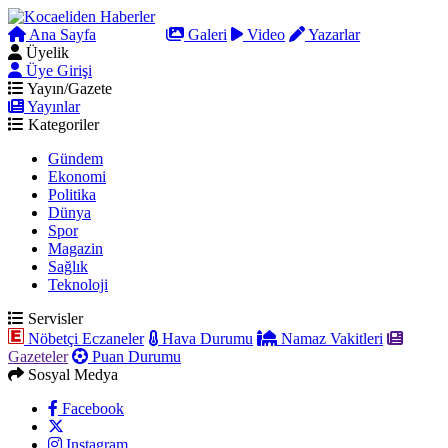
Ana Sayfa
Arama
Galeri
Video
Yazarlar
Üyelik
Üye Girişi
Yayın/Gazete
Yayınlar
Kategoriler
Gündem
Ekonomi
Politika
Dünya
Spor
Magazin
Sağlık
Teknoloji
Servisler
Nöbetçi Eczaneler
Hava Durumu
Namaz Vakitleri
Gazeteler
Puan Durumu
Sosyal Medya
Facebook
Instagram